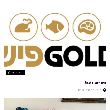
צרכנות ויח"ץ
כשרות זהב!
ה׳ באדר ה׳תשפ״ה