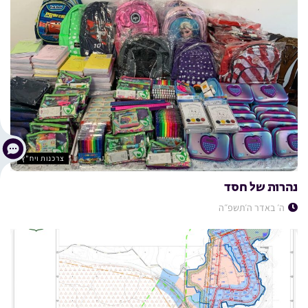
צרכנות ויח"ץ
נהרות של חסד
ה׳ באדר ה׳תשפ״ה