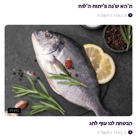
ת’הא ש’נת פ’יתוח ה’לוח
ה׳ באדר ה׳תשפ״ה
כלכלה
הבטחת לנו עוף לחג
ה׳ באדר ה׳תשפ״ה