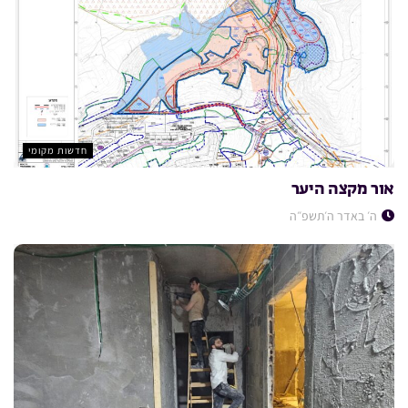
חדשות מקומי
אור מקצה היער
ה׳ באדר ה׳תשפ״ה