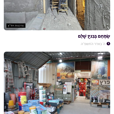
צרכנות ויח"ץ
שַׂמְחֵם בְּבִניָן שָׁלֵם
ה׳ באדר ה׳תשפ״ה