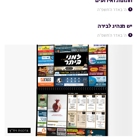
חתונות ואירועים
ה׳ באדר ה׳תשפ״ה
צרכנות ויח"ץ
יש מנהיג לבירה
ה׳ באדר ה׳תשפ״ה
צרכנות ויח"ץ