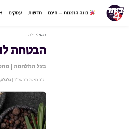
בונה הזמנות — חינם
חדשות
עסקים
אי
ראשי
כלכלה
הבטחת לנו
בצל המלחמה | מחסו
כ״ב באלול ה׳תשפ״ד
|
כלכלה
,