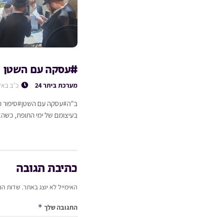
#עסקה עם השטן
מערכת ביתר 24
כ״ב באל
ב"ה#עסקה עם השטן#סיפור מט
בעיצומם של ימי התופת, כשהא
כתיבת תגובה
האימייל לא יוצג באתר.
שדות הח
*
התגובה שלך