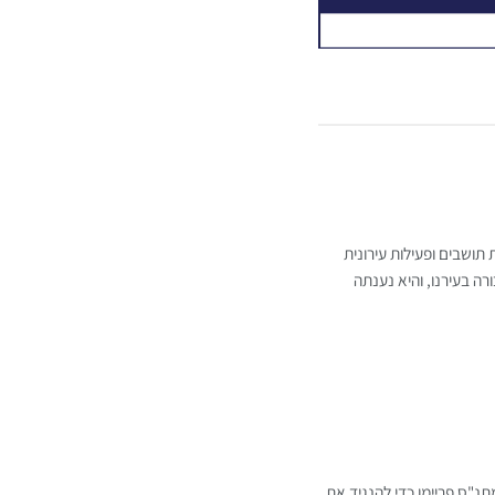
 תושבים ופעילות עירונית
 בעירנו, והיא נענתה
תנ"ס פריימן כדי להנגיד את