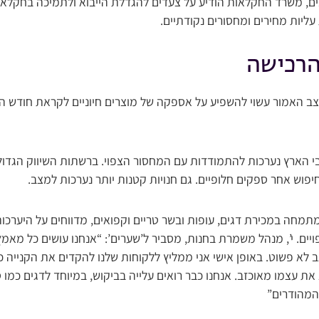
, משרד החקלאות הודיע על צעדים להגדלת הייבוא ולתמיכה בחקלאים 
ליות מחירים ומחסורים נקודתיים.
הרכישה
ב האמור עשוי להשפיע על אספקה של מוצרים חיוניים לקראת חודש הח
בי הארץ נערכות להתמודדות עם המחסור הצפוי. ברשתות השיווק הגדול
פוש אחר ספקים חלופיים. גם חנויות קטנות יותר נערכות למצב.
מתמחה במכירת דגים, עופות ובשר טריים וקפואים, מדווחים על היערכו
ויים. י’, מנהל משמרת בחנות, מסביר ל’שערים’: “אנחנו עושים כל מא
לא פשוט. באופן אישי אני ממליץ ללקוחות שלנו להקדים את הקנייה 
ת עצמו מאוכזב. אנחנו כבר רואים עלייה בביקוש, במיוחד לדגים כמו סלמ
המהודרים”