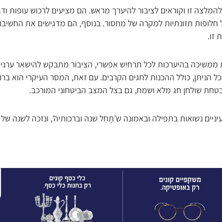
המלצה זו וקוראים לציבור להיערך מראש. הם מציעים לרכוש עופות וד
ל חלופות תזונתיות למקרה של מחסור. בנוסף, הם מדגישים את החשיב
זו.
ממשיכה בהיערכות לכל תרחיש אפשרי, הציבור מתבקש להישאר ערני ל
ל הניתן, כולל ההכנות לחגים הקרבים. עם זאת, המסר העיקרי הוא ברו
טחת שולחן חג מלא ושמח, גם בצל המצב הביטחוני המורכב.
יניים נשואות בתפילה ובאמונה ש’תָּחֵל שנה וברכותיה’, ונזכה לשנה ש