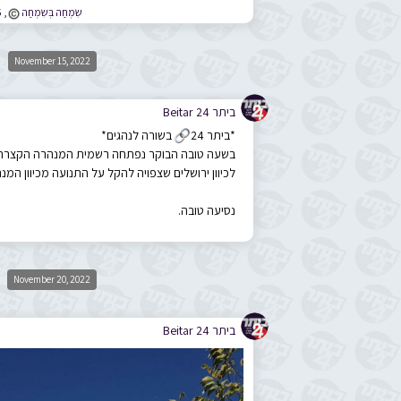
שִֹמְחַה בְּשִֹמְחַה
,
©
5
November 15, 2022
ביתר 24 Beitar
*ביתר 24
🔗
בשורה לנהגים*
בשעה טובה הבוקר נפתחה רשמית המנהרה הקצרה 
לכיוון ירושלים שצפויה להקל על התנועה מכיוון המנ
נסיעה טובה.
©
November 20, 2022
ביתר 24 Beitar