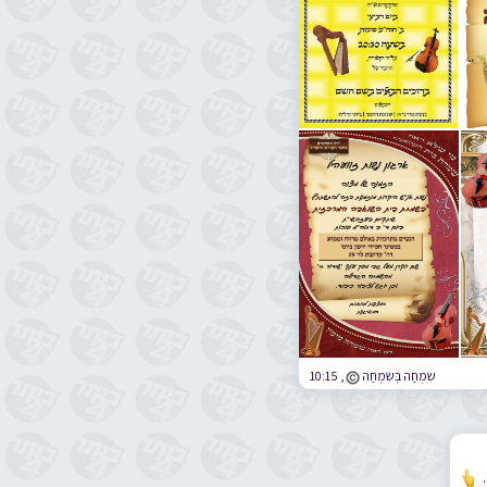
שִֹמְחַה בְּשִֹמְחַה
,
10:15
.