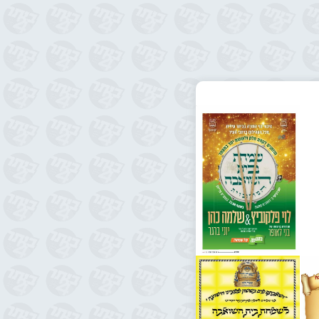
שִֹמְחַה בְּשִֹמְחַה
,
12:45