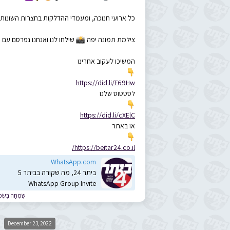
ה, ומעמדי ההדלקות בחצרות השונות, יפרסמו אצלנו.


אנחנו נפרסם עם קרדיט כמובן
📸
צילמת תמונה יפה
המשיכו לעקוב אחרינו
👇
https://did.li/F69Hw
לסטטוס שלנו
👇
https://did.li/cXElC
או באתר
👇
https://beitar24.co.il/
WhatsApp.com
ביתר 24, מה שקורה בביתר 5
WhatsApp Group Invite
©
חַה בְּשִֹמְחַה
December 23, 2022