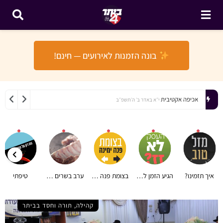
בונה הזמנות לאירועים — חינם!
אכיפה אקטיבית
י״א באדר ב׳ ה׳תשפ״ב
איך תזמינו?
הגיע הזמן לעוף
בצומת פנה ימינה
ערב בשרים מהאגדות
טיפתי
קהילה, תורה וחסד בביתר