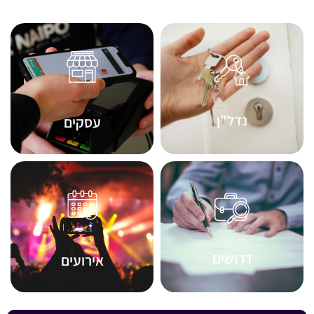
נדל"ן
עסקים
דרושים
אירועים