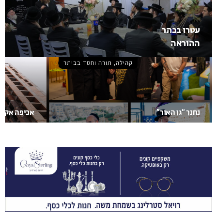
עטרו בכתר
ההוראה
קהילה, תורה וחסד בביתר
נחנך “גן האור”
אכיפה אקטי