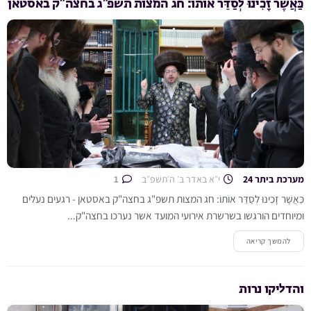
כַּאֲשֶׁר זָכִינוּ לְסַדֵּר אוֹתוֹ: חג המצות תשפ”ג בחצה”ק באסטאן
מערכת ביתר 24
י״א באדר ב׳ ה׳תשפ״ב
1
כַּאֲשֶׁר זָכִינוּ לְסַדֵּר אוֹתוֹ: חג המצות תשפ"ג בחצה"ק באסטאן - רגעים נעלים
ומיוחדים הורגשו בשרשרת אירועי המועד אשר נערכו בחצה"ק...
להמשך קריאה
והדליקו נרות