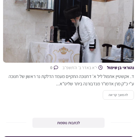
נהוראי בן שימול
י״א באדר ב׳ ה׳תשפ״ב
0
ד. אקשטיין אתמול ליל א' דחנוכה התקיים מעמד הדלקת נר ראשון של חנוכה
ע"י כ"ק מרן אדמו"ר מנדבורנה ביתר שליט"א...
להמשך קריאה
לכתבות נוספות