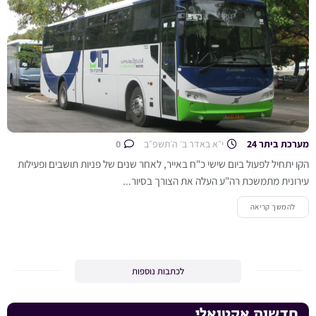
מערכת ביתר 24
י״א באדר ב׳ ה׳תשפ״ב
0
הקו יתחיל לפעול ביום שישי כ"ח באייר, לאחר שנים של פניות תושבים ופעילות
עירונית מתמשכת רה"ע העלה את הצורך בסיור...
להמשך קריאה
לכתבות נוספות
חדשות אקטואלי