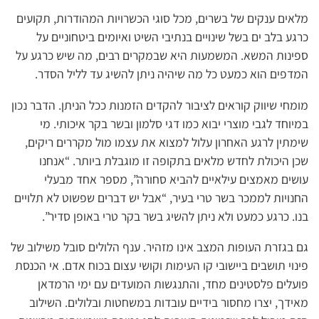
מלאים ענקים של בשרים, מכל סוגי הכשרויות המהודרות, תקועים
כרגע בלב ים בשל שינויים בנתיבי השיט ואיומים ביטחוניים על
ספינות המשא. המשמעות היא שבמקרים רבים, מה שיש כרגע על
המדפים הוא כמעט כל מה שיהיה ניתן להשיג עד לליל הסדר.
מומחי שיווק קוראים לציבור להקדים הזמנות ככל הניתן. הדבר נכון
במיוחד לגבי מוצרי יבוא כמו דגי סלמון ובשר בקר איכותי. מי
שימתין לרגע האחרון עלול למצוא את עצמו מול מקררים ריקים,
שכן היכולת לחדש מלאים בתקופה זו מוגבלת ביותר. “אנחנו
עושים מאמצים עילאיים להביא סחורה”, מספר אחד מבעלי
החנויות לממכר בשר טרי בעיר, “אבל יש דברים שפשוט לא תלויים
בנו. כרגע כמעט ולא ניתן להשיג בשר בקר טרי באופן סדיר”.
גם בגזרת העופות המצב אינו מזהיר. ענף הלולים סובל משילוב של
פינוי תושבים ביישובי קו העימות וקושי עצום בכוח אדם. אי הכנסת
פועלים פלסטינים מחד, והתנגשות המועדים עם ימי הרמדאן
מאידך, יצרו מחסור בידיים עובדות במשחטות ובלולים. השילוב