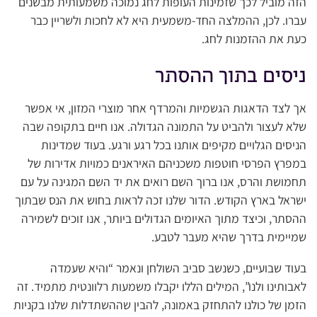
הזה מוביל לכך שזמינות העופות לחג נמוכה משמעותית מבשנים
עברו. לכן, ההמלצה החד-משמעית היא לא לחכות ולשריין כבר
כעת את ההזמנות לחג.
ניסים בתוך ההסתר
אך לצד הדאגות הגשמיות והמרדף אחר מוצרי המזון, אי אפשר
שלא לעצור ולהביט על התמונה הגדולה. אנו חיים בתקופה שבה
הניסים הגלויים מקיפים אותנו בכל רגע ורגע. בעוד שמדינות
במפרץ הפרסי חוטפות משכניהם האיראנים כמויות אדירות של
תחמושת והרס, אנו ברוך השם רואים את יד השם המגינה על עם
ישראל בארץ הקודש. הדור שלנו זכה לראות בחוש את הנס שבתוך
ההסתר, וכיצד מתוך האיומים הגדולים ביותר, אנו זוכים לשמירה
שמיימית בדרך שהיא מעבר לטבע.
בעוד שבועיים, כשנשב סביב השולחן ונאמר “והיא שעמדה
לאבותינו ולנו”, המילים הללו יקבלו משמעות רלוונטית מתמיד. זה
הזמן של כולנו להתחזק באמונה, להבין שההשתדלות שלנו בקניות