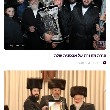
בחצרות הקודש
תורה מחזרת על אכסניה שלה
ה׳ באדר א׳ ה׳תשפ״ב