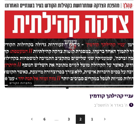
בחצרות הקודש
עניי קהילתך קודמין
ה׳ באדר א׳ ה׳תשפ״ב
6
…
3
2
1