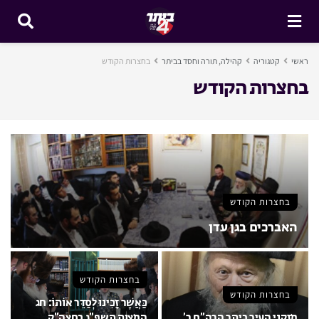
ראשי
קטגוריה
קהילה, תורה וחסד בביתר
בחצרות הקודש
בחצרות הקודש
בחצרות הקודש
האברכים בגן עדן
בחצרות הקודש
בחצרות הקודש
כַּאֲשֶׁר זָכִינוּ לְסַדֵּר אוֹתוֹ: חג
מזקני העיר ביתר הרה”ח ר’
המצות תשפ”ג בחצה”ק