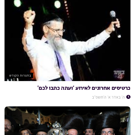
בחצרות הקודש
כרטיסים אחרונים לאירוע ‘ועתה כתבו לכם’
ה׳ באדר א׳ ה׳תשפ״ב