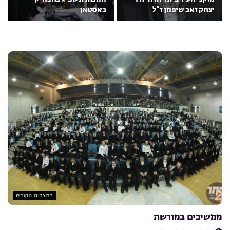
יצחק זאב שיפמן ז”ל
באסטאן
בחצרות הקודש
ממשיכים במורשת