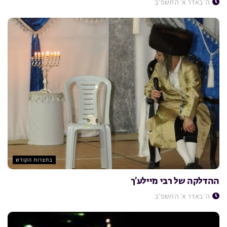
ה׳ באדר א׳ ה׳תשפ״ב
בחצרות הקודש
ההדלקה של רבי מיילע’ך
ה׳ באדר א׳ ה׳תשפ״ב