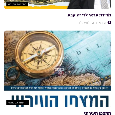
בחצרות הקודש
מדירת עראי לדירת קבע
ה׳ באדר א׳ ה׳תשפ״ב
חדשות אקטואלי
המצפן העירוני