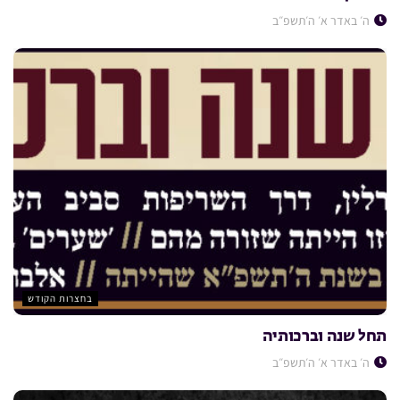
ה׳ באדר א׳ ה׳תשפ״ב
בחצרות הקודש
תחל שנה וברכותיה
ה׳ באדר א׳ ה׳תשפ״ב