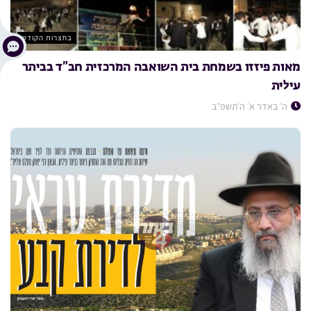
בחצרות הקודש
מאות פיזזו בשמחת בית השואבה המרכזית חב”ד בביתר
עילית
ה׳ באדר א׳ ה׳תשפ״ב