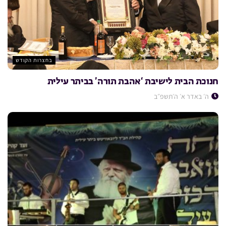
בחצרות הקודש
חנוכת הבית לישיבת ‘אהבת תורה’ בביתר עילית
ה׳ באדר א׳ ה׳תשפ״ב