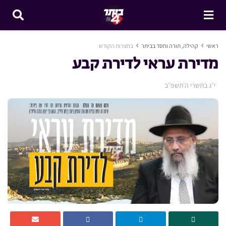
ראשי
קהילה, תורה וחסד בביתר
בחצרות הקודש
מדירת עראי לדירת קבע
י״ג בתשרי ה׳תשפ״ב