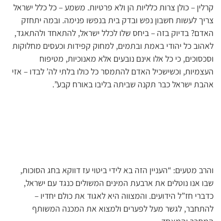
קרלין – כולן צרות כלליות הן ולא פרטיות. משמע – כל כלל ישראל
צריך לעשות חשבון נפש ובדק בית בנפשו פנימה. ובמה יתחזק
האדם? בדיוק בזה – ביחס שלו לכלל ישראל, להתאחד ולהתאגד,
לאהוב כל יהודי באמת ובתמים, למחוק קפידות וכעסים מחלוקות
וסכסוכים, כי כל אלו אינם נובעים אלא מאנוכיות, מטיפוח
העצמיות, וכשישכיל האדם להתמסר כל כולו בלתי לה’ לבדו – אזי
אהבת ישראל כבר תקנה שביתה בליבו באורח קבע”.
והרב מטעים: “העניין הזה בא לידי ביטוי עז דווקא בחג הסוכות,
שבו אנו נוטלים את ארבעת המינים המשולים כנגד עם ישראל,
כדברי חז”ל הידועים. והמצווה היא לאגוד את כולם יחדיו –
להתחבר, לגשר מעל לפערים ולמצוא את המכנה המשותף