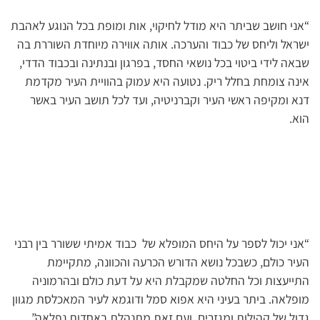
“אני חושב שביתר היא מודל לחיקוי, אות ומופת בכל הנוגע לאהבת
ישראל וליחס של כבוד והערכה. אותה אווירה מיוחדת השוררת בה
שבאה לידי ביטוי בכל נושאי החסד, בפרגון ובנתינה ובכבוד הדדי,
אינה צומחת בחלל ריק. נטועה היא עמוק בהוויית העיר מקדמת
דנא ומקיפה ראשי העיר וקברניטיה, ועד לכל תושב העיר באשר
הוא.
“אני יכול לספר על היחס המופלא של כבוד אמיתי ששורר בין רבני
העיר כולם, כשבכל נושא הדורש הכרעה והכוונה, מתקיימת
התייעצות וכל החלטה שמקבלת היא על דעת כולם ובהרמוניה
מופלאה. ביתר בעיני היא אפוא סמל ודוגמא לעיר המאכלסת מגוון
גדול של קהילות ומגזרים, ועם זאת מתנהלת באחדות נפלאה”.