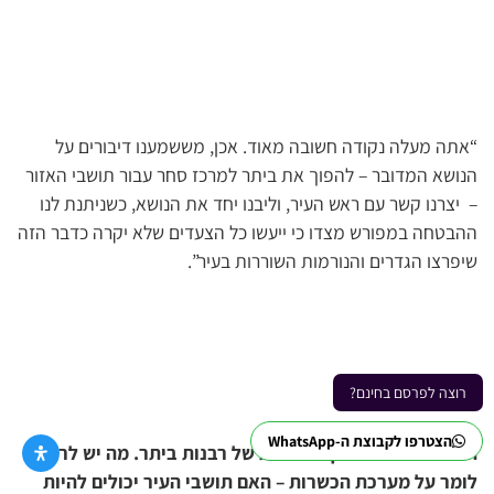
“אתה מעלה נקודה חשובה מאוד. אכן, מששמענו דיבורים על
הנושא המדובר – להפוך את ביתר למרכז סחר עבור תושבי האזור
– יצרנו קשר עם ראש העיר, וליבנו יחד את הנושא, כשניתנת לנו
ההבטחה במפורש מצדו כי ייעשו כל הצעדים שלא יקרה כדבר הזה
שיפרצו הגדרים והנורמות השוררות בעיר”.
רוצה לפרסם בחינם?
הצטרפו לקבוצת ה-WhatsApp
הרב מנהל את מערך הכשרות של רבנות ביתר. מה יש לרב
לומר על מערכת הכשרות – האם תושבי העיר יכולים להיות