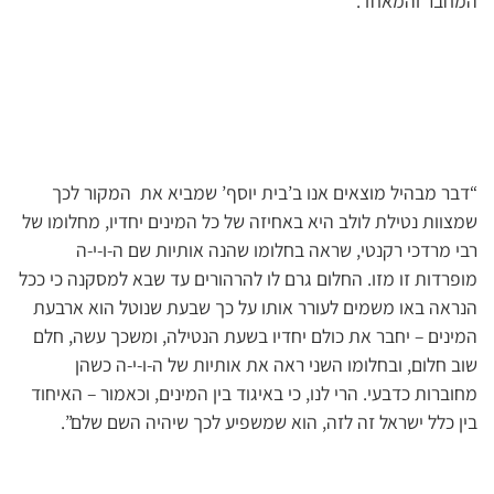
המחבר והמאחד.
“דבר מבהיל מוצאים אנו ב’בית יוסף’ שמביא את המקור לכך
שמצוות נטילת לולב היא באחיזה של כל המינים יחדיו, מחלומו של
רבי מרדכי רקנטי, שראה בחלומו שהנה אותיות שם ה-ו-י-ה
מופרדות זו מזו. החלום גרם לו להרהורים עד שבא למסקנה כי ככל
הנראה באו משמים לעורר אותו על כך שבעת שנוטל הוא ארבעת
המינים – יחבר את כולם יחדיו בשעת הנטילה, ומשכך עשה, חלם
שוב חלום, ובחלומו השני ראה את אותיות של ה-ו-י-ה כשהן
מחוברות כדבעי. הרי לנו, כי באיגוד בין המינים, וכאמור – האיחוד
בין כלל ישראל זה לזה, הוא שמשפיע לכך שיהיה השם שלם”.