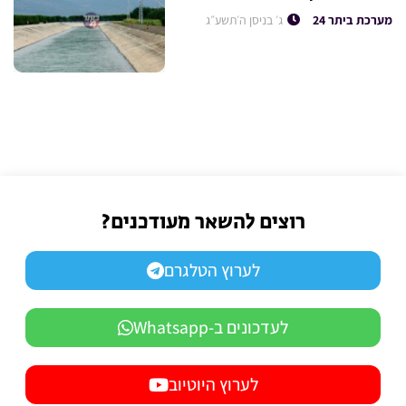
מערכת ביתר 24
ג׳ בניסן ה׳תשע״ג
רוצים להשאר מעודכנים?
לערוץ הטלגרם
לעדכונים ב-Whatsapp
לערוץ היוטיוב