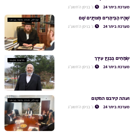
כלכלה
מערכת ביתר 24
ג׳ בניסן ה׳תשע״ג
שֶׁהָיוּ הַבֵּיתַּרִים מְצוּיָנִים שָׁם
קהילה, תורה וחסד בביתר
מערכת ביתר 24
ג׳ בניסן ה׳תשע״ג
שְׂמֵחִים בְּבִנְיַן עִירֶך
חדשות מקומי
מערכת ביתר 24
ג׳ בניסן ה׳תשע״ג
ועתה קירבנו המקום
קהילה, תורה וחסד בביתר
מערכת ביתר 24
ג׳ בניסן ה׳תשע״ג