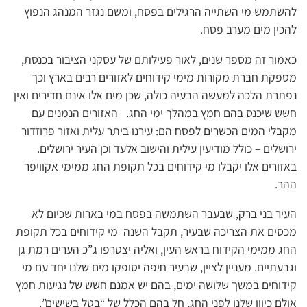
להשתמש מי השתייה הרגילים בפסח, ומשם נגזר המנהג הנפוץ
להכין מים מערב פסח.
כאמור זה מספר שנים, לאור פעילותם של עסקני הציבור בכנסת,
מספקת חברת מקורות מימי קידוחים לאזורים רבים בארץ וכך
נפתרת הלכה למעשה הבעיה כולה, שכן מים אלו אינם חדירים ואין
חשש שיכנס בהם חמץ במהלך ימי החג. האזורים הנמנים עם
מקבלי המים הכשרים לפסח הם: עירנו ביתר עלית ואזור פרוזדור
ירושלים – כולל מודיעין עילית והישוב אלעד וכן העיר ירושלים.
באזורים אלו יקבלו מי קידוחים בכל תקופת החג ממימי אקוויפר
ההר.
העיר בני ברק, שבעבר השתמשה בפסח במי בארות שכיום לא
מכסים את הצריכה שבעיר, תקבל השנה מי קידוחים בכל תקופת
החג ממימי הקידוח בראש העין, ואליה יצטרפו ג”כ הערים רמת גן
וגבעתיים. מעניין לציין, שבעיר חיפה יסופקו מים שלנו יחד עם מי
קידוחים במשך שלושה ימים, בהם יש אמנם חשש של נגיעות חמץ
אולם כיוון שלנו לפני החג, חל בהם הכלל של “בטל בשישים”.