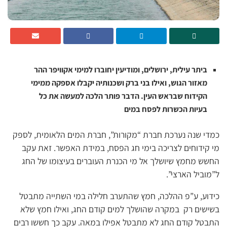
ביתר עילית, ירושלים, ומודיעין יחוברו למימי אקוויפר ההר
מאזור הגוש, ואילו בני ברק ושכנותיה יקבלו אספקה ממימי
הקידוח שבראש העין. הדבר פותר הלכה למעשה את כל
בעיות הכשרות לפסח במים
כמדי שנה נערכת חברת “מקורות”, חברת המים הלאומית, לספק
מי קידוחים לצריכה בימי חג הפסח, במידת האפשר. זאת עקב
החשש מחמץ שיושלך אל מי הכנרת העוברים בעיצומו של החג
ל”מוביל הארצי”.
כידוע, ע”פ ההלכה, חמץ שהתערב חלילה במי השתייה מתבטל
בשישים רק במקרה שהושלך למים קודם החג, ואילו חמץ שלא
התבטל קודם החג לא מתבטל אפילו במאה. עקב כך חששו רבים