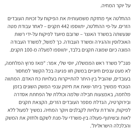
על יוקר המחיה.
ההחלטה אף מחזקת משמעותית את הפיקוח על זכויות העובדים
הזרים. על-פי ההחלטה, יתווספו 442 תקנים – לאחר עבודת מטה
שנעשתה במשרד האוצר – שרובם מיועד לפיקוח על-ידי רשות
האוכלוסין וההגירה ומשרד העבודה. כך למשל, למשרד העבודה
המונה כיום שמונה תקנים בלבד, יתווספו למעלה מ-100 תקנים.
מנכ”ל משרד ראש הממשלה, יוסי שלי, אמר: “מאז פרוץ המלחמה,
לא מעט ענפים חיוניים במשק חוו פגיעה בכל הקשור למחסור
בעובדים, שהוביל בין-היתר להתייקרות בעלויות כח האדם. המתווה
הנוכחי ממשיך ביתר-שאת את חיזוק ענפי המשק השונים בזמן
מלחמה, באמצעות חבילה שלמה וכוללת של הפחתת אסדרה
ובירוקרטיה, הגדלת מספר העובדים הזרים, הקצאת תקנים
לפיקוח, והורדת עלויות לקבלנים ויוקר המחיה. נמשיך לפעול ללא
לאות ובשיתוף-פעולה בין-משרדי על-מנת לשקם ולחזק את המשק
והכלכלה הישראלית”.