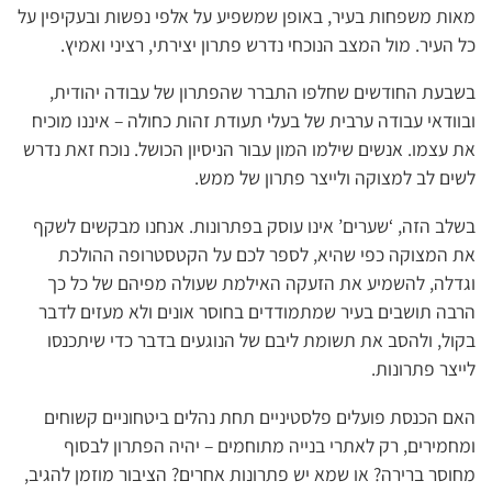
מאות משפחות בעיר, באופן שמשפיע על אלפי נפשות ובעקיפין על
כל העיר. מול המצב הנוכחי נדרש פתרון יצירתי, רציני ואמיץ.
בשבעת החודשים שחלפו התברר שהפתרון של עבודה יהודית,
ובוודאי עבודה ערבית של בעלי תעודת זהות כחולה – איננו מוכיח
את עצמו. אנשים שילמו המון עבור הניסיון הכושל. נוכח זאת נדרש
לשים לב למצוקה ולייצר פתרון של ממש.
בשלב הזה, ‘שערים’ אינו עוסק בפתרונות. אנחנו מבקשים לשקף
את המצוקה כפי שהיא, לספר לכם על הקטסטרופה ההולכת
וגדלה, להשמיע את הזעקה האילמת שעולה מפיהם של כל כך
הרבה תושבים בעיר שמתמודדים בחוסר אונים ולא מעזים לדבר
בקול, ולהסב את תשומת ליבם של הנוגעים בדבר כדי שיתכנסו
לייצר פתרונות.
האם הכנסת פועלים פלסטיניים תחת נהלים ביטחוניים קשוחים
ומחמירים, רק לאתרי בנייה מתוחמים – יהיה הפתרון לבסוף
מחוסר ברירה? או שמא יש פתרונות אחרים? הציבור מוזמן להגיב,