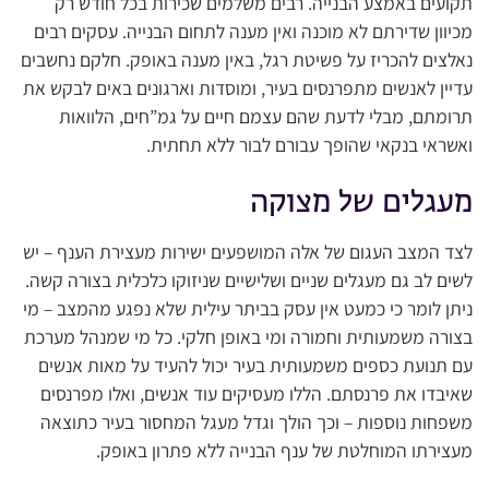
תקועים באמצע הבנייה. רבים משלמים שכירות בכל חודש רק
מכיוון שדירתם לא מוכנה ואין מענה לתחום הבנייה. עסקים רבים
נאלצים להכריז על פשיטת רגל, באין מענה באופק. חלקם נחשבים
עדיין לאנשים מתפרנסים בעיר, ומוסדות וארגונים באים לבקש את
תרומתם, מבלי לדעת שהם עצמם חיים על גמ”חים, הלוואות
ואשראי בנקאי שהופך עבורם לבור ללא תחתית.
מעגלים של מצוקה
לצד המצב העגום של אלה המושפעים ישירות מעצירת הענף – יש
לשים לב גם מעגלים שניים ושלישיים שניזוקו כלכלית בצורה קשה.
ניתן לומר כי כמעט אין עסק בביתר עילית שלא נפגע מהמצב – מי
בצורה משמעותית וחמורה ומי באופן חלקי. כל מי שמנהל מערכת
עם תנועת כספים משמעותית בעיר יכול להעיד על מאות אנשים
שאיבדו את פרנסתם. הללו מעסיקים עוד אנשים, ואלו מפרנסים
משפחות נוספות – וכך הולך וגדל מעגל המחסור בעיר כתוצאה
מעצירתו המוחלטת של ענף הבנייה ללא פתרון באופק.