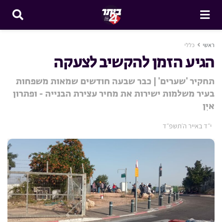
ראשי
כללי
הגיע הזמן להקשיב לצעקה
תחקיר 'שערים' | כבר שבעה חודשים שמאות משפחות
בעיר משלמות ישירות את מחיר עצירת הבנייה - ופתרון
איִן
י״ד באייר ה׳תשפ״ד