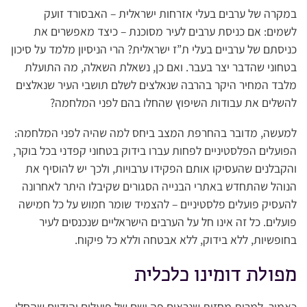
במקרה של ערבים בעלי אזרחות ישראלית – האבסורד זועק
לשמים: אם כניסת ערבים לעיר מסוכנת – כיצד מאפשרים את
כניסתם של ערביים בעלי ת”ז ישראלית? הרי הניסיון מלמד על סיכון
בטחוני שהדבר יצר בעבר. ואם כן, נשאלת השאלה, מה התועלת
מלבד המחיר היקר בהרבה שנאלצים לשלם תושבי העיר שנאלצים
להשלים את עבודות השיפוץ שהחלו בהם לפני המלחמה?
למעשה, מדובר בהחרפת המצב ביחס למה שהיה לפני המלחמה:
הפועלים הפלסטיניים לפחות עברו בידוק בטחוני קפדני בכל בוקר,
והקבלנים שהעסיקו אותם הפקידו ערבויות, ולכך יש להוסיף את
הנוהל שהתחדש באתרי הבנייה הסגורים שקיבלו היתר לאחרונה
להעסיק פועלים פלסטיניים – להצמיד שומר חמוש על כל חמישה
פועלים. כל זה אינו חל על הערבים הישראליים שנכנסים לעיר
בחופשיות, ללא בידוק, ללא אבטחה וללא כל פיקוח.
מפולת דומינו כלכלית
כאמור, למרות מחזות שנראים פה ושם של פועלים יהודיים שהחלו