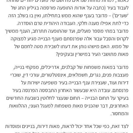
לעבוד בעיר (כתבה על אודות התופעה פורסמה בגיליון החג של
‘שערים’) – מדובר בענף שהוא ממש בתחילתו, ואין בו בשלב הזה
כדי לתת אפילו מענה חלקי. העבודה היהודית טרם הוסדרה.
מדובר במתי מספר פועלים, ועד שהתופעה תתרחב, הענף ממשיך
לקרוס והסבל עבור אלה שפרנסתם מענף הבנייה מגיע למצוקה
של ממש. האם מישהו נותן את דעתו לשבירת מטה לחמם של
מאות מתושבי העיר במישרין ובעקיפין?
מדובר במאות משפחות של קבלנים, אדריכלים, מפקחי בנייה,
מעצבות פנים, נגרים, חשמלאים, אינסטלטורים, עורכי דין, שוכרי
דירות ועוד, שעצירת ענף הבנייה בעיר משפיעה ישירות על
פרנסתם. עובדה היא שבעשור האחרון התבססה הפרנסה בעיר
בעיקר על תחום הבנייה – תחום שנעצר לחלוטין בשבעת החודשים
האחרונים, דבר שהכניס מאות משפחות למעגל העוני, ההלוואות
והמחסור.
לצד זאת, כפי שכל אחד יכול לראות, מאות דירות, בניינים ומוסדות