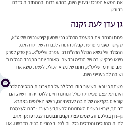
את המשא המרכזי בעניין היום, בהתעוררות ובהתחזקות כדרכו
בקודש.
גן עדן לעת זקנה
פתח והנחה את המעמד הרה”ג רבי שמעון קירשנבוים שליט”א,
שקישר מענייני פרשת קבלת התורה לכבודה של תורה ולנס
ההצלה של נשיא הכולל הרה”ח רבי עמרם שליט”א. בין פרק לפרק
נשאו פרקי שירה של הודיה ובקשה. מאוחר יותר התכבד הגה”ח ר’
זאב פרידמן שליט”א, חתנו של נשיא הכולל, לשאת משא ארוך
ושובה לב בענייני היום.
משתתפי ובאי השיעור הודו בכל לב על התארגנות המסיבה לכבוד
היום ועל עצם פעילות הכולל הנותנת חיים ללומדיה ודורשיה. הם
קוראים בקריאה של חיבה לעמיתיהם, ראשי האלופים באתרא
דביתר, שבאו בשנים האחרונות להשתקע בעירנו: “הבו לעצמכם
גן-עדן בגילכם זה. שמעו עצת זקנים ונבונים והצטרפו אף אתם
להיות מהזוכים והמזכים בכל יום לפני הצהריים בבית מדרשנו. אנו