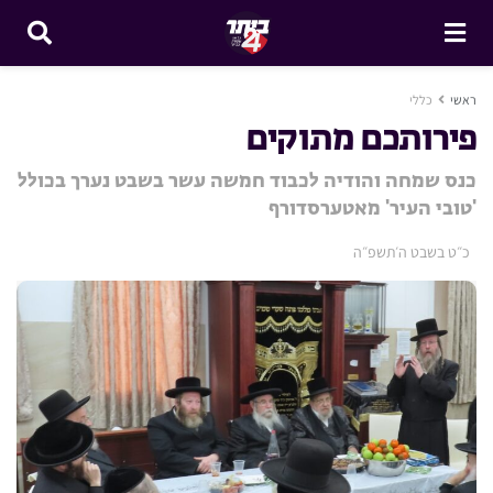
ראשי
כללי
פירותכם מתוקים
כנס שמחה והודיה לכבוד חמשה עשר בשבט נערך בכולל
'טובי העיר' מאטערסדורף
כ״ט בשבט ה׳תשפ״ה