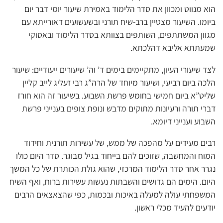
הוא מנווט ומכוון את סדר הלימוד באמירת שיעור יומי דבר יום
ביומו. השיעור מצטיין ברב-שיח תורני ובשעשועים דאורייתא עם
מגוון המשתתפים, השותפים בצוותא בסדר הלימוד ובאסוקי
שמעתתא אליבא דהלכתא.
לצד שיעורי העיון, מתקיימים בימים ד’ וה’ שיעורים ייעודיים: שיעור
הלכה ביום רביעי, ושיעור מיוחד של הרה”ג רבי זעליג לייב קליין
שליט”א ביום חמישי בחומש פרשת השבוע. בשיעור זה הוא חורז
דברי תורה ורעיונות מתוקים מדבש ונופת צופים בענייני פרשת
השבוע וענייני דיומא.
רבים מעידים על מהפכה של ממש, של עשירות תורנית וחידוד
המוח והמחשבה, שזוכים להם בייחוד בגיל מבוגר. סדר היום כולו
נגרר אחר סדר הלימוד המרכזי, שהוא גולת הכותרת של כל המשך
היום. הימים הם גדושים והשבתות נעשות עשירות ברוח, ואף השיח
המשפחתי עולה למעלה באיכות ובכמות, כפי שהצאצאים הרבים
יודעים להעיד מכלי ראשון.