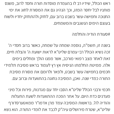
ראש הכולל, שידיו רב לו בהעמדת מוסדות תורה וחסד לרוב, משנס
מותניו לבל יחסר המזג, וכך הנהיג גם את המסורת לחוג את ימי
החנוכה וחמישה-עשר בשבט ברוב עם, לחזק ולהתחזק יחדיו ולשוח
בעוצם הימים הנשגבים והמשמחים.
#סעודת הודיה והחלמה
בשנה זו, תשפ”ה, נוספה שמחה על שמחה, כאשר ברוב חסדי ה’
זכה נשיא הכולל רבי עמרם שליט”א לראות ישועת ה’ והצלת חיים.
זאת לאחר מצב רפואי מורכב, אשר ממנו הולך ומחלים בימים
אלה. ממיטת החלמתו הניסית אץ רץ לעמוד בראש מסיבת תלמידי
חכמים בחמישה עשר בשבט, ולפאר ולרומם את מסורת מסיבת
התורה כמדי שנה. ואכן, המסיבה נחוגה בהתוועדות וברוב עם.
חכמי ורבני הכולל שליט”א הסבו יחד עם מגדנות, פירות וכל מיני
מעדנים כדת היום. על אתר הפכה ההתוועדות לשעת התעלות
והודיה לה’. בראשות המסיבה עמד מרן אדמו”ר ממאטערסדורף
שליט”א, שטרח מירושלים עיה”ק לכבד את לומדי התורה. הוא נשא