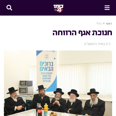
ראשי
כללי
חנוכת אגף הרווחה
כ״ב באייר ה׳תשפ״ה