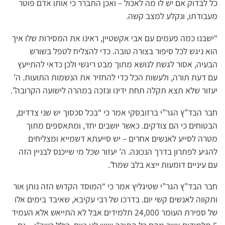
כל לבדוק אם יש לו מה לאכול – ואכן התברר כי אותו אדם פוטר
מעבודתו, ונקלע למצב קשה.
“ישבנו כמה פעמים עם אבי אקשטיין, ראינו את המסירות שלו איך
הוא ניגש לכל סיפור בצורה טובה. כדי להצליח לטפל בשורש
הבעיה, אסור לגשת לנושא מתוך מבט ריגשי ולכן כדאי להתייעץ
עם דעת תורה, ולעשות הכל כדי להחזיר את הנשמות התועות. ה’
יעזור שלא תצא תקלה תחת ידינו ונזכה במהרה לישועה הקרובה”.
חבר הבד”ץ הגר”י ברזובסקי אמר כי “בכל סכסוך יש שני צדדים,
הבטוחים כי הם צודקים. כאשר יושבים יחד, ומתאספים מתוך
מטרה לסייע לאנשים אחרים – יש סייעתא דשמייא ומצליחים
להגיע לפתרון בדרך הנכונה. ה’ יעזור שכל מי שייכנס לבניין הזה
עם עיניים דומעות ייצא בלב שמח”.
חבר הבד”ץ הגר”י שטיגליץ אמר כי “המוסד הקדוש הזה נותן אור
ותקווה לאנשים קשי יום. בדרכו של רבי עקיבא, שאיבד בימים אלו
של ספירת העומר 24,000 תלמידים אבל לא התייאש אלא העמיד