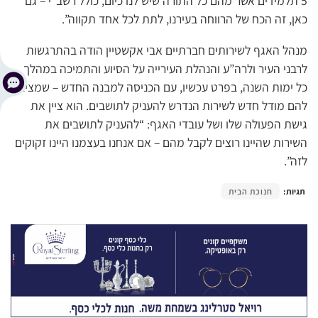
5 תלמידים אשר מהם כל התורה שיש לנו כיום, כולל רשב”י – גם
כאן, זה הכח של הרווחה בעירנו, לתת לכל אחד תקווה”.
מנהל האגף לשירותים חברתיים אבי אקשטיין הודה בהתרגשות
לרבני העיר ולרה”ע והנהלת העירייה על הסיוע והתמיכה במהלך
כל ימות השנה, בפרט עכשיו, עם הכניסה למבנה החדש – שמציב
להם מודל חדש לשירות הנדרש להעניק לתושבים. הוא ציין את
גישת הפעולה שלו ושל עובדי האגף: “להעניק לתושבים את
השירות שהיינו רוצים לקבל מהם – אם אנחנו בעצמנו היינו זקוקים
לזה”.
תגיות:
חנוכת הבית