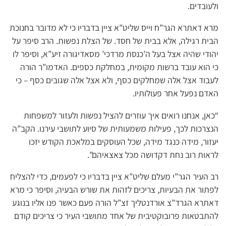
ולעובדים.
מרא דאתרא הגר”ח וייס שליט”א ציין בדבריו כי לא מדובר בחנוכת
הבית רגילה, אלא בבית של חסד. של הצלת נפשות. הרב סיפר על
יהודי שהיה אצל בעל ה’כנסת מרדכי’ מסאדיגורה זיע”א, וסיפר לו
כי הוא עובד ברשות מקומית, במחלקת כספים. האדמו”ר הורה
לעבוד אצל אלה שמחלקים כסף, ולא אצל אלה שגובים כסף – כי
האדם נפעל אחר פעולותיו.
“כאן, אנחנו רואים איך עוזרים להציל נפשות ולעזור למשפחות
הנצרכות לכך, פעילות משמעותית של סיוע לתושבי עירנו. הקב”ה
יעזור, מידה כנגד מידה, שכל העוסקים במלאכת הקודש יזכו
לראות רוב נחת דקדושה מכל צאצאיהם”.
רב העיר הגר”י מעלם שליט”א ציין בדבריו כי לפעמים, כדי להצליח
לפתור את הבעיות, צריכים לזהות את שורש הבעיה, וסיפר כי מרא
דאתרא הגרד”צ אורדנטליך זצ”ל הורה פעם כאשר פנו אליו בנוגע
להתבטאות פרובוקטיבית של אחד מתושבי העיר כי צריכים קודם