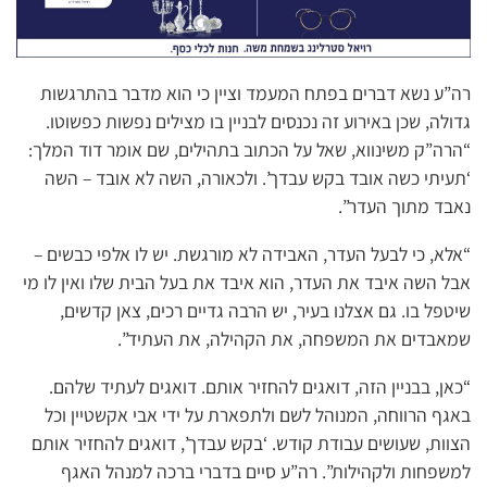
רה”ע נשא דברים בפתח המעמד וציין כי הוא מדבר בהתרגשות
גדולה, שכן באירוע זה נכנסים לבניין בו מצילים נפשות כפשוטו.
“הרה”ק משינווא, שאל על הכתוב בתהילים, שם אומר דוד המלך:
‘תעיתי כשה אובד בקש עבדך’. ולכאורה, השה לא אובד – השה
נאבד מתוך העדר”.
“אלא, כי לבעל העדר, האבידה לא מורגשת. יש לו אלפי כבשים –
אבל השה איבד את העדר, הוא איבד את בעל הבית שלו ואין לו מי
שיטפל בו. גם אצלנו בעיר, יש הרבה גדיים רכים, צאן קדשים,
שמאבדים את המשפחה, את הקהילה, את העתיד”.
“כאן, בבניין הזה, דואגים להחזיר אותם. דואגים לעתיד שלהם.
באגף הרווחה, המנוהל לשם ולתפארת על ידי אבי אקשטיין וכל
הצוות, שעושים עבודת קודש. ‘בקש עבדך’, דואגים להחזיר אותם
למשפחות ולקהילות”. רה”ע סיים בדברי ברכה למנהל האגף