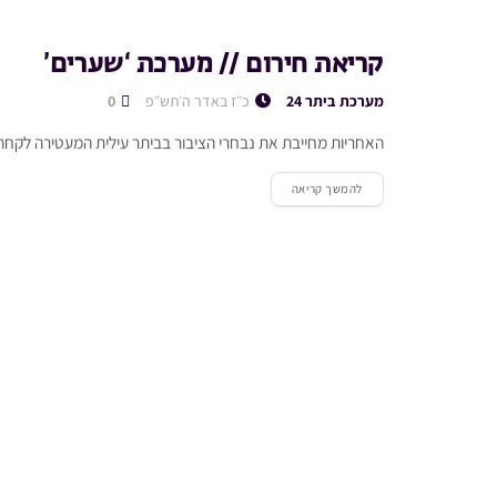
קריאת חירום // מערכת ‘שערים’
מערכת ביתר 24
כ״ז באדר ה׳תש״פ
0
האחריות מחייבת את נבחרי הציבור בביתר עילית המעטירה לקחת 
להמשך קריאה