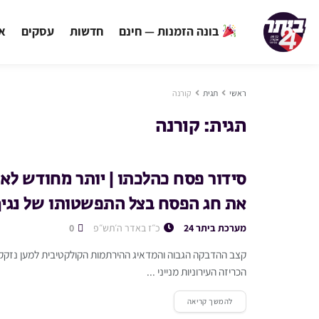
בונה הזמנות — חינם
חדשות
עסקים
אי
ראשי
תגית
קורנה
תגית:
קורנה
סידור פסח כהלכתו | יותר מחודש לאח
את חג הפסח בצל התפשטותו של נגיף
מערכת ביתר 24
כ״ז באדר ה׳תש״פ
0
קצב ההדבקה הגבוה והמדאיג ההירתמות הקולקטיבית למען נזקקי
הכריזה העירוניות מנייני ...
להמשך קריאה