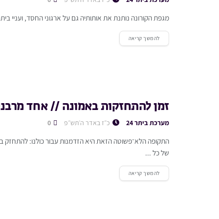
מגפת הקורונה נותנת את אותותיה גם על ארגוני החסד, ועניי ביתר 
להמשך קריאה
זמן להתחזקות באמונה // אחד מרבני
מערכת ביתר 24
כ״ז באדר ה׳תש״פ
0
התקופה הלא־פשוטה הזאת היא הזדמנות עבור כולנו: להתחזק בא
של כל ...
להמשך קריאה