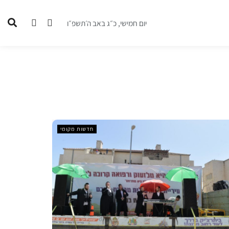
יום חמישי, כ״ג באב ה׳תשפ״ו
חדשות מקומי