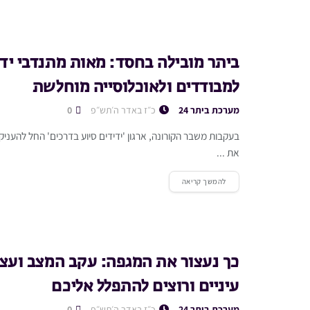
ביתר מובילה בחסד: מאות מתנדבי ידי
למבודדים ולאוכלוסייה מוחלשת
מערכת ביתר 24
כ״ז באדר ה׳תש״פ
0
בעקבות משבר הקורונה, ארגון 'ידידים סיוע בדרכים' החל להעניק 
את ...
להמשך קריאה
כך נעצור את המגפה: עקב המצב ועצי
עיניים ורוצים להתפלל אליכם
מערכת ביתר 24
כ״ז באדר ה׳תש״פ
0