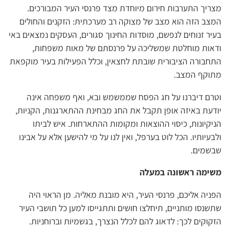
מצריך התערבות חירום מיוחדת מצד פרנסי העיר המבורכים.
המצב הזה הוא מצב של מצוקה רב מערכתית: הזקנים והחולים
בעיר זנוחים לנפשם, מוסדות החינוך סגורים, העסקים נמצאים באי
ודאות מוחלטת שמשליכה על פרנסתם של מאות משפחות,
התחבורה הציבורית שובתת לחצאין, וכלל הפעילות בעיר מוקפאת
מתוקף המצב.
וטרם דיברנו על חג הפסח שממשמש ובא, ואף משפחה אינה
יודעת באיזה אופן תקבל את החג מבחינת ההתארגנות, הקניות,
הניקיונות, כיסוי ההוצאות ומקומות ההתארחות. איש לביתו
ולבעיותיו. הכל לוט בערפל, ואין לנו על מי להישען אלא על אבינו
שבשמים.
משימה ראשונה במעלה
הפניה אליכם, פרנסי העיר, היא מובנת מאליה. מן הראוי היה
שתשנסו מותניים, תיחלצו חושים ותתגייסו למען כל תושבי העיר
הזקוקים לכך: לדאוג להם לכלל הנצרך, בגשמיות וברוחניות.