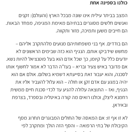
כולנו בספינה אחת
המצב בביתר עילית אינו שונה מבכל הארץ (והעולם): זקנים
ואנשים חלשים מסוגרים בבתיהם מאימת המגיפה, מפחד הבאות.
הם חייבים משען ותמיכה, מזור ותקווה.
הם בודדים. אף בני משפחותיהם מנועים מלהתקרב אליהם –
מחשש שידביקו אותם. הנגיף הוא כזה שבימים הראשונים לא
יודעים כלל על קיומו, כך שכל אדם הוא בעל פוטנציאל להיות נשא.
אם מדובר באיש צעיר ובריא – בעז”ה הדבר לא אמור לחשוף אותו
לסכנה, והוא יעבור זאת בסייעתא דשמיא בשלום. אולם אם הוא
יהיה במגע עם אדם זקן או חולה – הוא עלול להעביר אליו את
הנגיף, ואז – התוצאה עלולה להגיע עד לכדי סכנת חיים ממשית
רחמנא ליצלן, וכולנו רואים מה קורה באיטליה ובספרד, בצרפת
ובאיראן.
לא זו אף זו: אם המאסה של החולים המבוגרים תחרוג מסף
הקיבולת של בתי הרפואה – והסף הזה הולך ומתקרב לפי