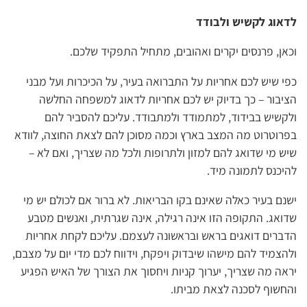
לדאוג לקשיש ולבודד
וכאן, פרנסים יקרים ואהובים, מתחיל התפקיד שלכם.
כפי שיש לכם אחריות על התברואה בעיר, על הכיכרות ועל מבני
הציבור – כך בדיוק יש לכם אחריות לדאוג למשפחה החלשה
ולקשיש בבידוד, למתמודד ולמתבודד. עליכם להסביר להם
בפרוטרוט מה המצב בארץ וכמה מסוכן להם לצאת החוצה, לוודא
שיש מי שדואג להם למזון ולתרופות ולכל מה שצריך, ואם לא –
להיכנס לתמונה מיד.
ישנם בעיר כאלה שאינם בקו הבריאות. לא ברור אם לכולם יש מי
שדואג. התקופה הזו אינה רגילה, אינה שגרתית, ואנשים מטבע
הדברים דואגים בראש ובראשונה לעצמם. עליכם לקחת אחריות
ולהצמיד להם מישהו שיבדוק ויפקח, וידווח לכם מדי יום על מצבם,
יראה מה שצריך, יערוך קניות ויחסוך את הצורך של האיש הפגיע
והחשוף לסכנה לצאת מביתו.