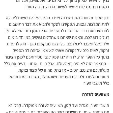
צריך להישאר מאוזן בתוך כל האתגרים העכשוויים, אבל גם
במסגרת המגבלות אפשר לעשות הרבה. הרבה מאוד.
נכון שטור זה חורג ממנהגנו זה שנים. בזמן רגיל אנו משתדלים לא
לתת המלצות ועצות. תפקידנו לסקר ולהביא את דבר התושבים
לפרנסים ואת דבר הפרנסים לתושבים. אבל הזמן הזה הוא לא זמן
רגיל כידוע לכם. ובאמת שאתם משתדלים ועושים במיוחד בימים
אלה מעל ומעבר ליכולתכם. כל שאנו מבקשים כאן – הוא להפנות
זרקור, לשים פנס על נקודות שאולי לא שמו אליהם לב מספיק
בתוך כל הסער הזה. לו היה לנו ספק לגבי מסירותכם למען הציבור
– המאמר הזה לא היה בא לעולם. אבל היות ואנחנו יודעים את כלל
מעלותיכם ורצונכם הטוב – אז בתקופה זו של מצור וצוקה,
מחובתנו לעורר ולסייע בהפניית תשומת לב, מגרונם ומכוחם של
כלל תושבי העיר.
משוועים לעזרה
תושבי העיר, מגדול ועד קטן, משוועים לעזרה ממוקדת. קבלו נא
את פנייתנו – פניית תושבים בעיר הזו היושבים בתוך עמם ועירם –