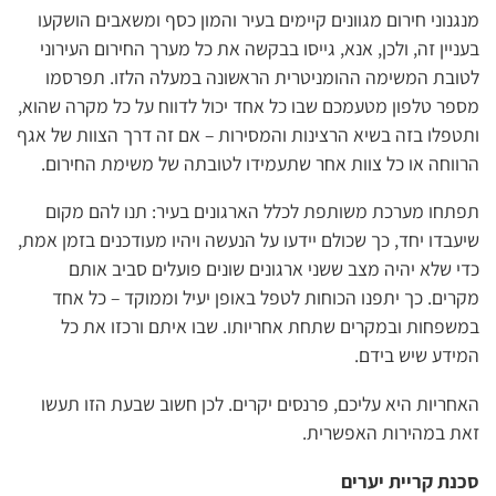
מנגנוני חירום מגוונים קיימים בעיר והמון כסף ומשאבים הושקעו
בעניין זה, ולכן, אנא, גייסו בבקשה את כל מערך החירום העירוני
לטובת המשימה ההומניטרית הראשונה במעלה הלזו. תפרסמו
מספר טלפון מטעמכם שבו כל אחד יכול לדווח על כל מקרה שהוא,
ותטפלו בזה בשיא הרצינות והמסירות – אם זה דרך הצוות של אגף
הרווחה או כל צוות אחר שתעמידו לטובתה של משימת החירום.
תפתחו מערכת משותפת לכלל הארגונים בעיר: תנו להם מקום
שיעבדו יחד, כך שכולם יידעו על הנעשה ויהיו מעודכנים בזמן אמת,
כדי שלא יהיה מצב ששני ארגונים שונים פועלים סביב אותם
מקרים. כך יתפנו הכוחות לטפל באופן יעיל וממוקד – כל אחד
במשפחות ובמקרים שתחת אחריותו. שבו איתם ורכזו את כל
המידע שיש בידם.
האחריות היא עליכם, פרנסים יקרים. לכן חשוב שבעת הזו תעשו
זאת במהירות האפשרית.
סכנת קריית יערים