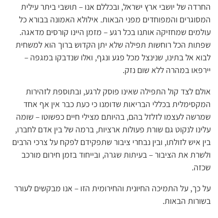
החרדה של יושבי ארץ ישראל, ובכללם אנו – תושבי ביתר עילית
המסוגרים והמפוחדים מפני הבאות. אילולא האמונה בבורא כל
עולמים שמחזיקה אותנו בכל רגע – מזמן היינו קורסים מדאגה.
שפתות הכל רוחשות תפילה שלא יתן הקדוש ברוך הוא למשחית
לבוא אל בתינו, שנינצל מכל פגע ונגף, ואלו שנדבקו במגפה –
יירפאו במהרה ללא שום נזק.
אולם לצד קול התפילה שאינו פוסק לרגע, ובתוספת לזהירות
המקסימלית בכללי הבריאות שדומנו כי כעת כבר אין אף אחד
שמרשה לעצמו לזלזל בהם, בהיותם מצילי חיים כפשוטו – שומה
עלינו לנקוט גם שורת פעולות ארציות, ברמה של בין אדם לחברו,
בין איש לזולתו, ובין נבחרי ציבור שתפקידם לפקח על צרכי הרבים
ולשרת את הציבור – בעיתות שגרה, ובייחוד בזמן חירום מורכב
שכזה.
על כך, על התמיכה החיונית והחירומית הזו – אנו מבקשים לעורר
בשורות הבאות.