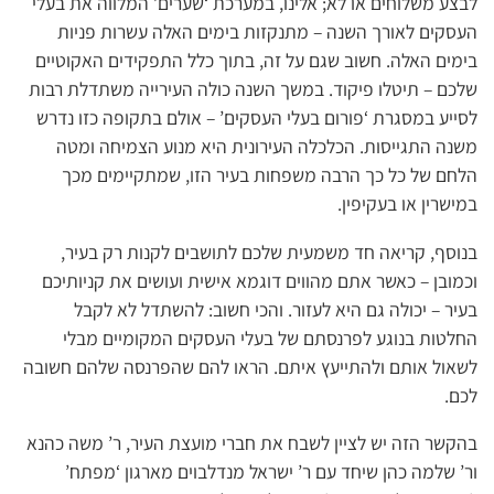
לבצע משלוחים או לא; אלינו, במערכת ‘שערים’ המלווה את בעלי
העסקים לאורך השנה – מתנקזות בימים האלה עשרות פניות
בימים האלה. חשוב שגם על זה, בתוך כלל התפקידים האקוטיים
שלכם – תיטלו פיקוד. במשך השנה כולה העירייה משתדלת רבות
לסייע במסגרת ‘פורום בעלי העסקים’ – אולם בתקופה כזו נדרש
משנה התגייסות. הכלכלה העירונית היא מנוע הצמיחה ומטה
הלחם של כל כך הרבה משפחות בעיר הזו, שמתקיימים מכך
במישרין או בעקיפין.
בנוסף, קריאה חד משמעית שלכם לתושבים לקנות רק בעיר,
וכמובן – כאשר אתם מהווים דוגמא אישית ועושים את קניותיכם
בעיר – יכולה גם היא לעזור. והכי חשוב: להשתדל לא לקבל
החלטות בנוגע לפרנסתם של בעלי העסקים המקומיים מבלי
לשאול אותם ולהתייעץ איתם. הראו להם שהפרנסה שלהם חשובה
לכם.
בהקשר הזה יש לציין לשבח את חברי מועצת העיר, ר’ משה כהנא
ור’ שלמה כהן שיחד עם ר’ ישראל מנדלבוים מארגון ‘מפתח’