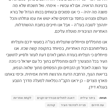
ברצינות הראויה. אם לא עכשיו – אימתי. ואל תשכחו שלא מה
משנה מה יהיה – כי אנו סמוכים ובטוחים בכוחו הגדול של בורא
העולם ומנהיגו בחסד וברחמים שלא יטוש את עמו ונחלתו והכל
יתהפך לטובה בעז”ה – אבל אנו חייבים בחובת ההשתדלות.
האחריות הציבורית מוטלת עליכם.
אנו מתפללים ומייחלים שתצליחו בעז”ה במעשי ידכם ותצליחו
בשליחותכם רבת האחריות, במיוחד בתקופה קשה שכזו. אנו
מייחלים כי תצליחו בעזרת החונן לאדם דעת לעזור ולסייע לתושבי
העיר בכל המצטרך להם ומתפללים בתוך כל עם ישראל כי נזכה
עוד השנה לאכול מן הזבחים ומן הפסחים מתוך שלווה הנפש,
בריאות הגוף, הרחבת הדעת והרגשת חירות אמיתית. וכימי צאתנו
מארץ מצרים – כן יראנו הקב”ה נפלאות למעלה מדרך הטבע
בעגלא דידן.
תגיות:
ביתר עילית
דאגה לחולים מבודדים זקנים
לקחת אחריות
עת חירום
פנייה לפרנסי העיר
קורנה