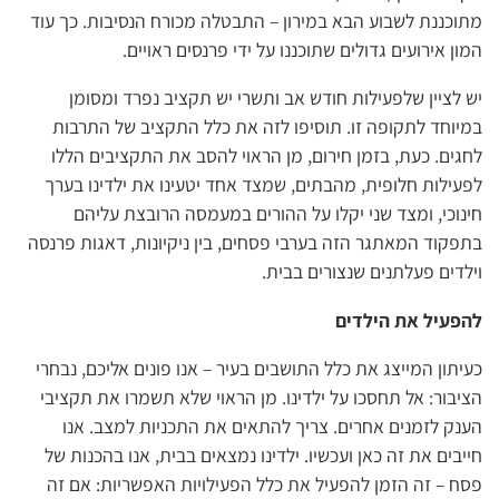
מתוכננת לשבוע הבא במירון – התבטלה מכורח הנסיבות. כך עוד
המון אירועים גדולים שתוכננו על ידי פרנסים ראויים.
יש לציין שלפעילות חודש אב ותשרי יש תקציב נפרד ומסומן
במיוחד לתקופה זו. תוסיפו לזה את כלל התקציב של התרבות
לחגים. כעת, בזמן חירום, מן הראוי להסב את התקציבים הללו
לפעילות חלופית, מהבתים, שמצד אחד יטעינו את ילדינו בערך
חינוכי, ומצד שני יקלו על ההורים במעמסה הרובצת עליהם
בתפקוד המאתגר הזה בערבי פסחים, בין ניקיונות, דאגות פרנסה
וילדים פעלתנים שנצורים בבית.
להפעיל את הילדים
כעיתון המייצג את כלל התושבים בעיר – אנו פונים אליכם, נבחרי
הציבור: אל תחסכו על ילדינו. מן הראוי שלא תשמרו את תקציבי
הענק לזמנים אחרים. צריך להתאים את התכניות למצב. אנו
חייבים את זה כאן ועכשיו. ילדינו נמצאים בבית, אנו בהכנות של
פסח – זה הזמן להפעיל את כלל הפעילויות האפשריות: אם זה