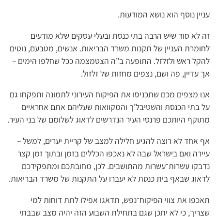
עניין נוסף הוא נושא המודעוּת.
זה לא סוד שיש הרבה בתי כנסת ובעלי עסקים שלא מודעים
לחומרת העניין של תקנות משרד הבריאות. אנשים, מטבעם, נוטים
להקל ראש ולזלזל. התופעה ב”ה הצטמצמה ככל שחלפו הימים –
אך עדיין, פה ושם, נצפים מחזות של זלזול.
אנו מצפים מכם שתכניסו את הפיקוח העירוני לתמונה ותפקחו גם
על בתי הכנסת והשטיבל’ך והמקוואות שעליהם אתם אחראיים
מתוקף היותכם פרנסי העיר הנדרשים לדאוג לשלומם של בני העיר.
אף אחד לא רוצה להגיע חלילה למצב של קריית יערים, למשל –
עיירה ואם בישראל שבה לא נאכפו הכללים בזמן ובתוך זמן קצר
נדבקו עשרות־עשרות מהתושבים. לכן, מחובתכם ומתפקידכם
לדאוג שבאף בית כנסת לא יעברו על התקנות של משרד הבריאות.
תאכפו את צווי הפיקוח־נפש, תדאגו אפילו לתת דוחות למי
שצריך, כי לא יתכן שגם בתחילת השבוע הזה יהיה מצב שבבתי