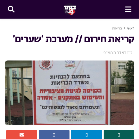
ראשי
בריאות
קריאת חירום // מערכת ‘שערים’
כ״ז באדר ה׳תש״פ