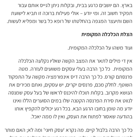
בארץ. הם יושבים כרגע בבית, ובקלות ניתן לגייס אותם עבור
תפקיד חשוב זה. ומי יודע – אולי פעילות ברוכה זו תביא לישועת
השם ותיעצר המגפה בהחלטתו של רופא כל בשר ומפליא לעשות.
הצלת הכלכלה המקומית
ועוד משהו על הכלכלה המקומית.
אין די מילים לתאר את המצב הקשה שאליו נקלעה הכלכלה
המקומית. כל כך הרבה בעלי עסקים משוועים לעזרה. מטה
פרנסתם קורס. כל כך הרבה דיס אינפורמציה מקשה על התפקוד
השוטף. לחלק מכם, פרנסים יקרים, יש עסקים, ואתם מכירים את
הנושא מקרוב. בקלות תוכלו להיכנס לראשו של בעל עסק שמנסה
לנווט את סירת הפרנסה הקטנה שלו במים הסוערים הללו ואינו
יודע מה טומן בחובו הרגע הבא. בכל רגע יכולים להקפיץ אותו
בהודעה שאסור לפתוח את העסק, ואין לו ממה יאכל.
כל כך הרבה בלבול קיים. מה נקרא ‘עסק חיוני’ ומה לא; האם מותר