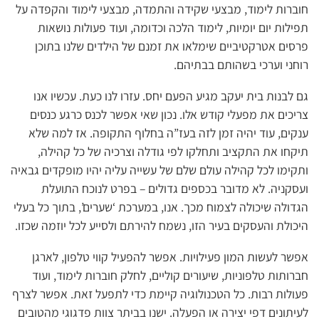
חוברות לימוד, מבצעי שקידה והתמדה, מבצעי לימוד והקפדה על
תפילות יום יומיות, לימוד הלכה וכדומה, ועוד פעולות נושאות
פרסים אטרקטיביים שימלאו את זמנם של הילדים שלנו בתוכן
רוחני וערכי בשהותם בבתיהם.
גם לבנות בית יעקב מגיע הפעם יחס. עזרו לנו כעת. עכשיו אנו
צריכים את מפעלי קודש אלו. נכון שאי אפשר לכנס כרגע כנסים
ענקים, עוד יהיה זמן לזה בעז”ה בחלוף התקופה. אז למה שלא
תיקחו את התקציב ותחלקו לפי גודלה וצרכיה של כל קהילה,
ותקימו לכל קהילה עולם שלם של עשייה עליה יהיו מופקדים גבאיה
ועסקניה. לא מדובר בכספים גדולים – בפרט לנוכח התועלת
הגדולה שיכולה לצמוח מכך. אנו, במערכת ‘שערים’, בתוך כל בעלי
היכולת והעסקים בעיר הזו, נשמח להירתם ולסייע לכל יוזמה שכזו.
אפשר לעשות המון פעילויות. אפשר להפעיל קווי טלפון, לארגן
חברותות טלפוניות, שיעורים קוליים, לחלק חוברות לימוד, ועוד
פעולות רבות. כל הטכנולוגיה קיימת כדי לתפעל זאת. אפשר לצרף
לעיתונים דפי יצירה או הפעלה. ישנו בביתר צוות פדגוגי מהטובים