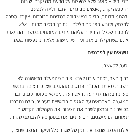
הדיווחים – מוטב שלא להעלות על הדעת מה יקרה. שירותי
הרפואה יקרסו, אנשים מבוגרים ייעזבו חלילה לנפשם
ולהתמודדותם, בדיוק כפי שקורה במדינות הנזכרות. אין לנו מטרה
להלחיץ ולזרוע פאניקה חלילה – גם כך המצב מתוח – אלא
להסביר שכללי הזהירות עליהם מורים המומחים במשרד הבריאות
אינם משחק ילדים או גחמה של מישהו, אלא דיני נפשות ממש.
נושאים עין לפרנסים
וכעת למעשה.
ברוך השם, זכתה עירנו לאנשי ציבור מהמעלה הראשונה. לא
השבית מאיתנו הקב”ה פרנסים מהוגנים, שצרכי הציבור בראש
מעייניהם: הנהלת העיר, ראש העיר, ממלאי מקומו וסגניו, חברי
המועצה והאחראים על האגפים הראשיים בעירייה. כולם נתברכו
בכישרונות וברצון לשרת את הציבור ואת הקהילות הקדושות
שאותם הם מייצגים, והם עושים זאת באופן מעולה בזמני שגרה.
אולם המצב שנוצר אינו זמן של שגרה כלל ועיקר. המצב שנוצר,