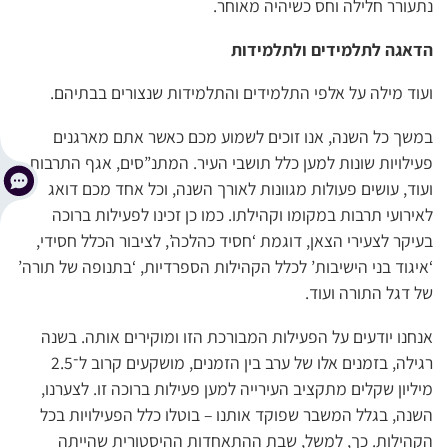
נתעורר חלילה וחס כשיהיה מאוחר.
הדאגה לתלמידים ולתלמידות
ועוד מילה על אלפי התלמידים והתלמידות שנצורים בבתיהם.
במשך כל השנה, אנו זוכים לשמוע מכם כאשר אתם מארגנים
פעילויות שונות למען כלל תושבי העיר. המתנ”סים, אגף התרבות
ועוד, עושים פעולות מגוונות לאורך השנה, וכל אחד מכם דואג
לאירועי תרבות במקומו וקהילתו. כמו כן זכינו לפעילות ברוכה
בעיקר לצעירי הצאן, דוגמת ‘חסיד כהלכה’, לציבור הכלל חסידי,
‘איגוד בני הישיבות’ לכלל הקהילות הספרדיות, ‘בתנופה של תורה’
של דגל התורה ועוד.
אנחנו יודעים על הפעילות המבורכת הזו ומוקירים אותה. בשנה
רגילה, בזמנים אלו של ערב בין הזמנים, מושקעים קרוב ל־2.5
מיליון שקלים מתקציב העירייה למען פעילות ברוכה זו. לצערנו,
השנה, בגלל המשבר שפוקד אותנו – בוטלו כלל הפעילויות בכל
הקהילות. כך, למשל, שבת ההתאחדות ההיסטורית שהייתה