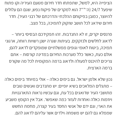
הציפייה היא, למשל, שתפתחו חדר חירום מטעם העיריה וקו פתוח
שיפעל 24/7 (ה־”7″ הוא למקרים של פיקוח נפש, שגם הם עלולים
להיווצר, כמובן בפיקוחם ההלכתי והדרכתם של רבני העיר). חדר
חירום שידאג לכל תושב שזקוק לתמיכה, בכל מצב.
פרנסים יקרים, זו לא התנדבות. זהו תפקידכם הבסיסי ביותר –
לדאוג לחלשים ולנזקקים. בעיתות שגרה ישנן רשויות רווחה, ארגוני
תמיכה, ביטוח לאומי וגופים ממשלתיים שמופקדים לדאוג להם;
אולם כעת, כאשר כלל מערכות החירום במדינה קורסות – אתם
צריכים להיכנס לפעולה ולדאוג ברמה המקומית לכל מה שקורס
ברמה הארצית.
נכון שלא אלמן ישראל. גם בימים כאלה – אולי במיוחד בימים כאלה
– מתגלים המלאכים בשיא יופיים: יש מתנדבים ואנשים טובים
מתושבי העיר שדואגים בכל עת, וגם עכשיו נראות התארגנויות
ויוזמות כאלה ואחרות לעזור כמה שאפשר. אבל אין הקומץ משביע
את הארי, וגם ידם של אנשי החסד בעיר קצרה, מחמת החשש
שממלא גם להם יש משפחה וילדים אשר עליהם לדאוג להם.