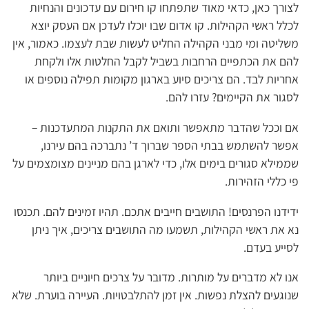
לצורך כאן, כדאי מאוד שתפתחו קו חירום עם עדכונים והנחיות
לכלל ראשי הקהילות. קו אדום שבו יוכלו לעדכן אם העסק יוצא
משליטה ומי מבני הקהילה החליט לעשות שבת לעצמו. כאמור, אין
להם את הכתפיים הרחבות בשביל לקבל החלטות אלו ולקחת
אחריות לבד. הם צריכים סיוע בארגון מקומות תפילה נוספים או
לסגור את הקיימים? עזרו להם.
אם וככל שהדבר מתאפשר ותואם את התקנות המתעדכנות –
אפשר להשתמש בבתי הספר שברוך ד’ נתברכה בהם עירנו,
שממילא סגורים בימים אלו, כדי לארגן בהם מניינים מצומצמים על
פי כללי הזהירות.
ידידנו הפרנסים! התושבים חייבים אתכם. תהיו זמינים להם. תכנסו
נא את ראשי הקהילות, תשמעו מה התושבים צריכים, איך ניתן
לסייע בעדם.
אנו לא מדברים על מותרות. מדובר על צרכים חיוניים ביותר
שנוגעים להצלת נפשות. אין זמן להתלבטויות. העיירה בוערת. שלא