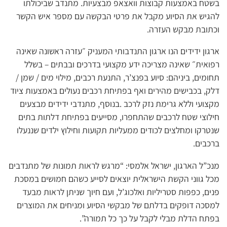
בשטח באמצעות קבוצות וואצאפ מבצעיות. מתנדב שביכולתו
להגיש את הסיוע מקבל את פרטי הבקשה עם מספר איש הקשר
וכתובת מבקש העזרה.
ארגון ידידים הנו ארגון התנדבותי המעניק ״עזרה ראשונה שאינה
רפואית״ שאינה מצריכה ידע מקצועי בדרכים ובבתים – בשלל
תחומים, ביניהם: סיוע בפנצ’ר, התנעת רכבים, מילוי מים / שמן /
דלק, בכבישים מהירים ואף בפתיחת רכבים נעולים באמצעות ציוד
מקצועי וללא גרימת נזק לרכב .בנוסף, מתנדבי ידידים מבצעים
חילוצי שטח לרכבים שהתחפרו, מסייעים בפתיחת דלתות בתים
שנטרקו ומחלצים לכודים ממעליות תקועות וחילוץ ילדים שננעלו
ברכבים.
מנכ”ל הארגון, ישראל אלמסי: “מרגש לראות תמונות של מתנדבים
מכל גווני הקשת הישראלית יוצאים לסייע כשהם חמושים במסכת
פנים, כפפות סטריליות ואלכוג’ל, ועם חיוך שניתן לראות מבעד
למסכה דופקים בדלתם של מבקשי הסיוע ומניחים את המוצרים
בפתח הדלת מבלי לקבל על כך כל תמורה”.