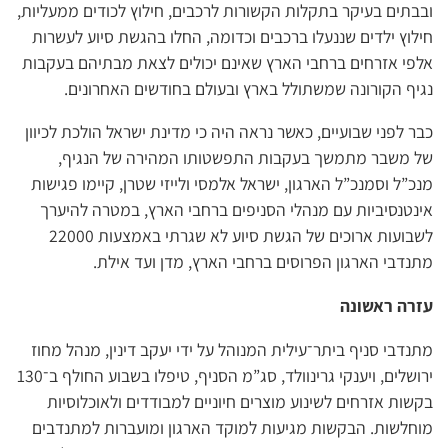
ובבתים בעיקר בתקלות הקשורות לרכבים, חילוץ לכודים ממעליות,
חילוץ ילדים שננעלו ברכבים וכדומה, החלו בהגשת סיוע לעשרות
אלפי אזרחים ברחבי הארץ שאינם יכולים לצאת מבתיהם בעקבות
נגיף הקורונה שמשתולל בארץ ובעולם בחודשים האחרונים.
כבר לפני שבועיים, כאשר נראה היה כי מדינת ישראל הולכת לכיוון
של משבר מתמשך בעקבות התפשטותו המהירה של הנגיף,
מנכ”ל וסמנכ”ל הארגון, ישראל אלמסי ולייזי שטרן, קיימו פגישות
אינטנסיביות עם מנהלי הסניפים ברחבי הארץ, במטרה להיערך
לשבועות ארוכים של הגשת סיוע לא שגרתי באמצעות 22000
מתנדבי הארגון הפרוסים ברחבי הארץ, מדן ועד אילת.
עזרה ראשונה
מתנדבי סניף ביתר־עילית המנוהל על ידי יעקב דינין, מנהל מחוז
ירושלים, ויענקי גרינוולד, סג”מ הסניף, טיפלו בשבוע החולף ב־130
בקשות אזרחים לשינוע מוצרים חיוניים למבודדים ולאוכלוסיות
מוחלשות. הבקשות מגיעות למוקד הארגון ומועברות למתנדבים