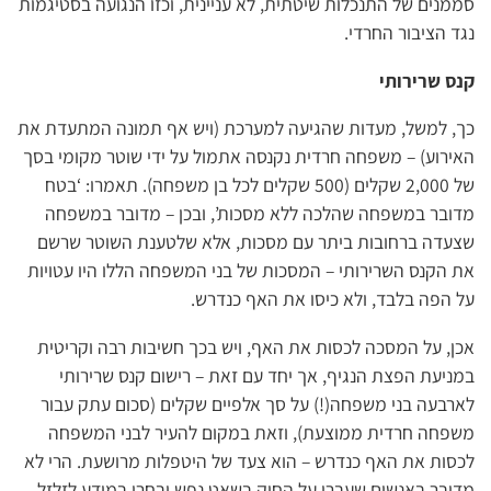
סממנים של התנכלות שיטתית, לא עניינית, וכזו הנגועה בסטיגמות
נגד הציבור החרדי.
קנס שרירותי
כך, למשל, מעדות שהגיעה למערכת (ויש אף תמונה המתעדת את
האירוע) – משפחה חרדית נקנסה אתמול על ידי שוטר מקומי בסך
של 2,000 שקלים (500 שקלים לכל בן משפחה). תאמרו: ‘בטח
מדובר במשפחה שהלכה ללא מסכות’, ובכן – מדובר במשפחה
שצעדה ברחובות ביתר עם מסכות, אלא שלטענת השוטר שרשם
את הקנס השרירותי – המסכות של בני המשפחה הללו היו עטויות
על הפה בלבד, ולא כיסו את האף כנדרש.
אכן, על המסכה לכסות את האף, ויש בכך חשיבות רבה וקריטית
במניעת הפצת הנגיף, אך יחד עם זאת – רישום קנס שרירותי
לארבעה בני משפחה(!) על סך אלפיים שקלים (סכום עתק עבור
משפחה חרדית ממוצעת), וזאת במקום להעיר לבני המשפחה
לכסות את האף כנדרש – הוא צעד של היטפלות מרושעת. הרי לא
מדובר באנשים שעברו על החוק בשאט נפש ובחרו במודע לזלזל