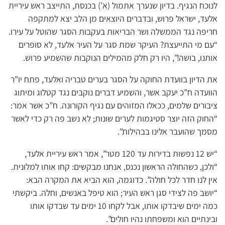
לנוכח הנגיף. בדיון שנערך אתמול (א’) בכנסת, התייצב ראש עיריית
אלעד, ישראל פרוש, ובדברים היוצאים מן הלב יצא למתקפה
חריפה נגד הממשלה ושר הבריאות בעקבות הסגר שהוטל על עירו.
“עם מי התייעצת? העיקר שמת סגר על העיר אלעד, לא סופרים
אותנו, בושה!”, היו רק חלק מהמילים הנוקבות שהשמיע פרוש.
את הדיון בוועדת החוקה על הסגר בערים טבריה ואלעד, פתח יו”ר
הוועדה ח”כ יעקב אשר, והשמיע דברים נוקבים נגד קטלוג ומיתוג
ציבורים שלמים, ככאלו המזוהים עם נגיף הקורונה. ח”כ אשר אמר:
“החוק הזה יוצר סטיגמות לערים שונות; לא נשב פה רק כדי לאשר
מסמך שהועבר אלינו בבהילות”.
“יש 12 נפשות בדירות עד 120 מטר”, אמר ראש עיריית אלעד,
“ולכן, כשהחולה הראשון נכנס, אנחנו מבקשים: קחו אותו למלונית.
אין לנו חדר לכל חולה”. כדוגמה, הוא הביא את המקרה הבא:
“יושב פה לצידי סגן ראש העיר; הוא טיפל באנשים, וחלה. ביקשתי
כמה ימים שיבדקו אותו, אבל לקחו 10 ימים עד שבדקו אותו
ובינתיים הוא ומשפחתו נהיו חולים”.