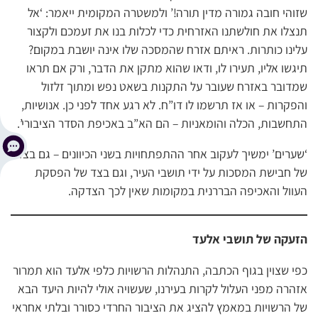
שזוהי חובה גמורה מדין תורה!’ ולמשטרה המקומית ייאמר: ‘אל
תנצלו את חולשתנו האזרחית כדי לכלות בנו את זעמכם ולקצור
עלינו כותרות. ראיתם אזרח שהמסכה שלו אינה יושבת במקום?
תיגשו אליו, תעירו לו, ודאו שהוא מתקן את הדבר, ורק אם תראו
שמדובר באזרח שעובר על התקנות בשאט נפש ומתוך זלזול
והפקרות – או אז תרשמו לו דו”ח. לא רגע אחד לפני כן. אנושיות,
התחשבות, הכלה והומאניות – הם הא”ב באכיפת הסדר הציבורי’.
‘שערים’ ימשיך לעקוב אחר ההתפתחויות בשני הכיוונים – גם בצד
של חבישת המסכות על ידי תושבי העיר, וגם בצד של הפסקת
העוול והאכיפה הבררנית במקומות שאין לכך הצדקה.
הזעקה של תושבי אלעד
כפי שצוין בגוף הכתבה, התנהלות הרשויות כלפי אלעד הוא תמרור
אזהרה מפני העלול לקרות בעירנו, שעשויה אולי להיות היעד הבא
של הרשויות במאמץ להציג את הציבור החרדי כסורר ובלתי אחראי