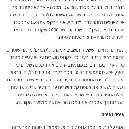
בהנחיות ולוותר על מסכה; הם עטו מסכה – אך לא כיסו בה את
אפם. זה בדיוק המקרה שבו על השוטר לגלות התחשבות, לגשת
אל האנשים ולומר להם: “רבותיי, אני מבקש שתדאגו שהמסכה
תכסה גם את האף”. לרשום קנס של 2000 שקלים בלי התראה
והערה, לכאורה – הוא רשעות לשמה.
זאת ועוד: תיעוד ששלחו תושבים למערכת ‘שערים’ מראה שוטרים
המסתובבים ברחבי העיר כדי לקנוס תושבים על אי עטיית מסכה
על האף – בעוד הם עצמם אינם עוטים את המסכה שלהם על
האף, אלא מסתפקים בכיסוי הפה בלבד. אז קודם כל, מן הראוי
היה שהשוטרים המסתובבים בעיר יפגינו דוגמה אישית, בטרם הם
ניגשים לעשוק את כספם של תושבים עניים בעיר שרק בשבועות
הללו התפרסם כי היא מובילה את טבלת האבטלה הארצית
בעקבות כך שספגה את המכה הכי אנושה ממשבר הקורונה.
איפה ואיפה
נוסף על כך, פורסמו אתמול (יום א’, כאמור) תמונות המתעדות