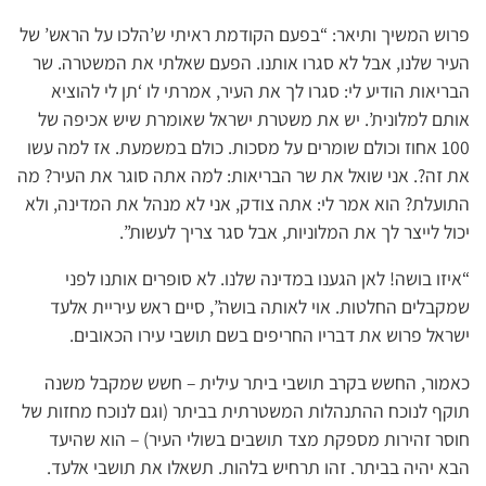
פרוש המשיך ותיאר: “בפעם הקודמת ראיתי ש’הלכו על הראש’ של
העיר שלנו, אבל לא סגרו אותנו. הפעם שאלתי את המשטרה. שר
הבריאות הודיע לי: סגרו לך את העיר, אמרתי לו ‘תן לי להוציא
אותם למלונית’. יש את משטרת ישראל שאומרת שיש אכיפה של
100 אחוז וכולם שומרים על מסכות. כולם במשמעת. אז למה עשו
את זה?. אני שואל את שר הבריאות: למה אתה סוגר את העיר? מה
התועלת? הוא אמר לי: אתה צודק, אני לא מנהל את המדינה, ולא
יכול לייצר לך את המלוניות, אבל סגר צריך לעשות”.
“איזו בושה! לאן הגענו במדינה שלנו. לא סופרים אותנו לפני
שמקבלים החלטות. אוי לאותה בושה”, סיים ראש עיריית אלעד
ישראל פרוש את דבריו החריפים בשם תושבי עירו הכאובים.
כאמור, החשש בקרב תושבי ביתר עילית – חשש שמקבל משנה
תוקף לנוכח ההתנהלות המשטרתית בביתר (וגם לנוכח מחזות של
חוסר זהירות מספקת מצד תושבים בשולי העיר) – הוא שהיעד
הבא יהיה בביתר. זהו תרחיש בלהות. תשאלו את תושבי אלעד.