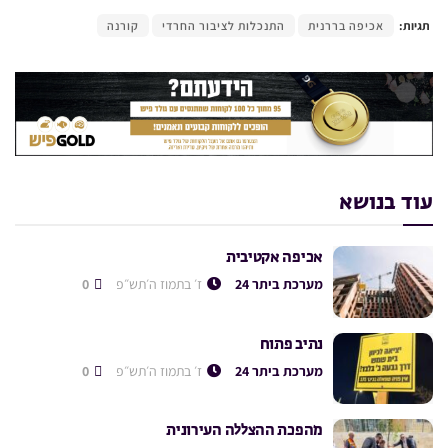
תגיות:
אכיפה בררנית
התנכלות לציבור החרדי
קורנה
עוד בנושא
אכיפה אקטיבית
מערכת ביתר 24
ז׳ בתמוז ה׳תש״פ
0
נתיב פתוח
מערכת ביתר 24
ז׳ בתמוז ה׳תש״פ
0
מהפכת ההצללה העירונית