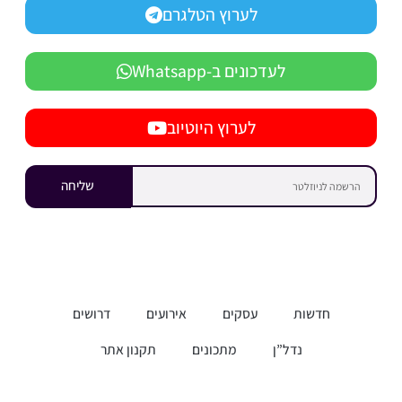
לערוץ הטלגרם
לעדכונים ב-Whatsapp
לערוץ היוטיוב
שליחה
חדשות
עסקים
אירועים
דרושים
נדל”ן
מתכונים
תקנון אתר