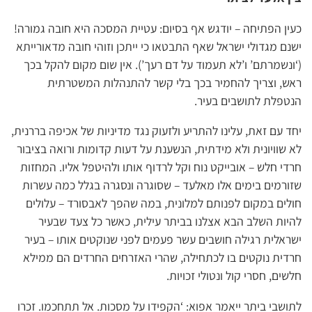
כעין הפתיחה – יודגש אף בסיום: עטיית המסכה היא חובה גמורה!
ישנם מגדולי ישראל שאף התבטאו כי ייתכן וזוהי חובה מדאורייתא
(‘ונשמרתם’ ו’לא תעמוד על דם רעך’). אין שום מקום להקל בכך
ראש, וצריך להחמיר בכך בלי קשר להתנהלות המשטרתית
הנטפלת לתושבים בעיר.
יחד עם זאת, עלינו להתריע ולזעוק נגד מדיניות של אכיפה בררנית,
לא שוויונית ולא מידתית, הנשענת על דעות קדומות ורואה בציבור
חרדי חלש – אובייקט נוח וקל לרדוף אותו ולהיטפל אליו. המחזות
שזורמים בימים אלו מאלעד – שסוגרה ונסגרה בגלל כמה עשרות
חולים במקום לפנותם למלונית, במה שהפך לאבסורד – עלולים
להיות השלב הבא אצלנו בביתר עילית, כאשר כל צעד שבעיר
ישראלית רגילה חושבים עשר פעמים לפני שנוקטים אותו – בעיר
חרדית נוקטים בו לכתחילה, שהרי האזרחים החרדים הם ממילא
חלשים, חסרי קול ונטולי זכויות.
לתושבי ביתר ייאמר אפוא: ‘הקפידו על מסכות. אל תתחכמו. זכרו