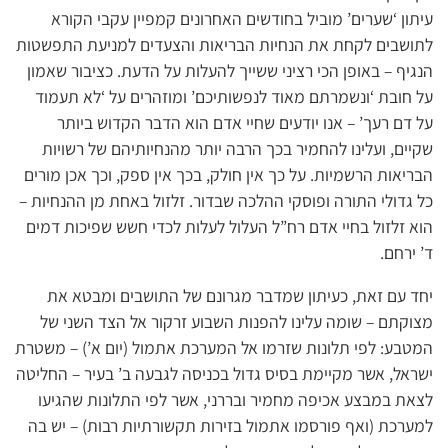
עיתון ‘שערים’ מוביל בחודשים האחרונים קמפיין עקבי הקורא
לתושבים לקחת את הנחיות הבריאות והצעדים למניעת התפשטות
הנגיף – באופן הכי רציני ששייך להעלות על הדעת. כציבור שאמון
על חובת ‘ונשמרתם מאוד לנפשותיכם’ ומוזהרים על ‘לא תעמוד
על דם רעך’ – אנו יודעים שחיי אדם הוא הדבר הקדוש ביותר
שקיים, ועלינו להחמיר בכך הרבה יותר מהנחיותיהם של רשויות
הבריאות הרשמיות. על כך אין חולק, בכך אין ספק, וכך אכן מורים
כל גדולי התורה ופוסקי ההלכה שבדור. זלזול באחת מן ההנחיות –
הוא זלזול בחיי אדם רח”ל העלול לעלות לכדי חשש שפיכות דמים
ד’ ירחם.
יחד עם זאת, כעיתון שמדבר מגרונם של התושבים ומבטא את
מצוקתם – שומה עלינו להפנות השבוע זרקור אל הצד השני של
המטבע: לפי תלונות שזרמו אל המערכת אתמול (יום א’) – משטרת
ישראל, אשר מקיימת בסיס גדול בכניסה לגבעה ב’ בעיר – החליטה
לצאת במבצע אכיפה מחמיר ובררני, אשר לפי התלונות שהגיעו
למערכת (ואף פורסמו אתמול בזירות תקשורתיות רבות) – יש בה