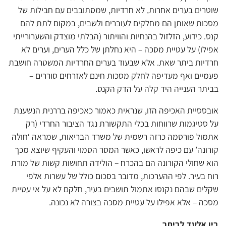
שוטרים בערים אחרות‚ לא חרדיות, שמסתובבים עם חבילות של
מסכות שאותן הם מחלקים לעוברים ולשבים, במקום לתת להם
קנס. כידוע, הזלזול בהנחיות והוויתור (הבלתי מוצדק והשערורייתי
אפילו) על עטיית מסכה – היא נחלתן של כלל הערים, וערים לא
חרדיות ביתר שאת. אלא שבעוד בערים החרדיות המשטרה חושבת
פעמיים ואף מעדיפה לחלק מסכות חינם לאזרחים סוררים –
בביתר הענייה היד קלה על הדק הקנס.
אובססיית האכיפה הזו, שנראית כאמור כאכיפה בררנית הנשענת
על סטיגמות שרווחות בכלי התקשורת נגד הציבור החרדי (רק
אתמול פורסמה כרזה רשמית של משרד הבריאות, שמראה ‘חולה
קורונה’ עם כיפה לראשו, כאשר המסר הסמוי והעקיף שיוצא מכך
הוא שחולי הקורונה הם בהכרח – הולידה תחושות קשות של מורת
רוח בעיר. לפי ההערכות, מדובר בסכום כולל של עשרות אלפי
שקלים שבהם נקנסו אתמול תושבים בעיר, חלקם לא על אי עטיית
מסכה – אלא אפילו על עטיית מסכה בצורה לא נכונה.
בין אלעד לביתר