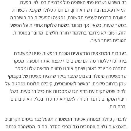
רק השבוע נשרפו פחי האשפה מול צרכניית רמי לוי, בפעם
המי-יודע-כמה בחודש האחרון. גם חנות סלולר שקיבלה כשרות
מוועדת הרבנים לענייני תקשורת, נפגעה והפעילות בה הושבתה
במשך שעות, כשאין אף מבוגר בשטח שלוקח אחריות על הפשע
הזה. ושוב: לא מדובר בתלמודי תורה חלשים. מדובר במוסדות
הטובים ביותר בעיר.
בעקבות הממצאים המזעזעים וסכנת הנפשות פנינו למשטרת
ביתר כדי ללמוד מה הם עושים כדי לעצור את התופעה. מפקד
התחנה מר יובל ראובן שיתף אותנו מזווית הראיה שלו ומספר
שהמשטרה טיפלה בשבוע שעבר בילד שהצית משטח של בקבוקי
שמן ברחוב סלונים. “באשר לאוטובוסים, קיבלנו תלונות מנהגים על
ילדים שמשחקים עם ברזי הגז שמסכנות את כלל הנוסעים. בשל
ריבוי המקרים ניתנה הנחיה לאכוף את הסדר בכלל האוטובוסים
וברחובות.
לדבריו, כחלק מאותה אכיפה המשטרה תפעל כבר בימים הקרובים
באמצעים גלויים ונסתרים נגד מפרי הסדר והחוק. המשטרה פנתה