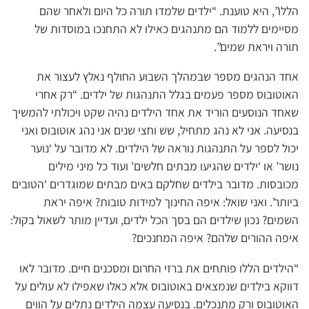
הללו”, היא טוענת. “ילדים שלמדו תורה כל היום ולאחר שהם
מסיימים ללמוד הם מתנהגים כאילו לא התחנכו במוסדות של
תורה ויראת שמים”.
אחד הנהגים מספר שבמהלך השבוע החולף נאלץ לעצור את
האוטובוס מספר פעמים בגלל התנהגות של ילדים. “רק אחרי
שאחד הנוסעים הוריד את אחד הילדים נהיה שקט ויכולתי להמשיך
בנסיעה. אני לא נהג מתחיל, שש וחצי שנים אני נהג אוטובוס ואני
יכול לספר על התנהגות נוראה של הילדים. לא מדובר על ‘נוער
נושר’ או ‘ילדים שהגיעו מבתים חלשים’ ועוד כל מיני מילים
מכובסות. מדובר בילדים שחלקם באים מבתים שמוגדרים ‘הטובים
ביותר’. ואני שואל: איפה החינוך למידות טובות? איפה יראת
השמים? נכון שילדים הם בסך הכל ילדים, ועדיין מותר לשאול בקול:
איפה ההורים שלהם? איפה המחנכים?
“הילדים הללו פותחים את ברזי החרום ומסכנים חיים. מדובר לאו
דווקא בילדים שנמצאים באוטובוס אלא כאלו שאפילו לא עולים על
האוטובוס ורק מתנכלים. בנסיעה עצמה הילדים נתלים על הווים