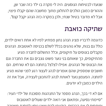
שנועדו לבטיחות הנוסעים. היה לי מקרה בו ילד כזה שבר שן,
וההורים כמובן הולכים להתלונן מתוך מחשבה שהם יקבלו פיצוי,
אבל לא מדובר בטיול שנתי, ולכן במקרה כזה הנהג יקבל קנס”.
שתיקה כואבת
כדוגמה לדבריו מציג הנהג נתון מפתיע לפיו לא אחת רואים ילדים,
כולל גם בנות, שלא נוהגים בכלל לשלם בכניסה לאוטובוס. הנהגים
מקבלים בונוסים על תיקופים, וכלל התשלום לחברה מגיע
מהתיקופים, כך שאותם בני נוער פשוט גונבים גם את החברה וגם
את הבונוס של הנהגים. אפילו לצלצל בתחנה הם לא טורחים. הם
חושבים שמספיק שהם אומרים לנהג לעצור רגע לפני שהוא מגיע
לתחנה. הפעמון נועד לאותת לנהג להתכונן לעצירה, אבל את זה
הילדים כמובן לא יודעים.
אם לא די בכך, הנהג מספר על התנהגות מסוכנת של ילדי העיר:
“סיימתי נסיעה, ופתאום אני רואה ילדים שעולים לאוטובוס
ופותחים לי את הברזים. הודעתי להם שאני נוסע לתחנת משטרה.