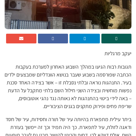
יעקב מרגליות
תגובות רבות הגיעו במהלך השבוע האחרון למערכת בעקבות
הכתבה שפורסמה בשבוע שעבר בנושא הוונדליזם שמבצעים ילדים
בעיר. התנהגות נוראה ובלתי נסבלת זו – אשר בצידה האחד סכנת
נפשות מוחשית ובצידה השני חילול השם בלתי מתקבל על הדעת
– באה לידי ביטוי בהתנהגות לא נאותה נגד נהגי אוטובוסים,
שריפת פחים ופירוק מתקנים בגנים הציבוריים.
ביתר עילית מתפארת בהיותה עיר של תורה וחסידות, עיר של חסד
ודאגה לזולת, עיר לתפארת. כך היה תמיד וכך זה יימשך בעזרת
השם. אולם דווקא לכן, דחוף וקריטי להישיר מבט גם לעבר תופעות