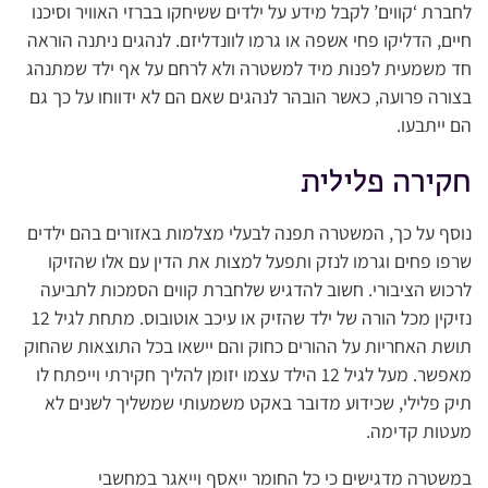
לחברת ‘קווים’ לקבל מידע על ילדים ששיחקו בברזי האוויר וסיכנו
חיים, הדליקו פחי אשפה או גרמו לוונדליזם. לנהגים ניתנה הוראה
חד משמעית לפנות מיד למשטרה ולא לרחם על אף ילד שמתנהג
בצורה פרועה, כאשר הובהר לנהגים שאם הם לא ידווחו על כך גם
הם ייתבעו.
חקירה פלילית
נוסף על כך, המשטרה תפנה לבעלי מצלמות באזורים בהם ילדים
שרפו פחים וגרמו לנזק ותפעל למצות את הדין עם אלו שהזיקו
לרכוש הציבורי. חשוב להדגיש שלחברת קווים הסמכות לתביעה
נזיקין מכל הורה של ילד שהזיק או עיכב אוטובוס. מתחת לגיל 12
תושת האחריות על ההורים כחוק והם יישאו בכל התוצאות שהחוק
מאפשר. מעל לגיל 12 הילד עצמו יזומן להליך חקירתי וייפתח לו
תיק פלילי, שכידוע מדובר באקט משמעותי שמשליך לשנים לא
מעטות קדימה.
במשטרה מדגישים כי כל החומר ייאסף וייאגר במחשבי