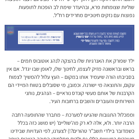
שוליות שצומחות פרא, ובהיעדר שימת לב הופכות לתופעות
נפוצות עם נזקים חינוכיים מחרידים רח”ל.
ילד שפורק את האנרגיות שלו בהצקה לנהג אוטובוס תמים –
בראש ובראשונה מזיק לעצמו, לחינוך שלו, לאופן שבו יגדל. אם אין
בסביבתו הורה שיעמיד אותו במקום – העץ עלול להמשיך לצמוח
עקום, והתוצאה מי ישורנה. וכמובן, מי שסובלים בטווח המיידי הם
הקרבנות של אותם מעשי קונדס נוראיים – הנהגים, נותני
השירותים והעוברים והשבים ברחובות העיר.
וממכלול התגובות שהגיעו למערכת – מתברר שהתופעה רחבה
הרבה יותר. ולא, אלה לא רק מה’שוליים’ (יש מושג כזה בכלל
כשמדובר בילדי תשב”ר טהורים?!) לצערנו, לפי העדויות שבידינו
מעורבים במעשים הללו גם ילדים מתלמודי התורה הטובים ביותר