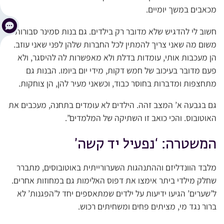
מכאבים במשך יומיים.
חשוב לי להדגיש שלא מדובר רק בילדים. גם בנות סמינר סבורות
משום מה שאני צריך להמתין לכל החברות שלהן לפני שאני עוזב.
הן מעכבות אותי, עומדות בדלת ולא מאפשרות לה להיסגר, ולא
פעם מדובר בעיכוב של חמש דקות, מידי יום ביומו. הבנות גם
מתחצפות ומדברות בחוסר כבוד, וכשאני מעיר להן, הן צוחקות.
גם בגבעה א’ המצב זהה. הילדים לא עומדים בתחנה, מעכבים את
האוטובוס. והכי כואב זו השתיקה של המלמדים”.
המשטרה: ‘נפעיל יד קשה’
מלבד הוונדליזם וההתנהגות השערורייתית באוטובוסים, מתברר
שחלק מילדי ביתר אימצו את דפוס האלימות גם במחוזות אחרים.
ל’שערים’ הגיעו ידיעות על ילדים שמתאספים יחד ל’הפגנות’ לא
ברור נגד מי, מציתים פחים ומשחיתים רכוש.