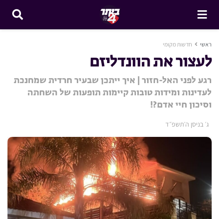
ראשי
חדשות מקומי
לעצור את הוונדליזם
רגע לפני האל-חזור | איך ייתכן שבעיר חרדית שמחנכת
לעדינות ומידות טובות קיימות תופעות של השחתה
וסיכון חיי אדם?!
ג׳ בניסן ה׳תשפ״ד