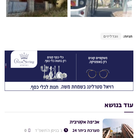
תגיות:
וונדליזים
עוד בנושא
אכיפה אקטיבית
מערכת ביתר 24
ג׳ בניסן ה׳תשפ״ד
0