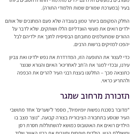
בעיר (במערכת שמורים שמות תלמודי התורה).
החלק המקומם ביותר טמון בעובדה שלא פעם המחנכים של אותם
ילדים רואים את מעשי הוונדליזם הללו ושותקים. שלא לדבר על
ההורים שמתעלמים מחובתם הבסיסית לחנך את ילדיהם לבל
יהפכו למזיקים ברשות הרבים.
כדי לעצור את התופעה הזו, המדרדרת את נפש ילדינו ואת צביון
עירנו, ובכדי למגר את ה’חב לאחרינא’ האיום והנורא שנוצר
כתוצאה מכך – החלטנו בעצת רבני העיר להרים את הכפפה
ולהתריע כראוי.
תזכורת מרחוב שמגר
“מדובר בסכנת נפשות יומיומית”, מספר ל’שערים’ אחד מתושבי
העיר שנוסע בתחבורה הציבורית בצורה קבועה. “נוצר מצב בו
הילדים רואים את האוטובוס כמושא להשתוללות חסרת רסן
ומשוללת הגיון. הילדים פותחים וסוגרים את ברזי האוויר שליד