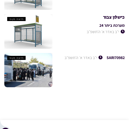
כישלון צבור
חדשות מקומי
מערכת ביתר 24
י״ב באדר א׳ ה׳תשפ״ב
SARI70982
י״ב באדר א׳ ה׳תשפ״ב
חדשות מקומי