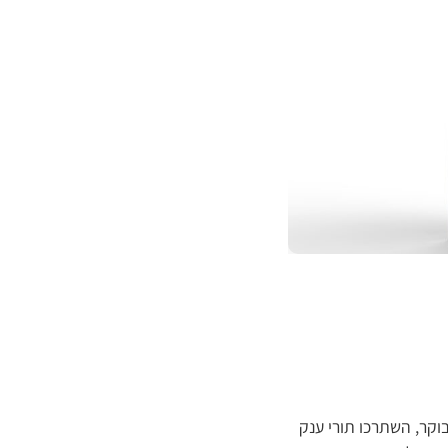
ן השבוע, עד לשעה 00:00 לפנות בוקר, השתרכו תורי ענק