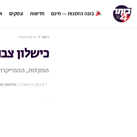
בונה הזמנות — חינם
חדשות
עסקים
אי
ראשי
חדשות מקומי
כישלון צבו
התקלות, ההתייקרוי
י״א באב ה׳תשפ״ב
|
חדשות מק