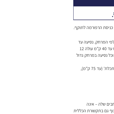
 כניסת הרפורמה לתוקף.
פי המרחק. נסיעה עד
15 ק”מ עולה 5:50 שקלים, עם מעבר בלתי-מוגבל בין אוטובוסים בתוך 90 דקות. נסיעה באוטובוס עד 40 ק”מ עולה 12
 ק”מ עולה 16 שקלים. נסיעה עד 225 קילומטר עולה 27 שקלים. וכל נסיעה במרחק גדול
המרחקים מסווגים לפי צבעים: ‘נסיעה צהובה’ (עד 15 ק”מ), ‘נסיעה ירוקה’ (עד 40 ק”מ), ‘נסיעה תכלת’ (עד 75 ק”מ),
בים שלה – אינה
צוף גם בתקשורת הכללית