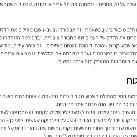
משתמשי התח”צ בקרבה עולה על 70 אחוזים – מממנת את תל אביב או רעננה, שכמו
ח”כ מיכאל ביטון, כשאמר: “זה אבסורד שבשבוע שבו מוזילים את הדל
קרים את הדלק של העניים שזו תחבורה ציבורית. “ברפורמה הזו לקחו 
ר שבע, קרית שמונה ודימונה (ואנחנו מוסיפים – גם ביתר עילית, מודיעין
ל אביב. זו רפורמה פוגענית שדורסת את החלשים, זו מציאות אכזרית 
 ביותר ואת המאבק הזה אנחנו נמשיך”.
טח
ורמות החל מתחילת השבוע תגובות רבות מהשטח, שאותם כתבו תושבים
חוסר ההיגיון. הנה מכתב אחד מני רבים:
“כבוד מערכת שערים. אני תושבת ביתר עילית. אתמו
האוטובוס שרציתי. תיקפתי בקו 6 וירד לי מהערך הצבור 5.50. על פי בדי
ם שכך הופיע בפירוט בפרסומים של ‘דרך שווה’.