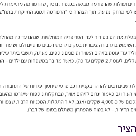
דים ועוולות שהרפורמה מביאה בכנפיה. נזכיר, שהרפורמה מתיימרת לק
ו לפי מרחקי נסיעה, תוך הצהרה כי “הרפורמה תמנע התייקרות בתח”צ”
טלת את הסובסידיה לערי הפריפריה המוחלשות, שנהנו עד כה מהוזל
שימוש בתחבורה ציבורית במקום לרכוש רכבים פרטיים ולגדוש עוד יות
נסיעה בתוך העיר (5.50 שקלים, לעומת 2 שקלים עד כה). כאשר מדובר במשפחות עם
ושבים רבים להרהר בקניית רכב פרטי שיחסוך עלויות של התחבורה ה
 העיר וגם כאמור יגרום לזיהום אוויר, טבתקלות נוספות שייגרמו מהעו
ברכבים ישנים שנרכשים בסכום של כ-4,000 שקלים (אגב, לאור התקלות המכניות ה
ים תדירות – לא בטוח שהפתרון משתלם בסופו של דבר).
הציר