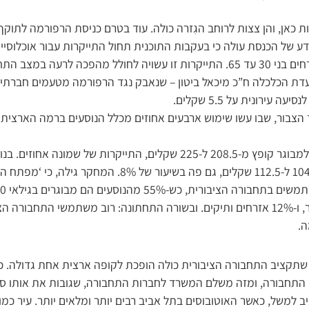
ת כאן, והן צצות לרוחב הגִזרה כולה. עוד בטרם כניסת הרפורמה לתו
 של הכנסת עולה כי בעקבות התוכנית תחול התייקרות עבור אוכלוסיי
בתחבורה הציבורית – אזרחים בני 30 עד 65. התייקרות זו עשויה לחולל מהפכה לר
עדת הכלכלה ח”כ מיכאל ביטון – שנאבק נגד הרפורמה מטעמים חברתיים
עירונית על 5.5 שקלים.
 הצבור, שבו עשו שימוש ארבעים אחוזים מכלל הנוסעים ברמה הארצית 
הלאה: מנוי חופשי חודשי למבוגר קופץ מ-208.5 ל-225 שקלים, התייקרות של ש
לאזרחים ותיקים יעלה מ-104 ל-112.5 שקלים, גם פה בשיעור ש
להנחות. 17% הם בני נוער, ו-12% אזרחים ותיקים. ובשורה התחתונה: רוב משתמשי התחב
ה.
 שתקציב התחבורה הציבורית כולה הופכת לקופה ארצית אחת גדולה. 
תחבורה, ומזה משלם המשרד לחברות התחבורה, שגובות את אותו סכ
ב למשל, כאשר האוטובוסים בתל אביב רבים יותר ומלאים יותר. עיר כמו