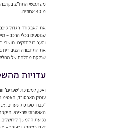
מ-40 אחוזים.
את האבסורד הגדול סיכם 
שנוסעים בכלי הרכב – מיי
והעבירו לחזקים. תושבי בא
את התחבורה הציבורית בת
שנלקח מהלחם של החלשים
עדויות מהש
ואכן, למערכת ‘שערים’ ז
עומק האבסורד, האטימות ו
זאת במפה), ובעיקר – משו