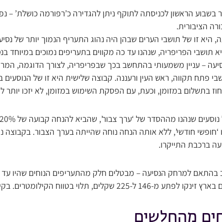
שבוע הראשון לכניסתה לתוקף ניתן להגדירה כ’רפורמה כושלת’ – נפ
רה הציבורית.
היא זו של תושבי הערים שבהן היה נהוג התעריף הנמוך יותר של נסיעות
א תושבי הפריפריה, שנהנו עד כה מקווים בתעריפים נמוכים במיוחד בנס
עה – עניין משמעותי בהתחשב בכך שבפריפריה, לצורך הדוגמה, המרח
בי פתח תקווה, ראש העין ורעננה. קבוצה שלישית היא זו של הנוסעים בי
ז בתשלום במזומן, וכעת, עם הפסקת השימוש במזומן, לא יזכו יותר ל
או ‘חופשי חודשי’, ללא אותה הנחה נוחה שהייתה בערך הצבור. בקבוצה 
עה ברכבת התייקרו.
יוב בהתאם למרחק הנסיעה – מבטלים חלק מהתעריפים הנוחים שהיו עד 
ים, תלוי בטווח הקילומטרים. בקיצור, בלגן אינסופי.
חים מהחלשים