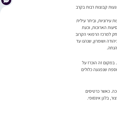
געות קבוצות רבות בקרב
 עירוניות, וביתר עילית
יעות הארוכות, וכעת
ק למרכז הרפואי הקרוב
הודה ושומרון, שנהנו עד
הנחה.
הקבוצה הרביעית היא של נוסעים שנהנו מההסדר של ‘ערך צבור’, שהביא להנחה קבועה של 20%. במקום זה הוכרז על
נוספת שנפגעה כלולים
כה. כאשר כרטיסים