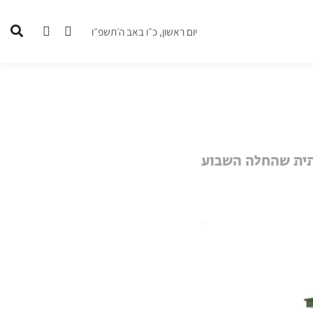
יום ראשון, כ״ו באב ה׳תשפ״ו
רתית שהחלה השבוע