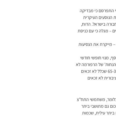
קף התפרסם כי מבדיקה
ת הנוסעים העיקרית
עה במצב התחבורה בישראל. הדוח,
 – מגלה כי עם כניסת
– מייקרת את הנסיעות
מונה אחוזים. בנוסף, מנוי חופשי חודשי
ל 8%. המחקר גילה, כי ‘מפתח ההנחות’ של הרפורמה לא
תואם את התפלגות המשתמשים בתחבורה הציבורית, כש-55% מהנוסעים הם מבוגרים בגילאי 65-30 שכלל לא זכאים
ורה הציבורית לא זכאים
כלומר, משתמשי התח”צ
ום גם מתושבי ביתר
 ביתר עילית, שכמות