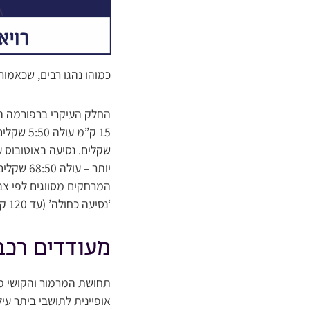
כמוהו נהגו רבים, שכאמור
החלק העיקרי ברפורמה ה
יותר – עולה 68:50 שקלים.
‘נסיעה כחולה’ (עד 120 ק”מ) ו’נסיעה סגולה’ (עד 225 ק”מ).
מעודדים רכב
תחושת המרמור והקושי מו
אופיינית לתושבי ביתר ע