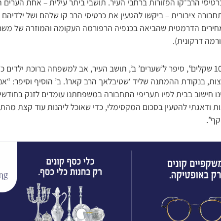
טיסי הרב־קו הפזורות ברחבי העיר. תושבי ביתר עילית – אחת הערים 
רה ציבורית – ביקשו להטעין את כרטיסי הרב קו שלהם ושל ילדיהם ב
 המחירים הדרמטית שהביאה בכנפיה הרפורמה העקומה והמוזרה של מש
ורמה דרקונית).
“הטענתי כל כרטיס ב-1000 שקלים”, סיפר ל’שערים’ ב’, תושב העיר, אב למשפחה ברוכת ילד
ות, בנקודת ההמתנה שליד ‘שטיבלאך הרב קארו’. ב’ הוסיף וסיפר: “אני
ינו חישוב בבית לפיו תעריפי התחבורה במשפחתנו עומדים לזנק בחודש
ות ודאגתי להטעין בסכום המקסימלי, כדי שאוכל ליהנות עוד קצת מהתע
ף”.