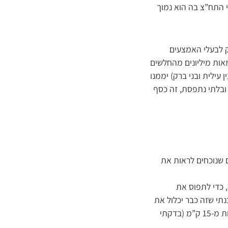
ת משתמשי התח”צ בה הוא נמוך
ק לבעלי האמצעים
מאות מיליונים מהחלשים
 עילית ובני ברק) יממנו
ובלתי נתפסת, זה כסף
 שנוכחים לראות את
ל נסעתי לירושלים. לקחתי קו 6 לכניסה לעיר, כדי לתפוס את
קה שעשיתי לפני כן – הבנתי שזה כבר יכלול את
נסיעת ההמשך לירושלים, משום שזה בתוך פחות מתשעים דקות, ומשום שזה בתוך רדיוס של פחות מ-15 ק”מ (בדקתי