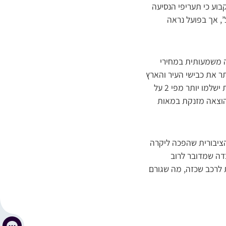
בוע כי תעריפי הנסיעה
, אך בפועל נראה
ה משמעותית במחירי
ר את כבישי העיר והארץ
העמוסים ממילא, מה שמוליד עוד עומס בזיהום האוויר וסיכונים נוספים. מעתה, תושבי ביתר עילית ישלמו יותר מפי 2 על
 ילדים – ההוצאה מזנקת במאות
ציבורית שהפכה ליקרה
בדה שמדובר לרוב
רבות שצפויות לרכב שכזה, מה שגורם