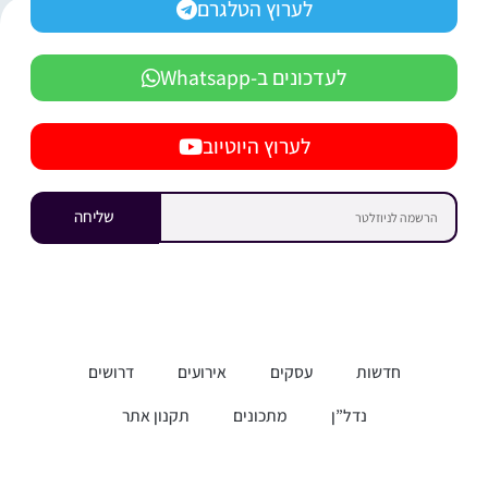
לערוץ הטלגרם
לעדכונים ב-Whatsapp
לערוץ היוטיוב
שליחה
חדשות
עסקים
אירועים
דרושים
נדל”ן
מתכונים
תקנון אתר