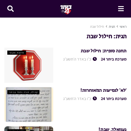
ראשי
תגית
חילול שבת
תגית:
חילול שבת
תחנה סופית: חילול שבת
חדשות מקומי
מערכת ביתר 24
כ״ו באדר ה׳תשע״ג
‘לא’ לנסיעות המאוחרות!
קהילה, תורה וחסד בביתר
מערכת ביתר 24
כ״ו באדר ה׳תשע״ג
געוואלד, שבת!