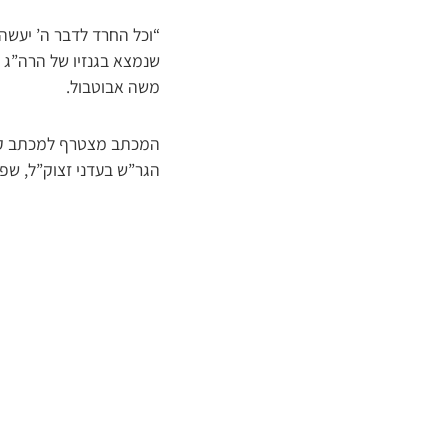
“וכל החרד לדבר ה’ יעשה 
שנמצא בגנזיו של הרה”ג ר
משה אבוטבול.
המכתב מצטרף למכתב קודם
הגר”ש בעדני זצוק”ל, שפו