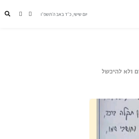
יום שישי, כ״ד באב ה׳תשפ״ו
ם ולא להיכשל