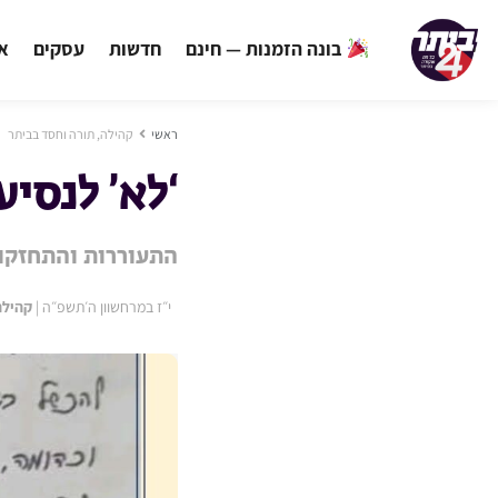
בונה הזמנות — חינם
חדשות
עסקים
אי
ראשי
קהילה, תורה וחסד בביתר
‘לא’ לנסי
התעוררות והתחזקות
י״ז במרחשוון ה׳תשפ״ה
|
קהילה