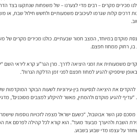
 מכירים מקרים – רבים מדי לצערנו – של משפחות שנתקעו בצד הדר
ות דרכים קלות שגרמו לעיכובים משמעותיים ולחשש חילול שבת, או מש
וב.
סת מוקדם במיוחד, המצב חמור שבעתיים. כולנו מכירים מקרים של מ
בו, רחוק ממחוז חפצם.
ים משמעותית את זמני היציאה לדרך. מרן הגר”ע קרא ליראי השם “ל
באופן שיספיקו להגיע למחוז חפצם לפני זמן הדלקת הנרות”.
הקדים את היציאה לנסיעות בין-עירוניות לשעות הבוקר המוקדמות של 
 “עדיף להגיע מוקדם ולהמתין, מאשר להיקלע למצבים מסוכנים”, מדגי
מסכם סגן השר אבוטבול, “כשעם ישראל מצפה לזכויות נוספות שישמרו ע
רת השבת ולהיערך מבעוד מועד”. הוא קורא לכל קהילה לפרסם את המ
חוזר על עצמו מדי שבוע בשבוע.