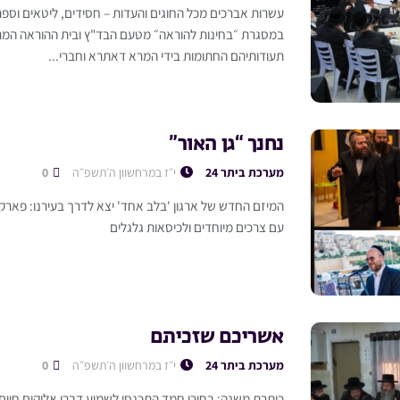
עשרות אברכים מכל החוגים והעדות – חסידים, ליטאים וספר
במסגרת ״בחינות להוראה״ מטעם הבד"ץ ובית ההוראה המרכ
תעודותיהם החתומות בידי המרא דאתרא וחברי...
נחנך “גן האור”
מערכת ביתר 24
י״ז במרחשוון ה׳תשפ״ה
0
המיזם החדש של ארגון 'בלב אחד' יצא לדרך בעירנו: פארק יי
עם צרכים מיוחדים ולכיסאות גלגלים
אשריכם שזכיתם
מערכת ביתר 24
י״ז במרחשוון ה׳תשפ״ה
0
כותרת משנה: בחורי חמד התכנסו לשמוע דברי אלוקים חיי