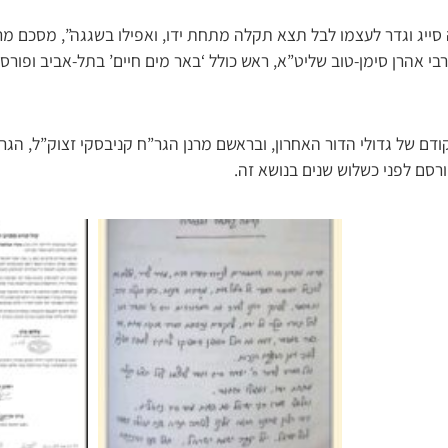
סייג וגדר לעצמו לבל תצא תקלה מתחת ידו, ואפילו בשגגה”, מסכם מר
בי אהרן סימן-טוב שליט”א, ראש כולל ‘באר מים חיים’ בתל-אביב ופורסם
 של גדולי הדור האחרון, ובראשם מרנן הגר”ח קניבסקי זצוק”ל, הגר”ש
רסם לפני כשלוש שנים בנושא זה.