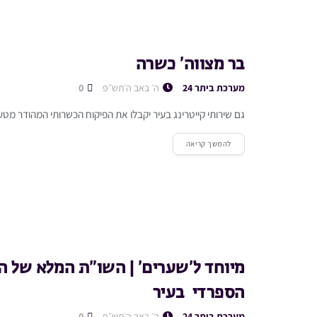
בר מצווה’ כשרה
מערכת ביתר 24
ה׳ באב ה׳תש״פ
0
גם שירותי קייטרינג בעיר יקבלו את הפיקוח הכשרותי המהודר מטע
להמשך קריאה
מיוחד ל’שערים’ | השו”ת המלא של הג
הספרדי בעיר
מערכת ביתר 24
ה׳ באב ה׳תש״פ
0