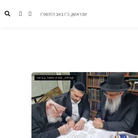
יום ראשון, כ״ו באב ה׳תשפ״ו
קהילה, תורה וחסד בביתר