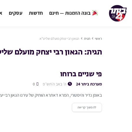
בונה הזמנות — חינם
חדשות
עסקים
אי
ראשי
תגית
הגאון רבי יצחק מועלם שליט"א
תגית:
הגאון רבי יצחק מועלם שלי
פי שניים ברוחו
מערכת ביתר 24
ה׳ באב ה׳תש״פ
0
באופן נדיר והיסטורי, המרא דאתרא הוותיק של עירנו הגאון רבי 
להמשך קריאה