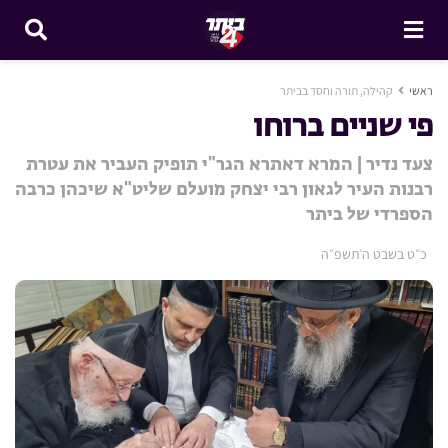
ראשי
קהילה, תורה וחסד בביתר
פי שניים ברוחו
צעד נדיר | המרא דאתרא הגר"י תופיק העביר את עטרת
רבנות העיר לגאון רבי יצחק מועלם שליט"א שיכהן כרבה
הספרדי של ביתר
כ״ט בשבט ה׳תשפ״ה