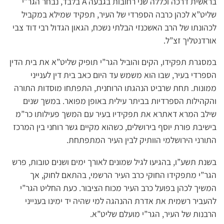
בראשית דרכה וכללה שני רחובות בגבעה A בלבד, נבחר הגר”י
שליט”א לכהן כרבה הספרדי של העיר, תפקיד שמילא במקביל
לכהונתו של הרב האשכנזי הבלתי נשכח, הגאון הגדול רבי דוד צבי
אורדנטליך זצ”ל.
במסגרת תפקידו, הקים והוביל הגר”י תופיק שליט”א את בית הדין
הספרדי בעיר, שבו הוא משמש עד היום כאב בית דין לענייני
ממונות. תחת שרביט הנהגתו הרוחנית, התפתחו מוסדות התורה
והקהילות הספרדיות בביתר עילית באופן מפואר. במשך שנים
שילב המרא דאתרא את תפקידיו בעיר עם המשך פעילותו כר”מ
בישיבת פורת יוסף בירושלים, כשהוא מקיים גשר רוחני בין המרכז
התורני הירושלמי הוותיק לבין העיר המתפתחת.
בשנת תשע”ו, בהגיעו לגיל שמונים לאורך ימים ושנים טובות, פרש
הגר”י מתפקידו החוקי כרב העיר הרשמי, בהתאם לחוק, אך
המשיך לכהן בפועל כרב העיר מכוח הציבור. כעת החליט הגר”י
להעביר רשמית את אדרת ההנהגה למי שהיה יד ימינו בענייני
הרבנות של העיר, הגר”י מועלם שליט”א.