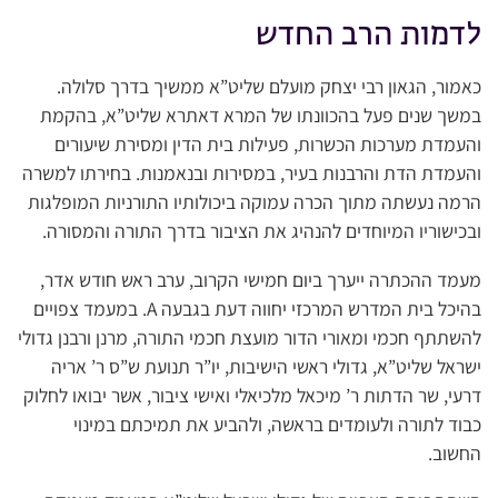
לדמות הרב החדש
כאמור, הגאון רבי יצחק מועלם שליט”א ממשיך בדרך סלולה.
במשך שנים פעל בהכוונתו של המרא דאתרא שליט”א, בהקמת
והעמדת מערכות הכשרות, פעילות בית הדין ומסירת שיעורים
והעמדת הדת והרבנות בעיר, במסירות ובנאמנות. בחירתו למשרה
הרמה נעשתה מתוך הכרה עמוקה ביכולותיו התורניות המופלגות
ובכישוריו המיוחדים להנהיג את הציבור בדרך התורה והמסורה.
מעמד ההכתרה ייערך ביום חמישי הקרוב, ערב ראש חודש אדר,
בהיכל בית המדרש המרכזי יחווה דעת בגבעה A. במעמד צפויים
להשתתף חכמי ומאורי הדור מועצת חכמי התורה, מרנן ורבנן גדולי
ישראל שליט”א, גדולי ראשי הישיבות, יו”ר תנועת ש”ס ר’ אריה
דרעי, שר הדתות ר’ מיכאל מלכיאלי ואישי ציבור, אשר יבואו לחלוק
כבוד לתורה ולעומדים בראשה, ולהביע את תמיכתם במינוי
החשוב.