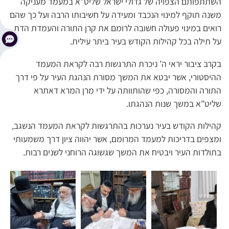
השתתפותם הצפויה של גדולי ישראל שליט”א במעמד מעניקה
משנה תוקף למינוי הנכבד ומעידה על חשיבותו הרבה ועל כך שהם
רואים במינוי פעולה חשובה לרומם את קרן התורה והעמדת הדת
על תילה בכל קהילות הקודש בעיר ביתר עילית.
בקרב ציבור יראי ה’ ניכרת התרגשות רבה לקראת המעמד
ההיסטורי, אשר יבטא את המשך מסורת הנהגת העיר על פי דרך
התורה והמסורה, כפי שהותוותה על ידי מרן המרא דאתרא
שליט”א במשך שנות הנהגתו.
קהילות הקודש בעיר נערכות בהתרגשות לקראת המעמד הנשגב,
ומצפים בדריכות למעמד המרומם, אשר יהווה ציון דרך משמעותי
בתולדות העיר ויבטיח את המשך שגשוגה הרוחני לשנים רבות.