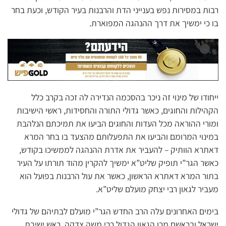
רבות במסירות נפש בענייני הדת והרבנות בעיר הקודש, וכעת בחר
בו כי ימשיך את דרך ההנהגה המפוארת.
ייחודו של מינוי זה ניכר בהסכמה הנדירה לה זכה בקרב כלל
הקהילות והחוגים, כאשר גדולי התורה והחסידות, ראשי הישיבות
ומורי ההוראה מכל העדות והחוגים הביעו את תמיכתם הנלהבת
במינוי המרומם והביעו את התפעלותם מהצעד בו בחר המרא
דאתרא הוותיק – להעביר את אדרת ההנהגה לממשיכו בקודש,
כאשר הגר”י תופיק שליט”א ימשיך להקרין מהוד תורתו על העיר
בתור המרא דאתרא הראשון, כאשר את עול הרבנות בפועל הוא
מעביר לגאון רבי יצחק מועלם שליט”א.
בימים האחרונים עלה הרב החדש הגר”י מועלם לבתיהם של גדולי
ישראל ובראשם מרן הגאון הגדול רבי משה צדקה, ראש ישיבת