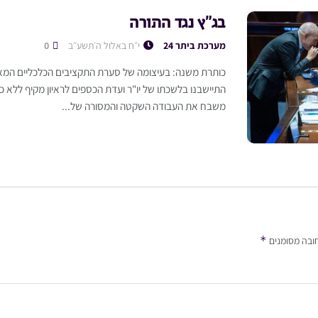
בג”ץ נגד התורה
מערכת ביתר 24
י״ח באלול ה׳תשע״ב
0
כותרת משנה: בעיצומה של סערת התקציבים הכלכליים המאי
התיישבנו בלשכתו של יו"ר ועדת הכספים לראיון מקיף ללא 
משבח את העבודה השקטה והמסורה של...
*
ובה מסומנים