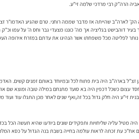
ביה הרה”ק רבי מרדכי שלמה זי”ע.
הק’ לארה”ב שהייתה אז מדבר שממה רוחני. טרם שהגיע האדמו”ר זצ”
בעיר דוהבישט בגליציה אך מה’ כוננו מצעדי גבר וחס ה’ על עמו וכ”ק ה
נותר לפליטה מכל משפחתו אשר הנהיגו את עדתם במזרח אירופה העשינ
 זצ”ל בארה”ב היה בית פתוח לכל ובמיוחד באותם זמנים קשים. האדמו”
ד עצום כשכל דכפין היה בא סועד מתנחם במילה טובה ומוצא שם אוז
רבנית זי”ע היה חלק גדול בכל זה,ואף שנים לאחר מכן התגלו עוד ועוד 
היה מטיל עליה שליחויות ותפקידים שונים ביודעו שהיא תעשה הכל בכ
ים אח”כ עת זכתה לראות עולמה בחייה בשבת בנה הגדול על כסא המלכו