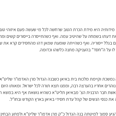
מידותיה היא מידת הכרת הטוב שרחשה לכל מי שעשה פעם איזוהי טובה
את דעתו בשמחה על שהיטיב עמה. ואף כשהתייסרה בייסורים קשים ומרי
ם בגלל ייסוריה. ואף כשהייתה שומעת שמאן דהו מהחסידים קרא את ש
לו על ה”חסד” בהעניקה מתנה כלשהו וכדומה.
נמשכת וקיימת מלכות בית באיאן כשבנה הגדול מרן האדמו”ר שליט”א
ם נוהרים אחריו בהערצה רבה, וממנו תצא תורה לכל ישראל. ומאותו היום
ין אשת חבר הרבנית הצ’ מבאיאן תליט”א כשהיא נושאת אף היא במשא ה
את כנסי הנשים של קהל עדת חסידי באיאן בארץ הקודש ובחו”ל.
יע סמוך למיטתה בנה הגדול כ”ק מרן אדמו”ר שליט”א ולפתע הבחינו 