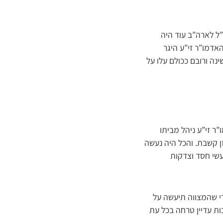
ל לארה”ב עוד היה
אדמו”ר זי”ע היגר
ה ורובם ככולם עלו על
ר זי”ע ניהל מביתו
ן קשבת. והכל היה נעשה
מעשי חסד וצדקות
די שהמצווה תיעשה על
ת עדיין טרחה בכל עת