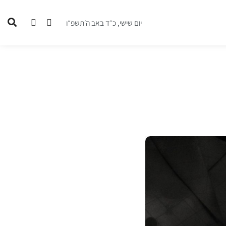
יום שישי, כ״ד באב ה׳תשפ״ו