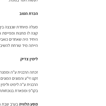
הכרת הטוב
מעלה מיוחדת שנצצה בין 
קונה לו מתנות ומפייסת 
היחיד היה שאחרים כואבי
הייתה מיד טורחת להשיב 
לימין צדיק
זכתה הרבנית ע”ה וממנה 
זקנו זי”ע והמונים המוני
הרבנית ע”ה לימינו ולימ
בקו”פ ומפארת בנוכחותה 
מסע הלוויה
בערב שבת הג