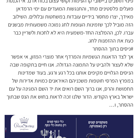
פינוי תושבים ביישובי קו העימות וקושי עצום בכוח אדם. אי הכנסת
פועלים פלסטינים מחד, והתנגשות המועדים עם ימי הרמדאן
מאידך, יצרו מחסור בידיים עובדות במשחטות ובלולים. השילוב
הזה מוביל לכך שזמינות העופות לחג נמוכה משמעותית מבשנים
עברו. לכן, ההמלצה החד-משמעית היא לא לחכות ולשריין כבר
כעת את ההזמנות לחג.
#ניסים בתוך ההסתר
אך לצד הדאגות הגשמיות והמרדף אחר מוצרי המזון, אי אפשר
שלא לעצור ולהביט על התמונה הגדולה. אנו חיים בתקופה שבה
הניסים הגלויים מקיפים אותנו בכל רגע ורגע. בעוד שמדינות
במפרץ הפרסי חוטפות משכניהם האיראנים כמויות אדירות של
תחמושת והרס, אנו ברוך השם רואים את יד השם המגינה על עם
ישראל בארץ הקודש. הדור שלנו זכה לראות בחוש את הנס שבתוך
ההסתר, ו…