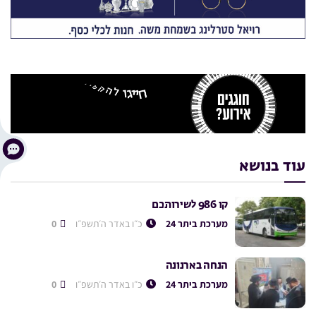
עוד בנושא
קו 986 לשירותכם
מערכת ביתר 24
כ״ו באדר ה׳תשפ״ו
0
הנחה בארנונה
מערכת ביתר 24
כ״ו באדר ה׳תשפ״ו
0