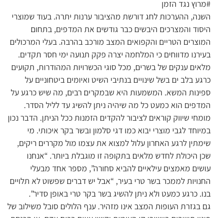
#מרוץ נגד הזמן
השנה, ההערכות לחג דורשת מהציבור ערנות יתרה. בעוד שמוצרי
היסוד והמצרכים היבשים כבר גודשים את המדפים, בתחום
המוצרים הטריים והקפואים המצב מורכב בהרבה. בעלי המרכולים
בעירנו מדווחים כי המלחמה יצרה פקק תנועה ימי חסר תקדים.
מלאים ענקים של בשרים, מכל סוגי הכשרויות המהודרות, תקועים
כרגע בלב ים בשל שינויים בנתיבי השיט ואיומים ביטחוניים על
ספינות המשא. המשמעות היא שבמקרים רבים, מה שיש כרגע על
המדפים הוא כמעט כל מה שיהיה ניתן להשיג עד לליל הסדר.
מומחי שיווק קוראים לציבור להקדים הזמנות ככל הניתן. הדבר נכון
במיוחד לגבי מוצרי יבוא כמו דגי סלמון ובשר בקר איכותי. מי
שימתין לרגע האחרון עלול למצוא את עצמו מול מקררים ריקים,
שכן היכולת לחדש מלאים בתקופה זו מוגבלת ביותר. “אנחנו
עושים מאמצים עילאיים להביא סחורה”, מספר אחד מבעלי
החנויות לממכר בשר טרי בעיר, “אבל יש דברים שפשוט לא תלויים
בנו. כרגע כמעט ולא ניתן להשיג בשר בקר טרי באופן סדיר”.
גם בגזרת העופות המצב אינו מזהיר. ענף הלולים סובל משילוב של