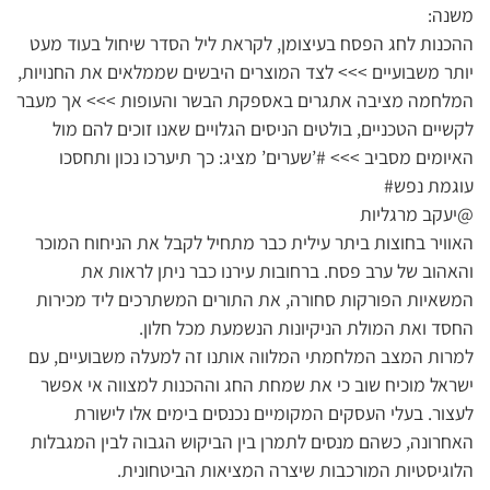
משנה:
ההכנות לחג הפסח בעיצומן, לקראת ליל הסדר שיחול בעוד מעט
יותר משבועיים >>> לצד המוצרים היבשים שממלאים את החנויות,
המלחמה מציבה אתגרים באספקת הבשר והעופות >>> אך מעבר
לקשיים הטכניים, בולטים הניסים הגלויים שאנו זוכים להם מול
האיומים מסביב >>> #’שערים’ מציג: כך תיערכו נכון ותחסכו
עוגמת נפש#
@יעקב מרגליות
האוויר בחוצות ביתר עילית כבר מתחיל לקבל את הניחוח המוכר
והאהוב של ערב פסח. ברחובות עירנו כבר ניתן לראות את
המשאיות הפורקות סחורה, את התורים המשתרכים ליד מכירות
החסד ואת המולת הניקיונות הנשמעת מכל חלון.
למרות המצב המלחמתי המלווה אותנו זה למעלה משבועיים, עם
ישראל מוכיח שוב כי את שמחת החג וההכנות למצווה אי אפשר
לעצור. בעלי העסקים המקומיים נכנסים בימים אלו לישורת
האחרונה, כשהם מנסים לתמרן בין הביקוש הגבוה לבין המגבלות
הלוגיסטיות המורכבות שיצרה המציאות הביטחונית.