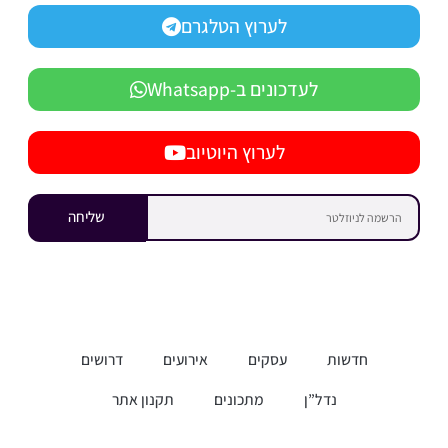
לערוץ הטלגרם
לעדכונים ב-Whatsapp
לערוץ היוטיוב
שליחה
חדשות
עסקים
אירועים
דרושים
נדל”ן
מתכונים
תקנון אתר