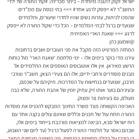
ישראל זקוק להגנה מיוחדת – ביתר מכריזה: #קול התורה של ילדי
התשב”ר לא ייפסק לרגע אחד# >>> בתי כנסת עם ממ”דים
שהפכו לכיתות, עזרות נשים שהיו לחדרי שיעורים, ותלמידים
שצועדים ברגל לבתי המלמדים – הכל כדי שקול התורה לא ייפסק
לרגע >>> שאגת הארי האמיתית
@שמעון כהן
המחזה המרטיט הזה מקבל את פני העוברים ושבים ברחובות
עירנו מדי בוקר בימים אלו – ימי מלחמת ‘שאגת הארי’ מול כוחות
הרשע מאיראן. אין אלו אוטובוסים האוספים את התלמידים אל
מבנים מסודרים ורחבי ידיים; אלו הם צעירי הצאן, תשב”ר וצורבי
מרבנן, שצועדים בנחישות על המדרכות. תיקיהם על שכמם,
ובעיניהם בוער אותו זיק עתיק יומין של אהבת התורה, שלא כבה
מעולם, גם בעיתות צר ומצוק.
האכיפה הקשוחה מצד משרד החינוך המבקש להכניס את מוסדות
התורה תחת עול של תכנים וכללים שאינם עולים בקנה אחד עם
רוח ישראל סבא, הביאה למציאות מורכבת בייחוד בימים אלו,
שבהם נאסר על תלמודי התורה לפעול כרגיל (עד ליום שני השבוע,
בו הוכרז על הקלה מסוימת בהנחיות. מה השתנה מבחינת המצב