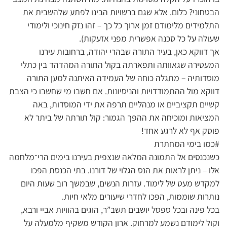
הבטחוני? כלום. אלא שגם ברשויות הבינו לפתע שלהשבית את
התלמידים מלימודם זמן ארוך כל כך – זהו נזק חינוכי ולימודי
שעולה על כל סכנה אפשרית מפני אזעקות).
אך דווקא כאן, בעיר התורה שבהרי יהודה, ברחובות עירנו
המעטירה שגאוותה ותפארתה בקול התורה המהדהד בין כתלי
מוסדותיה – מתגלה כוחה של העמידה האיתנה למען התורה
דווקא מול ההתמודדויות והניסיונות. אם חשבו מי שחשבו כי הצבת
קשיים תקציביים או מנהליים תרפה את ידי המוסדות, באה
המציאות ומוכיחה את ההפך הגמור: קול תורתה של ביתר לא
פוסק אף לא לרגע אחד!
#כמו בימי המחתרת
כשנכנסים אל התמונה המלאה שנצפית בעירנו בימים הרי־מלחמה
אלו – ניתן לראות את הנס הגלוי של דורנו. בתי הכנסת הפכו
למקדש מעט של לימוד. עזרות הנשים, שבמשך רוב שעות היום
נותרות שוממות, הפכו לחדרי שיעורים מלאי חיות.
בכל פינה ובכל ספסל יושבים תשב”ר, הוגים בהוויות אביי ורבא,
וקול לימודם נשמע למרחוק. ארון הקודש משקיף מלמעלה על