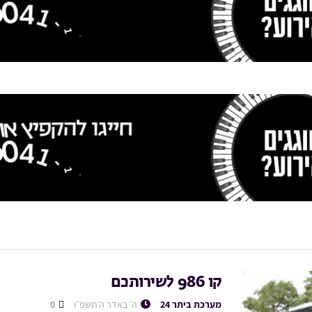
קו 986 לשירותכם
מערכת ביתר 24
ה׳ באדר ה׳תשפ״ו
0