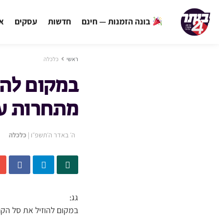
בונה הזמנות — חינם
חדשות
עסקים
אי
ראשי
כלכלה
במקום להו
מתחרות על
ה׳ באדר ה׳תשפ״ו
|
כלכלה
גג:
במקום להוזיל את סל הקנ