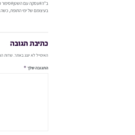
ב"ה#עסקה עם השטן#סיפור מט
בעיצומם של ימי התופת, כשהא
כתיבת תגובה
האימייל לא יוצג באתר.
שדות הח
*
התגובה שלך