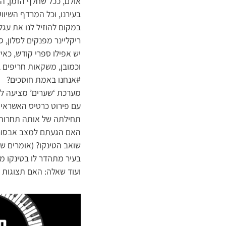
אולם, ככל שחלף הזמן, ה
בעירנו, וכל המרדף השיוו
במקום להוזיל לנו את עג
ריקליינר מפנקים לסלון, ס
יש אפילו ספרי קודש, כאי
וכמובן, משקאות חריפים ב
#אנחנו באמת חוסכים?
מערכת ‘שערים’ מציעה לכ
עם פירוט כרטיס האשראי 
תחילתה של אותה תחרות 
האם הגעתם למצב אבסורד
שואב הטינקו? (אומרים שמ
בעיר מתהדר לו בטינקו מ
ועוד שאלה: האם תצוגות