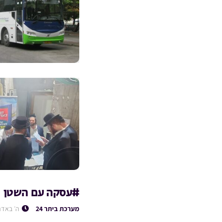
#עסקה עם השטן
מערכת ביתר 24
ה׳ באדר