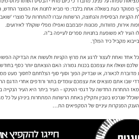
מציאות טפחה על פנינו. מתברר כי כיום מחירי הבסיס השתוו פלוס-מינ
קי ממוקד כעת בשאלה אחת בלבד: מי מביא לחנות את המוצר החדש, היו
לת הקניות הבסיסית והנחוצה, הרשתות עברו להתחרות על מוצרי ‘שואב 
פות אירוח, מזוודות, מכונות ימבמבם ואפילו מפלי שוקולד לאירועים.
לו העיר לא משופעת בחנויות ספרים לעייפה ב”ה.
ייבוא מקביל כיד המלך.
ל אחד ואחת לעצור לרגע את מרוץ הקניות ולעשות את הבדיקה הפשוט
שלכם ושאלו את עצמכם בכנות גמורה: האם הוצאתם יותר כסף בחודשי
מדוברת לכאורה, או שבדיוק הפוך וסוף סוף הצלחתם לחסוך מעט ממ
י שבו אתם מוצאים את עצמכם עומדים בתור ורודפים אחרי הדגם הח
אז התחרות החדשה על דגמי הטינקו – העיר ביתר היא העיר הנקייה ביו
שוכלל שנרכש בטבין ותקילין באחת הרשתות המתחרות ביניהן על כל מ
 הענק המנקרות עיניים של המקפיאים הת…