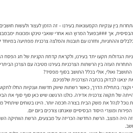
רות בין ענקיות הקמעונאות בעירנו – זה הזמן לעצור ולעשות חושבים:
הבסיסית, אך ###בפועל המרוץ הוא אחרי שואבי טינקו ומכונות ימבמבם
לים וההתניות, וחזרנו עם תובנות והמלצה צרכנית מפתיעה במיוחד 
ות הגדולות תקעו יתד בעירנו, ולקראת קדחת הקניות של חג הפסח ה
 התחרות העזה בין הרשתות הצרכניות בעירנו מטיבה עם הצרכן הביתרי,
התושב? ואולי, אולי בכלל התושב בסוף מפסיד?
 יצאנו לבדוק בכתבה הצרכנית שלפניכם.
וקצר: בתחילת הדרך, כאשר רשתות שיווק חדשות וענקיות החלו לתקוע י
ייתה של תקווה צרכנית אדירה. כולנו הרגשנו שיש כאן סוף סוף את הב
עת נוכל לנהל את משק הבית בצורה חכמה יותר. היינו בטוחים שיתחיל 
פירות ומוצרי היסוד הבסיסיים שאנחנו צורכים ביום יום.
 זה היה המצב. הרשת החדשה הכריזה על מבצעים, הרשת הוותיקה השוו
שב.