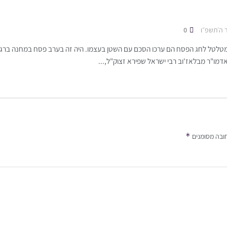
 ה׳תשפ״ו
0
לטל לחג הפסח הם ערכו הסכם עם השטן בעצמו. היה זה בערב פסח במחנה ברגן-
דמו"ר מבלאז'וב רבי ישראל שפירא זצוק"ל,...
*
ובה מסומנים