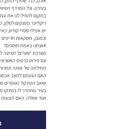
אולם, ככל שחלף הזמן, ה
בעירנו, וכל המרדף השיוו
במקום להוזיל לנו את עג
ריקליינר מפנקים לסלון, ס
יש אפילו ספרי קודש, כאי
וכמובן, משקאות חריפים ב
#אנחנו באמת חוסכים?
מערכת ‘שערים’ מציעה לכ
עם פירוט כרטיס האשראי 
תחילתה של אותה תחרות 
האם הגעתם למצב אבסורד
שואב הטינקו? (אומרים שמ
בעיר מתהדר לו בטינקו מ
ועוד שאלה: האם תצוגות