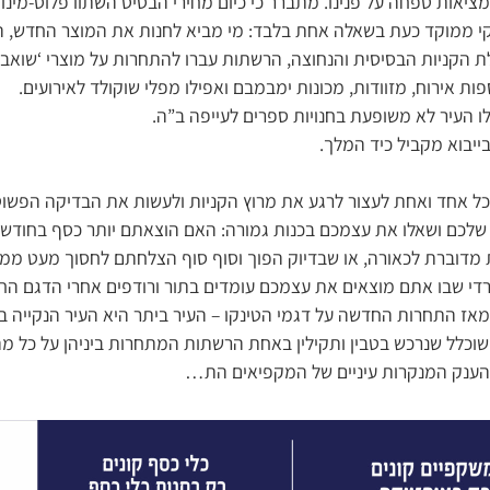
מציאות טפחה על פנינו. מתברר כי כיום מחירי הבסיס השתוו פלוס-מינ
קי ממוקד כעת בשאלה אחת בלבד: מי מביא לחנות את המוצר החדש, היו
לת הקניות הבסיסית והנחוצה, הרשתות עברו להתחרות על מוצרי ‘שואב 
פות אירוח, מזוודות, מכונות ימבמבם ואפילו מפלי שוקולד לאירועים.
לו העיר לא משופעת בחנויות ספרים לעייפה ב”ה.
ייבוא מקביל כיד המלך.
ל אחד ואחת לעצור לרגע את מרוץ הקניות ולעשות את הבדיקה הפשוט
שלכם ושאלו את עצמכם בכנות גמורה: האם הוצאתם יותר כסף בחודשי
מדוברת לכאורה, או שבדיוק הפוך וסוף סוף הצלחתם לחסוך מעט ממ
י שבו אתם מוצאים את עצמכם עומדים בתור ורודפים אחרי הדגם הח
אז התחרות החדשה על דגמי הטינקו – העיר ביתר היא העיר הנקייה ביו
שוכלל שנרכש בטבין ותקילין באחת הרשתות המתחרות ביניהן על כל מ
 הענק המנקרות עיניים של המקפיאים הת…