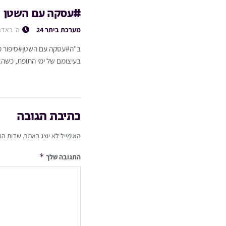
#עסקה עם השטן
מערכת ביתר 24
ה׳ באדר
ב"ה#עסקה עם השטן#סיפור מט
בעיצומם של ימי התופת, כשהא
כתיבת תגובה
האימייל לא יוצג באתר.
שדות הח
*
התגובה שלך