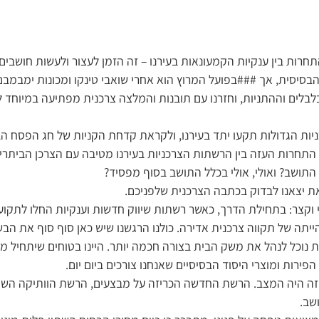
רות בין ענקיות הקמעונאות בעירנו – זה הזמן לעצור ולעשות חושבים:
הבסיסית, אך ###בפועל המרוץ הוא אחרי שואבי טינקו ומכונות ימבמבם
לים וההתניות, וחזרנו עם תובנות והמלצה צרכנית מפתיעה במיוחד 
ות הגדולות תקעו יתד בעירנו, ולקראת קדחת הקניות של חג הפסח ה
 התחרות העזה בין הרשתות הצרכניות בעירנו מטיבה עם הצרכן הביתרי,
התושב? ואולי, אולי בכלל התושב בסוף מפסיד?
 יצאנו לבדוק בכתבה הצרכנית שלפניכם.
וקצר: בתחילת הדרך, כאשר רשתות שיווק חדשות וענקיות החלו לתקוע י
ייתה של תקווה צרכנית אדירה. כולנו הרגשנו שיש כאן סוף סוף את הב
עת נוכל לנהל את משק הבית בצורה חכמה יותר. היינו בטוחים שיתחיל 
פירות ומוצרי היסוד הבסיסיים שאנחנו צורכים ביום יום.
 זה היה המצב. הרשת החדשה הכריזה על מבצעים, הרשת הוותיקה השוו
שב.