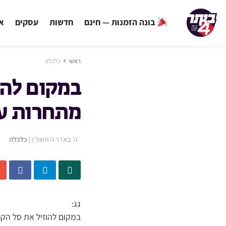
בונה הזמנות — חינם
חדשות
עסקים
אי
ראשי
כלכלה
במקום להו
מתחרות על
ה׳ באדר ה׳תשפ״ו
|
כלכלה
גג:
במקום להוזיל את סל הקנ