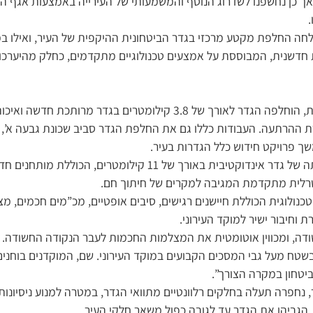
, אך כן נחשפנו לשדרוג הנוסף והמשמעותי של העירייה באמצעות אגף ה
חה החלפת מקטע מרכזי בגדר הביטחונית ההיקפית של העיר, ואילו במ
חדשנית, המבוססת על אמצעים טכנולוגיים מתקדמים, כחלק מהיערכות
בשלב הראשון של העבודות, הוחלפה הגדר לאורך של 3.8 קילומטרים בגדר מ
 ההרתעה. העבודות כללו גם את החלפת הגדר סביב שכונת גבעה א’, ו
שך פרויקט חידוש כלל הגדרות בעיר.
בשלב השני, החלה הקמתה של גדר אינדוקטיבית באורך של 11 קילומטרים
טרלית מתקדמת המגיבה למקרים של חיתוך חם.
נולוגית הכוללת חיישנים רגישים, סיבים אופטיים, מכ”מים חכמים, מ
 וחיבור ישיר למוקד העירוני.
דה, ומכווין אוטומטית את המצלמות החכמות לעבר הנקודה החשודה
טח מעל גבי המסכים הקבועים במוקד העירוני. שם, המוקדנים בוחני
יטחון במקרה הצורך”.
 נחפרה תעלה בחלקים רלוונטיים מתוואי הגדר, במטרה למנוע ניסיונות
, הגביהו את הגדר עד לגובה כפול משאר חלקי העיר.