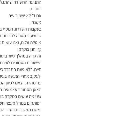
התנועה החשודה שהתגלתה 
כותרת:
אם ד’ לא ישמור עיר
משנה:
בעקבות השדרוג הנוסף במע
שבוצעו במטרה להרבות בה
מוטלת עלינו, ואנו עושי
@יוחנן צוקרמן
זה קרה במהלך סיור ביטח
היישובים הסמוכים לעירנ
חיים. “לא פעם התברר כי
ולעקוב אחרי הנעשה בעיר”
עד מהרה, יצאנו לכיוון ה
הצאן הסתובב עצמאית תו
###מה עושים במקרה בו 
“פותחים בנוהל מעצר חשוד
ומשם ממשיכים בסדר הפע