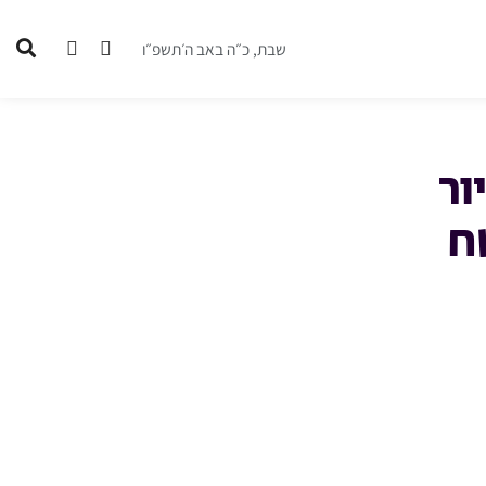
שבת, כ״ה באב ה׳תשפ״ו
ור
ח