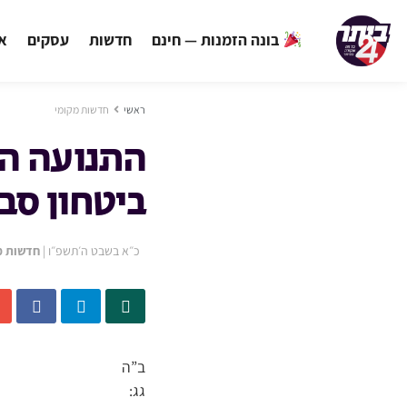
בונה הזמנות — חינם
חדשות
עסקים
אי
ראשי
חדשות מקומי
התנועה ה
ביטחון סב
כ״א בשבט ה׳תשפ״ו
|
חדשות מ
ב”ה
גג: