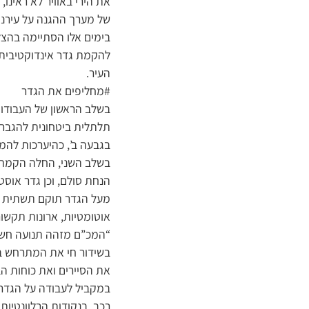
את הירי באוויר לא ראינו
של מערך ההגנה על עירנו.
בימים אלו הסתיימה בהצל
להקמת גדר אינדוקטיבית 
העיר.
#מחליפים את הגדר
תלתלית ביטחונית להגברת
בגבעה ב’, כהיערכות להמ
הנחת סולם, וכן גדר אוס
מעל הגדר תוקם תשתית טכ
אוטומטיות, ארונות תקשורת
“המכ”ם מזהה תנועה חשו
בשידור חי את המתרחש בש
את הסיירים ואת כוחות הב
במקביל לעבודה על הגדר,
רכב. בנקודות הרלוונטיות