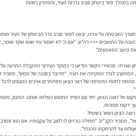
במהלך סיור ביטחון סביב גדרות העיר, והפתרון בשטח
רך האבטחה על עירנו, יצאנו לסיור סביב גדר הביטחון של העיר ושמע
גנה על התושבים >>> רה”ע: “אם ה’ לא ישמור עיר שווא שקד שומר,
ם את מיטב המאמצים”
ון שגרתי. מכשירי הקשר הודיעו כי במוקד העירוני התקבלה התרעה על
ו, המתקרב לגדר המקיפה את העיר. “מדובר בסכנה של ממש”, מסביר ק
 מתחת לחזות התמימה של רועי הצאן מסתתרים אויבים המנסים לרגל אח
.
מיקום של רועה הצאן, יחד עם הסייר החמוש המלווה אותנו. הפעם, פספס
ך דקות ספורות.
רועה הצאן נשאר בשטח?
”, מסביר הקב”ט. “תחילה כורזים לו לסוב על עקבותיו. אם הוא מסרב, פ
ולות עד להרחקתו מהגדר”.