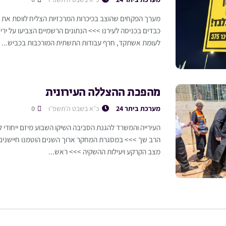
מערך הפקחים שהוצב בכיכרות המרכזיות הצליח לווסת את ה
כבדים בכניסה לעירנו >>> הנתונים הרשמיים הצביעו על יר
לעומת אשתקד, חרף עבודות התשתית המורכבות בכביש...
מהפכת ההצללה העירונית
מערכת ביתר 24
כ״א בשבט ה׳תשפ״ו
0
העירייה והמשרד להגנת הסביבה השיקו השבוע מיזם ייחודי 
הרב שך >>> במסגרת המחקר ארוך השנים הוטמנו חיישני
מצב הקרקע ויעילות ההשקיה >>> ראש...