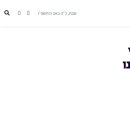
שבת, כ״ה באב ה׳תשפ״ו
ו