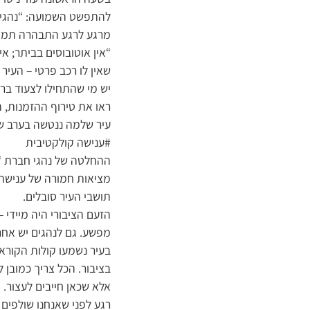
להתפשט השמועה: “נהגי ‘
מרגע לרגע התבהרה תמונת
“אין אוטובוסים בביתר; אי
שאין לו רכב פרטי – העיר 
יש מי שהתחילו לצעוד ברגל
ראו את טירוף ההזמנות, ה
עיר שלמה ננטשה בערב ש
#ענישה קולקטיבית
ההחלטה של נהגי חברת ‘ק
מציאות חמורה של ענישה ק
תושבי העיר סובלים.
הזעם הציבורי היה מיידי
מפשע. גם לנהגים יש אחרי
בעיר נשמעו קולות הקורא
בציבור. הכל צריך כמובן ל
אלא שכאן חייבים לעצור.
רגע לפני שאנחנו שולפים 