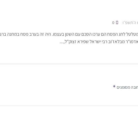
 ה׳תשפ״ו
0
לטל לחג הפסח הם ערכו הסכם עם השטן בעצמו. היה זה בערב פסח במחנה ברגן-
דמו"ר מבלאז'וב רבי ישראל שפירא זצוק"ל,...
*
ובה מסומנים