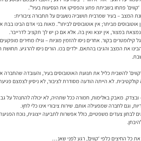
קווים’ פתחו בשביתת פתע והפסיקו את הנסיעות בעיר”.
 המצב – בעיר שמרבית תושביה נשענים על תחבורה ציבורית:
ן אוטובוסים מביתר; אין אוטובוסים לביתר”. מאות בני אדם הבינו בבת 
נמצאת במצור, אין יוצא ואין בה. אלא אם כן יש לך תקציב לדרייבר.
 קילומטרים בקור. אחרים ניסו להזמין מוניות – וגילו מחירים מופקעים 
בינו את המצב והגיבו בהתאם. ילדים בכו. הורים ניסו להרגיע. תחושת
בת.
ווים’ להשבית כליל את תנועת האוטובוסים בעיר, והעובדה שהחברה א
ולקטיבית. לא הייתה הודעה מסודרת לציבור, לא ניסיון לצמצם פגיעה, 
 – ובצדק. מאבק באלימות, חמורה ככל שתהיה, לא יכולה להתנהל על גב
ות, וגם לחברה שמפעילה אותם. שירות ציבורי אינו כלי לחץ.
ים לבחון צעדים משפטיים, כולל אפשרות לתביעה ייצוגית, נוכח הפגיע
היבחן.
את כל החיצים כלפי ‘קווים’, רגע לפני שאנ…