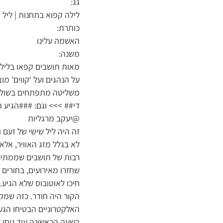
גג:
לילה קפוא בתחנות | ליל
כותרת:
האשמה עלינו
משנה:
מאות תושבים קפאו בליל 
על הנהגים ועל ‘קווים’ מ
משליטה מתפתחים בשולי 
די## >>> וגם: ###הגיע 
@יעקב מרגליות
זה היה ליל שישי של זעם ו
לא בגלל מזג האוויר, אל
רבות של תושבים שממתינים
שחזרו מאירועים, בחורים
חיכו לאוטובוס שלא הגיע.
הקור היה חודר. כזה שמק
האלקטרוניים הבטיחו הגעה
בשעה הראשונה עוד ניסו ל