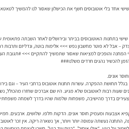
 שישי אחד בלי אוטובוסים חשף את הכישלון שאסור לנו להמשיך לטאטא
שישי בתחנות האוטובוסים בביתר ובירושלים לאחר השבתה פתאומית ש
וצדק – אבל לא פוטר מחשבון נפש >>> אלימות בוטה, ונדליזם ותרבות ר
המחנה והופכים למציאות שאסור שתמשיך להתקיים >>> #תגובת העירי
הזמן להכשיר נהגים חרדים משלנו###
חוסר אונים.
א בגלל תחושת ההפקרה. עשרות תחנות אוטובוס ברחבי העיר – וגם ביר
 שעות רבות לאוטובוס שלא מגיע. היו שם אברכים שחזרו מהכולל, נשים
 צעירים בדרך מהישיבה, משפחות שלמות שהיו בדרך לשמחה משפחתית ו
פיא אצבעות ומעמיק חוסר אונים. הדקות חלפו. שלושים. ארבעים. חמי
, התחנה נעשתה עמוסה יותר ויותר, אך נשארה ריקה. אין זכר לאוטובו
שמור על רוגע. “אולי איחור”. “בטח עוד רגע”, חשבו לעצמם הנוסעים 