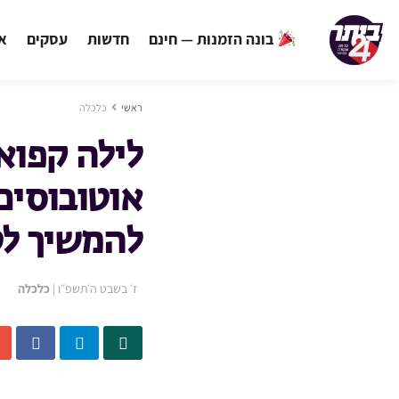
בונה הזמנות — חינם
חדשות
עסקים
אי
ראשי
כלכלה
לילה קפוא 
אוטובוסים
להמשיך ל
ז׳ בשבט ה׳תשפ״ו
|
כלכלה