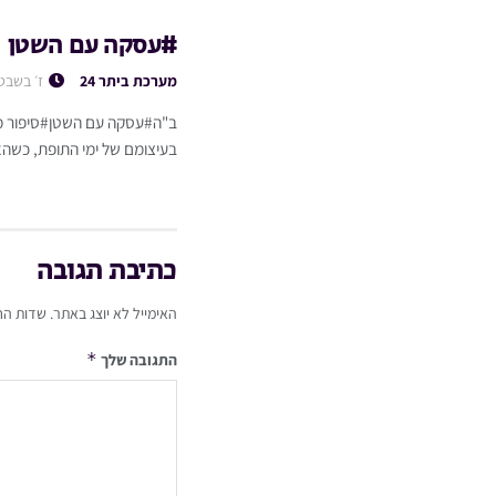
#עסקה עם השטן
מערכת ביתר 24
ז׳ בשבט
ב"ה#עסקה עם השטן#סיפור מט
בעיצומם של ימי התופת, כשהא
כתיבת תגובה
האימייל לא יוצג באתר.
שדות הח
*
התגובה שלך