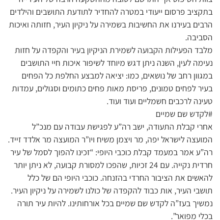
בתקציב פרסום ייעודי במטרה להחדיר לתודעת התושבים והילדים
הרבים בעירנו את החשיבות בשמירה על ניקיון העיר, חזותה ואיכות
הסביבה.
מלבד הפעילות הקבועה לשמירת הניקיון בעיר והקפדה על חזות
נעימה לעין, השנה ניתן דגש מיוחד לשיפור איכות חיי התושבים
במגוון רחב של נושאים, כמו: יציאה למבצע החלפת כל הפחים
בעיר לפחים טמונים, פריסת מאות פחים כתומים וסגולים, עמדות
טעינה לרכבים חשמליים ועוד ועוד.
#לקדש שם שמיים
אחרי קבלת התעודה, ישב רה”ע לפגישת עבודה עם מנכ”ל
המועצה לישראל יפה, מר ויצמן משיח ויו”ר המועצה מר אלדד זייד.
רה”ע אמר במעמד קבלת כוכבי היופי: “זכינו להפוך לסמל של עיר
חרדית נקייה. עם 24 זכיות, שהפכו למסורת קבועה, לא ניתן יותר
להאשים את הציבור החרדי בהזנחה. כוכבי היופי הם של כלל
תושבי העיר, אות כבוד להקפדה של כולנו לשמירה על ניקיון העיר.
נמשיך בעז”ה לקדש שם שמיים בכל אורחותינו. להיות עיר תורה
בכלי מפואר”.