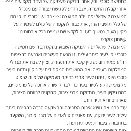
בחמישה כוכבי יופי, אחרי בדיקה מעמיקה של ועדה מקצועית >>>
אחרי קבלת התעודה, ישב רה”ע לפגישת עבודה עם מנכ”ל
המועצה לישראל יפה ויו”ר המועצה >>> רה”ע: “כוכבי היופי הם
של כלל תושבי העיר, אות כבוד להקפדה של כולנו לשמירה על
ניקיון העיר. נמשיך בעז”ה לקדש שם שמיים בכל אורחותינו”
@יוחנן צוקרמן
המועצה לישראל יפה העניקה השבוע בטקס רב רושם חמישה
כוכבי יופי לעיר ביתר עילית, זו הפעם העשרים וארבעה ברציפות.
רה”ע מאיר רובינשטיין קיבל את התעודה, וציין לשבח את מנהלי
המחלקות בעירייה ואת התושבים המקפידים על ניקיון וחזות העיר.
כוכבי היופי, ניתנו לעיר אחרי בדיקה מעמיקה של צוות שיפוט
מקצועי שהגיע לסיור בעיר כדי לבדוק שורה ארוכה של פרמטרים,
בהם ניקיון העיר, תחזוקת מבני ציבור, מתקנים לרווחת הציבור,
פארקים וריאות ירוקות.
עוד בחנו את נושא איכות הסביבה וההשקעה הרבה בהפיכת ביתר
עילית לעיר ירוקה, עם פאנלים סולאריים על מבני ציבור, השקעה
בתחבורה ציבורית איכותית ועוד.
צוות השיפוט אף התרשם לטובה מההשקעה הרבה של העירייה