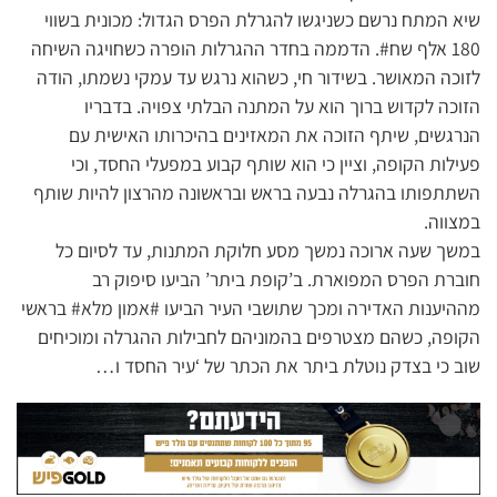
שיא המתח נרשם כשניגשו להגרלת הפרס הגדול: מכונית בשווי
180 אלף שח#. הדממה בחדר ההגרלות הופרה כשחויגה השיחה
לזוכה המאושר. בשידור חי, כשהוא נרגש עד עמקי נשמתו, הודה
הזוכה לקדוש ברוך הוא על המתנה הבלתי צפויה. בדבריו
הנרגשים, שיתף הזוכה את המאזינים בהיכרותו האישית עם
פעילות הקופה, וציין כי הוא שותף קבוע במפעלי החסד, וכי
השתתפותו בהגרלה נבעה בראש ובראשונה מהרצון להיות שותף
במצווה.
במשך שעה ארוכה נמשך מסע חלוקת המתנות, עד לסיום כל
חוברת הפרס המפוארת. ב’קופת ביתר’ הביעו סיפוק רב
מההיענות האדירה ומכך שתושבי העיר הביעו #אמון מלא# בראשי
הקופה, כשהם מצטרפים בהמוניהם לחבילות ההגרלה ומוכיחים
שוב כי בצדק נוטלת ביתר את הכתר של ‘עיר החסד ו…