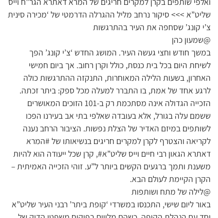
ואלפי שותפים בקרן למקרים חריגים של המרא דאתרא הגר”ח וייס
שליט”א >>> סיקור נרחב מליל ההגרלה הדרמטי של ‘מכירה סינית
צ’י קונג’ שסחפה את העיר בהתרגשות
@שמעון כהן
במשך חודש וחצי געשה העיר. המושג החדש ‘צ’י קונג’ הפך
לשיחת היום בכל בית כנסת, כולל וקרן רחוב. אך ביום חמישי
האחרון, בשעות הלילה המאוחרות, התנקזה ההתרגשות כולה
לרגע אחד של אמת, בו התברר למעלה מכל ספק: ביתר זכתה.
הזכייה הגדולה אינה מסתכמת רק ב-101 הזוכים המאושרים
ששמם עלה בגורל, אלא בעובדה שאלפי בתי אב בעירנו הפכו
לשותפים במיזם האדיר של הצלת נפשות. הציבור הרחב נענה
לקריאה והצטרף לקרן למקרים חריגים בנשיאותו של #המרא
דאתרא הגאון רבי חיים וייס שליט”א#, קרן שכל ייעודה הוא להיות
משענת ותמך ברגעים הקשים ביותר ל”ע. זוהי הזכייה האמיתית –
הקרן הקיימת לעולם הבא.
@לילה של מתח ושותפות
באור ליום שישי, התכנסו במשרדי ‘קופת ביתר’ רבני העיר שליט”א
יחד עם הנהלת הקופה, כשהם מלווים בפיקוח משפטי הדוק של