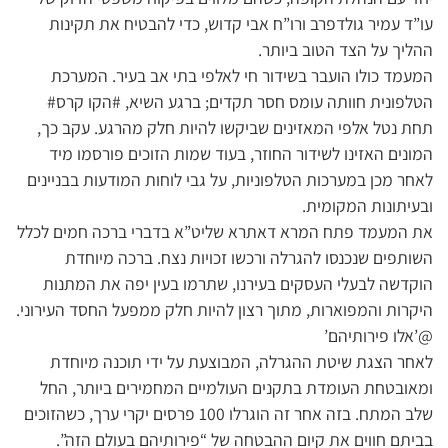
עו”ד עמיר גולדפרב ורו”ח אבי קדוש, כדי להבטיח את תקינות
ההליך על הצד הטוב ביותר.
המעמד כולו הועבר בשידור חי לאלפי בתי אב בעיר. המערכת
הטלפונית חוותה עומס חסר תקדים; ברגע השיא, #הקו קרס#
תחת נטל אלפי המאזינים שביקשו להיות חלק מהרגע. עקב כך,
המונים האזינו לשידור החוזר, בעוד שמות הזוכים פורסמו מיד
לאחר מכן במערכות הטלפוניות, על גבי לוחות המודעות בבניינים
ובעיתונות המקומית.
את המעמד פתח המרא דאתרא שליט”א בדברי ברכה חמים לכלל
השותפים שנכנסו להגרלה ורכשו זכויות נצח. ברכה מיוחדת
הוקדשה לבעלי העסקים בעירנו, שתרמו בעין יפה את המתנות
היקרות והמפוארות, מתוך רצון להיות חלק ממפעל החסד העירוני.
@’אלו פירותיהם’
לאחר הצגת שיטת ההגרלה, המבוצעת על ידי תוכנה מיוחדת
ומאובטחת העומדת בתקנים העולמיים המחמירים ביותר, החל
שלב המתח. בזה אחר זה הוגרלו 100 פרסים יקרי ערך, כשהזוכים
בביתם חווים את קיום ההבטחה של “פירותיהם בעולם הזה”.