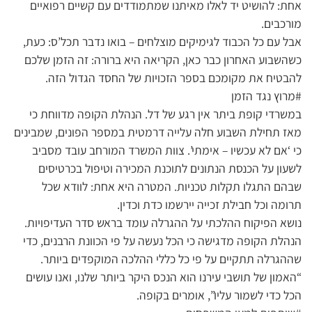
אחת: להושיט יד לאלו מאיתנו שמתמודדים עם קשיים רפואיים
מורכבים.
אבל עם כל הכבוד לגימיקים מוצלחים – בואו נדבר תכל’ס: כעת,
כשהשבוע האחרון כבר כאן, הקריאה היא ברורה: זה הזמן שלכם
להבטיח את מקומכם בספר הזכויות של החסד הגדול הזה.
#מרוץ נגד הזמן
במשרדי קופת ביתר אין רגע של דל. הנהלת הקופה מדווחת כי
מאז תחילת השבוע חלה עלייה דרמטית במספר הפונים, שמבינים
כי ‘אם לא עכשיו – אימתי’. צוות המשרד המורחב עובד מסביב
לשעון על הכנסת הנתונים לתוכנת המכירה וטיפול בכרטיסים
שבהם התגלו תקלות טכניות. המטרה היא אחת: לוודא שכל
תרומה וכל חבילת זכייה יירשמו כדת וכדין.
נושא הפיקוח ההלכתי על ההגרלה עומד בראש סדר העדיפויות.
הנהלת הקופה מדגישה כי הכל נעשה על פי הכוונת הרבנים, כדי
שההגרלה תתקיים על פי כל כללי ההלכה המוקפדים ביותר.
“האמון של תושבי עירנו הוא הנכס היקר ביותר שלנו, ואנו עושים
הכל כדי לשמור עליו”, אומרים בקופה.