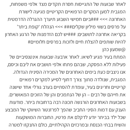
לאחר שבועות של התגייסות חסרת תקדים מצד אלפי משפחות,
המגבית למען המקרים הרפואיים הקריטיים מגיעה לישורת
האחרונה >>> ###ביום חמישי השבוע תיערך ההגרלה הדרמטית
על פרסים בשווי מיליון שקלים### >>> הנהלת ‘קופת ביתר’
בקריאה אחרונה לתושבים: ###יש לכם הזדמנות של הרגע האחרון
להיות שותפים להצלת חיים ולזכות בפרסים חלומיים#
@שמעון כהן
המתח בעיר מגיע לשיאו. לאחר ארבעה שבועות אינטנסיביים של
פעילות ללא הפסקה, שבהם פתחו אלפי תושבים את ליבם וכיסם,
אנו ניצבים כעת בימים האחרונים של המכירה הסינית הגדולה.
המגבית, שנולדה מתוך צורך דחוף לסייע למקרים רפואיים
קריטיים וחריגים בעיר, עומדת להסתיים בערב גורלי אחד שישנה
את חייהם של רבים – הן של הנתמכים והן של הזוכים המאושרים.
בשבועות האחרונים הורגשה תכונה רבה ברחובות ביתר. מודעות
הענק עם דמות הסיני החביב שהפך לפרזנטור השיווקי של המבצע
שכל ילד בביתר יודע לדקלם את פרטיו, החוברות המושקעות
והשיח בבתי הכנסת ובמרכזים הקהילתיים, כולם התנקזו למטרה