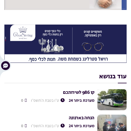
עוד בנושא
קו 986 לשירותכם
מערכת ביתר 24
ט״ו בטבת ה׳תשפ״ו
0
הנחה בארנונה
מערכת ביתר 24
ט״ו בטבת ה׳תשפ״ו
0