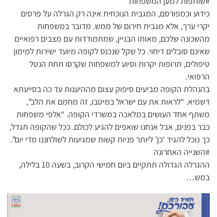
#שותפות למען המשפחות
כידוע וכמפורסם, המגבית הנוכחית אינה רק הגרלה על פרסים
יקרי ערך, אלא מגבית חירום של ממש. מדובר במשפחות
מהשכונה שלכם, מאותו הבניין, שמתמודדות עם מצבים רפואיים
שאינם סובלים דיחוי. כל שקל שנכנס לקופה מיועד ישירות למימון
טיפולים, תרופות יקרות וסיוע למשפחות שקרסו תחת הנטל
הרפואי.
בהנהלת הקופה מביעים סיפוק עצום מההיענות עד כה בסייעתא
דשמיא. “לראות את עם ישראל במיטבו, זה מחמם את הלב”,
משתף אחד העושים במלאכה במשרדי הקופה. “אלפי משפחות
כבר בפנים, אבל אנחנו שואפים להגיע לכולם. ככל שהקופה תגדל,
כך נוכל להגיד ‘כן’ ליותר פניות קשות שמגיעות לשולחננו מדי יום”.
#השנייה האחרונה
ההגרלה הגדולה תתקיים ביום חמישי הקרוב, בשעה 10 בלילה,
במש…