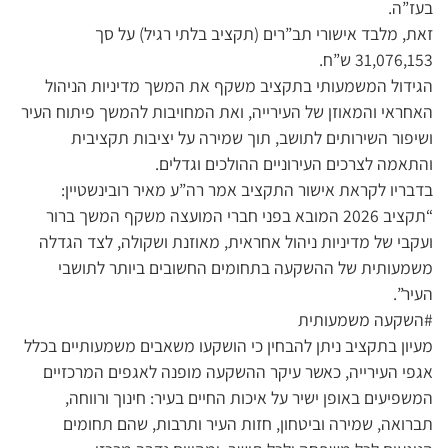
בעז”ה.
זאת, מלבד אישורי תב”רים (תקציב בלתי רגיל) על סך
31,076,153 ש”ח.
הגידול המשמעותי בתקציב משקף את המשך מדיניות הניהול
האחראי והמאוזן של העירייה, ואת המחויבות להמשך פיתוח העיר
ושיפור השירותים לתושב, תוך שמירה על יציבות תקציבית
והתאמה לצרכים העירוניים ההולכים וגדלים.
בדבריו לקראת אישור התקציב אמר רה”ע מאיר רובינשטיין:
“תקציב 2026 המובא בפני חברי המועצה משקף המשך ברור
ועקבי של מדיניות ניהול אחראית, מאוזנת ושקולה, לצד הגדלה
משמעותית של ההשקעה בתחומים החשובים ביותר לתושבי
העיר”.
#השקעה משמעותית
מעיון בתקציב ניתן להבחין כי הושקעו משאבים משמעותיים בכלל
אגפי העירייה, כאשר עיקר ההשקעה מופנה לאגפים המרכזיים
המשפיעים באופן ישיר על איכות החיים בעיר: חינוך ורווחה,
תברואה, שמירה וביטחון, חזות העיר ותרבות, שהם תחומים