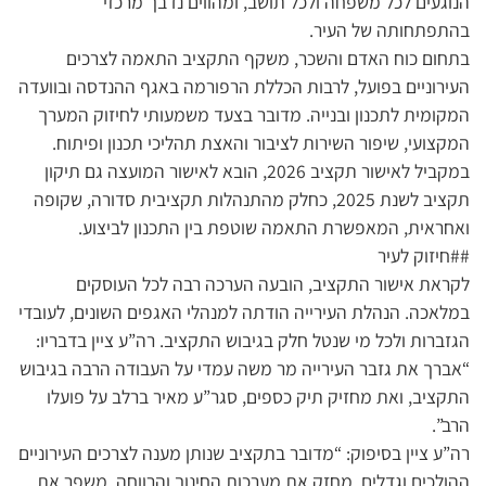
הנוגעים לכל משפחה ולכל תושב, ומהווים נדבך מרכזי
בהתפתחותה של העיר.
בתחום כוח האדם והשכר, משקף התקציב התאמה לצרכים
העירוניים בפועל, לרבות הכללת הרפורמה באגף ההנדסה ובוועדה
המקומית לתכנון ובנייה. מדובר בצעד משמעותי לחיזוק המערך
המקצועי, שיפור השירות לציבור והאצת תהליכי תכנון ופיתוח.
במקביל לאישור תקציב 2026, הובא לאישור המועצה גם תיקון
תקציב לשנת 2025, כחלק מהתנהלות תקציבית סדורה, שקופה
ואחראית, המאפשרת התאמה שוטפת בין התכנון לביצוע.
##חיזוק לעיר
לקראת אישור התקציב, הובעה הערכה רבה לכל העוסקים
במלאכה. הנהלת העירייה הודתה למנהלי האגפים השונים, לעובדי
הגזברות ולכל מי שנטל חלק בגיבוש התקציב. רה”ע ציין בדבריו:
“אברך את גזבר העירייה מר משה עמדי על העבודה הרבה בגיבוש
התקציב, ואת מחזיק תיק כספים, סגר”ע מאיר ברלב על פועלו
הרב”.
רה”ע ציין בסיפוק: “מדובר בתקציב שנותן מענה לצרכים העירוניים
ההולכים וגדלים, מחזק את מערכות החינוך והרווחה, משפר את