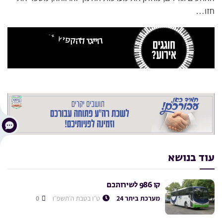
חזו…
עוד בנושא
קו 986 לשירותכם
מערכת ביתר 24
ט״ו בטבת ה׳תשפ״ו
0