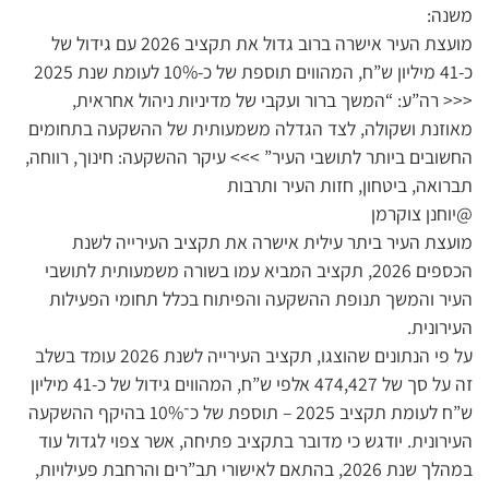
משנה:
מועצת העיר אישרה ברוב גדול את תקציב 2026 עם גידול של
כ-41 מיליון ש”ח, המהווים תוספת של כ-10% לעומת שנת 2025
<<< רה”ע: “המשך ברור ועקבי של מדיניות ניהול אחראית,
מאוזנת ושקולה, לצד הגדלה משמעותית של ההשקעה בתחומים
החשובים ביותר לתושבי העיר” >>> עיקר ההשקעה: חינוך, רווחה,
תברואה, ביטחון, חזות העיר ותרבות
@יוחנן צוקרמן
מועצת העיר ביתר עילית אישרה את תקציב העירייה לשנת
הכספים 2026, תקציב המביא עמו בשורה משמעותית לתושבי
העיר והמשך תנופת ההשקעה והפיתוח בכלל תחומי הפעילות
העירונית.
על פי הנתונים שהוצגו, תקציב העירייה לשנת 2026 עומד בשלב
זה על סך של 474,427 אלפי ש”ח, המהווים גידול של כ-41 מיליון
ש”ח לעומת תקציב 2025 – תוספת של כ־10% בהיקף ההשקעה
העירונית. יודגש כי מדובר בתקציב פתיחה, אשר צפוי לגדול עוד
במהלך שנת 2026, בהתאם לאישורי תב”רים והרחבת פעילויות,