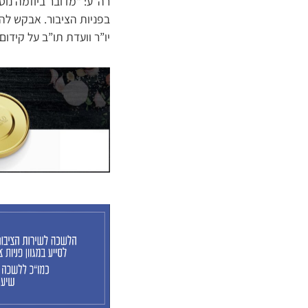
רה”ע: “מדובר ביוזמה נוס
בפניות הציבור. אבקש להו
יו”ר וועדת תו”ב על קידו