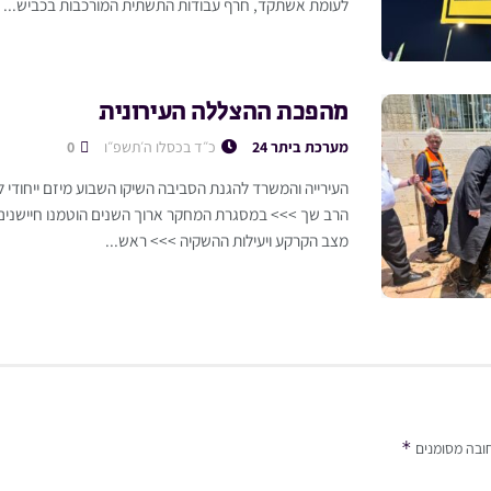
לעומת אשתקד, חרף עבודות התשתית המורכבות בכביש...
מהפכת ההצללה העירונית
מערכת ביתר 24
כ״ד בכסלו ה׳תשפ״ו
0
העירייה והמשרד להגנת הסביבה השיקו השבוע מיזם ייחודי 
הרב שך >>> במסגרת המחקר ארוך השנים הוטמנו חיישני
מצב הקרקע ויעילות ההשקיה >>> ראש...
*
ובה מסומנים