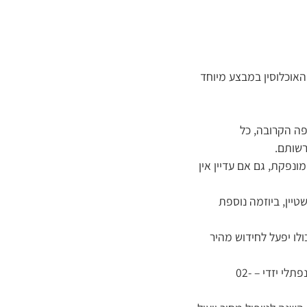
האוכלוסין במבצע מיוחד
פה הקרובה, כל
רשותם.
נפקת, גם אם עדיין אין
טיין, ביוזמה נוספת
ם בתחילת השנה הלועזית 2026, כאשר הסניף כולו יפעל לחידוש מהיר
עבור אלו שאינם יכולים להירשם באתר העירייה, ניתן לחייג לעוזרי רה”ע בין השעות 11:00-15:00: נפתלי יזדי – 02-