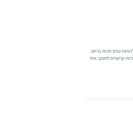
לנטיעת עצים חכמה ברחוב
ם תת-קרקעיים למעקב אחר