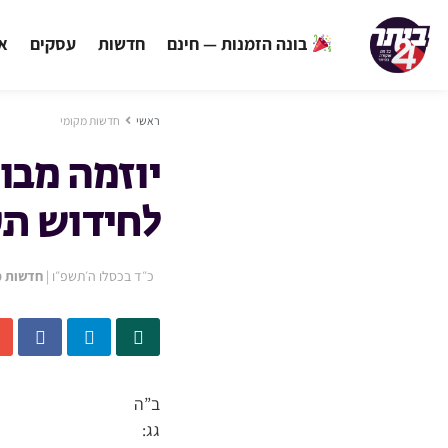
בונה הזמנות — חינם
חדשות
עסקים
אי
ראשי
חדשות מקומי
יוזמה מבו
לחידוש תע
כ״ד בכסלו ה׳תשפ״ו
|
חדשות מ
ב”ה
גג: