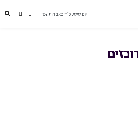
יום שישי, כ״ד באב ה׳תשפ״ו
וכזים