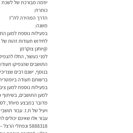
יוזמה מבורכת של לשכת ר
כותרת:
הדרך המהירה לת”ז
משנה:
בפעילות נוספת למען התו
לחידוש תעודות זהות של 
@יוחנן צוקרמן
לפני כעשור, החלו להנפי
התושבים שהנפיקו תעודות
בנוסף, ישנם רבים שצריכ
ברשותם תעודה ביומטרית
בפעילות נוספת למען ציבו
למען התושבים, בשיתוף פ
ויעיל של ת.ז. עבור תושבי
5888318 ונפתלי הרצל – 02-5888120