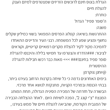
הגרלת בונוס חינם לרוכשים הזריזים שמצטרפים למיזם הענק
להצלת חיים
כותרת:
ה’סופר ספיד’ הגדול
משנה:
ההתרגשות בשיאה: קטלוג הפרסים המפואר בשווי כמיליון שקלים
נחשף ומציע שפע לכל המשפחה. רבני העיר והדיינים התאחדו
לתמיכה מקיר לקיר להצלת מקרים רפואיים קריטיים, וקוראים
לציבור: ###הזדרזו והצטרפו עד חמישי בלילה והיכנסו להגרלת
סופר ספיד בחינם!### >>> מאות כבר רכשו חבילות להגרלה
ההיסטורית
@יוחנן צוקרמן
בימים האחרונים נדמה כי כל שיחה בקרנות הרחוב בעירנו ביתר,
בבתי הכנסת ובמרכזי הקניות, מתנקזת לנושא אחד מרכזי.
הבשורה על חזרתה של המכירה הסינית הגדולה, תחת המותג
המנצח “צ’י קונג 2”, הפכה לשיחת היום . לאחר ההצלחה הכבירה
של המגבית הקודמת, שהביאה להצלת חיים של ממש בעירנו ,