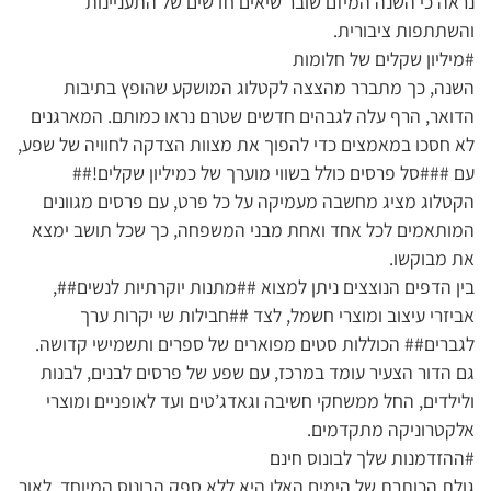
נראה כי השנה המיזם שובר שיאים חדשים של התעניינות
והשתתפות ציבורית.
#מיליון שקלים של חלומות
השנה, כך מתברר מהצצה לקטלוג המושקע שהופץ בתיבות
הדואר, הרף עלה לגבהים חדשים שטרם נראו כמותם. המארגנים
לא חסכו במאמצים כדי להפוך את מצוות הצדקה לחוויה של שפע,
עם ###סל פרסים כולל בשווי מוערך של כמיליון שקלים!##
הקטלוג מציג מחשבה מעמיקה על כל פרט, עם פרסים מגוונים
המותאמים לכל אחד ואחת מבני המשפחה, כך שכל תושב ימצא
את מבוקשו.
בין הדפים הנוצצים ניתן למצוא ##מתנות יוקרתיות לנשים##,
אביזרי עיצוב ומוצרי חשמל, לצד ##חבילות שי יקרות ערך
לגברים## הכוללות סטים מפוארים של ספרים ותשמישי קדושה.
גם הדור הצעיר עומד במרכז, עם שפע של פרסים לבנים, לבנות
ולילדים, החל ממשחקי חשיבה וגאדג’טים ועד לאופניים ומוצרי
אלקטרוניקה מתקדמים.
#ההזדמנות שלך לבונוס חינם
גולת הכותרת של הימים האלו היא ללא ספק הבונוס המיוחד. לאור