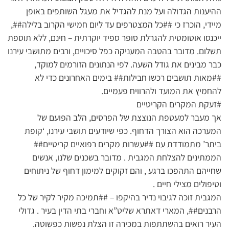
ההיענות הגדולה ועל מנת להגדיל את מעגל השותפים באופן
מיידי, הוכרז כי ##כל המצטרפים עד ליום חמישי הקרוב בלילה##,
ייכנסו אוטומטית להגרלת סופר ספיד יוקרתית – חינם, ללא תוספת
תשלום. מדובר בהטבה המעניקה כפל סיכויים, ורבים מתושבי עירנו
כבר מבינים את גודל השעה. לפי הנתונים הזורמים למוקד,
##מאות תושבים רכשו חבילות## בימים האחרונים כדי לא
להחמיץ את המועד ולהרוויח פעמיים.
#זעקת המקרים הקריטיים
אך מעבר למעטפת הנוצצת של הפרסים, הלב הפועם של
המערכה הוא הצורך הדחוף. כפי שיודעים תושבי עירנו, ‘קופת
ביתר’ מתמודדת עם ##עשרות מקרים רפואיים קריטיים##
הממתינים להצלחת המגבית . מדובר בשכנים שלנו, אנשים
שחייהם התהפכו ברגע , והם זקוקים למימון דחוף של ניתוחים
וטיפולים מצילי חיים .
המגבית זוכה לגיבוי נדיר בהיקפו – ##תמיכה מקיר לקיר של כל
הרבנים##, המארי דאתרא שליט”א וחברי בתי הדין בעיר . גדולי
העיר רואים בהשתתפות במכירה זו הצלת נפשות כפשוטה.