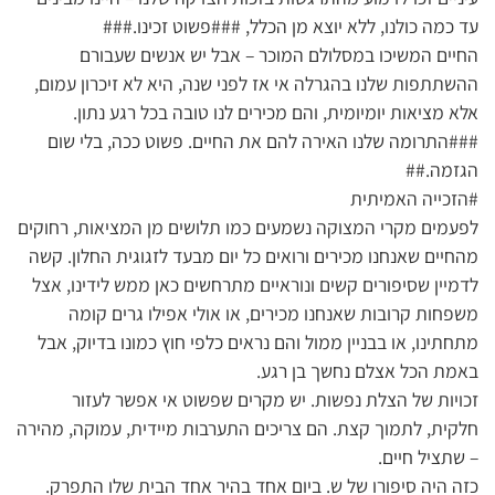
עד כמה כולנו, ללא יוצא מן הכלל, ###פשוט זכינו.###
החיים המשיכו במסלולם המוכר – אבל יש אנשים שעבורם
ההשתתפות שלנו בהגרלה אי אז לפני שנה, היא לא זיכרון עמום,
אלא מציאות יומיומית, והם מכירים לנו טובה בכל רגע נתון.
###התרומה שלנו האירה להם את החיים. פשוט ככה, בלי שום
הגזמה.##
#הזכייה האמיתית
לפעמים מקרי המצוקה נשמעים כמו תלושים מן המציאות, רחוקים
מהחיים שאנחנו מכירים ורואים כל יום מבעד לזגוגית החלון. קשה
לדמיין שסיפורים קשים ונוראיים מתרחשים כאן ממש לידינו, אצל
משפחות קרובות שאנחנו מכירים, או אולי אפילו גרים קומה
מתחתינו, או בבניין ממול והם נראים כלפי חוץ כמונו בדיוק, אבל
באמת הכל אצלם נחשך בן רגע.
זכויות של הצלת נפשות. יש מקרים שפשוט אי אפשר לעזור
חלקית, לתמוך קצת. הם צריכים התערבות מיידית, עמוקה, מהירה
– שתציל חיים.
כזה היה סיפורו של ש. ביום אחד בהיר אחד הבית שלו התפרק.