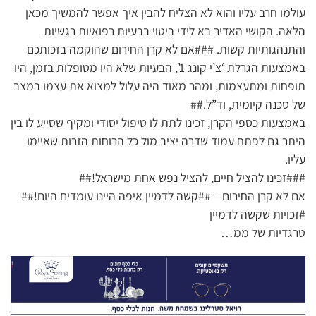
עולמו חרב עליו והוא לא הצליח להבין איך אפשר להמשיך מכאן
הלאה. הקושי האדיר בא לידי ביטוי בבעיות רפואיות רגשיות
והתנהגותיות קשות. ###אם לא קרן החירום שהוקמה בזכותכם
באמצעות הגרלת ‘צ’י קונג 1’, הבעיות שלא היו מטופלות בזמן, היו
תופחות ומתעצמות, ומהר מאוד היה עלול למצוא את עצמו במצב
של סכנה קיומית, וד”ל.##
באמצעות כספי הקרן, זכינו לתת לו טיפול יסודי ומקיף שסייע לו בין
היתר גם לפתח עמוד שדרה יציב מול כל הרוחות הזרות שאיימו
עליו.
###זכינו להציל חיים, להציל נפש אחת מישראל!##
אם לא קרן החירום – ##קשה לדמיין איפה היינו עומדים היום!##
#זכויות שקשה לדמיין
טרגדיות של ממ…