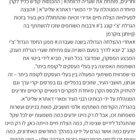
וחריגים, פותחת את שעריה לרווחה# | ההכנסות קודש כליל לקרן
מיוחדת המנוהלת על ידי המארי דאתרא שליט”א | #הצצה
לפעילויות הצלת-חיים אדירי זכויות שהתחוללו כאן בעיר בזכות
הגרלת ‘צ’י קונג 1’# ורבבות השותפים שזכו להשתתף בה
@יוחנן צוקרמן
#אחרי ההצלחה הגדולה בשנה שעברה:# מפגן החסד הגדול ‘צ’י
קונג 2′ יוצא לדרך בפעם השנייה עם פתיחת שערי הגרלת הענק.
המבצע המסקרן, שמדובר בכל העיר, מביא לידי ביטוי את
השותפות האמיצה בין בעלי העסקים ל’קופת ביתר’.
מי שמרוויח משיתוף הפעולה בין בעלי העסקים לקופת ביתר – זה
אנחנו, תושבי העיר, שזוכים בכפליים: גם בפרסים יקרי ערך וגם
להחזיק ולבסס הקרן מיוחדת למקרים רפואיים קריטיים וחריגים
המנוהלת על ידי רבותינו רבני העיר ומארי דאתרא שליט”א.
בהגרלה הקודמת השתתפו אלפי תושבים, מאות בניינים ועשרות
משפחות זכו, אבל לו רק היינו יודעים כמה משמעות יש לכל שקל
שהתגלגל לידיים שציפו לו, כמה הצלת חיים הייתה כאן; לו רק היינו
יודעים כמה אושר נגרם על ידינו במהלך החודשים האחרונים, כמה
עיניים זכו לדמוע מהתרגשות בזכות הצדקה שלנו – היינו מבינים