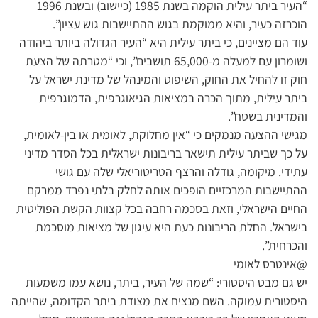
“העיר ביתר עילית הוקמה בשנת 1985 (כיישוב) ובשנת 1996
הוכרזה כעיר, והיא ממוקמת בגוש ההתיישבות גוש עציון”.
עוד הם מציינים, כי ביתר עילית היא “העיר הגדולה ביותר ביהודה
ושומרון עם למעלה מ-65,000 תושבים”, וכי “מטרתה של הצעת
חוק זו להחיל את החוק, השיפוט והמינהל של מדינת ישראל על
ביתר עילית, מתוך הכרה במציאות הגיאוגרפית, הדמוגרפית
והמדינית בשטח”.
מגישי ההצעה מנמקים כי “אין מחלוקת, לאומית או בין-לאומית,
על כך שביתר עילית תישאר בריבונות ישראלית בכל הסדר מדיני
עתידי. מיקומה, גודלה והרצף הטריטוריאלי שלה עם גושי
ההתיישבות המרכזיים הופכים אותה לחלק בלתי נפרד ממרקם
החיים הישראלי, וזאת בסכמה רחבה בכל קצוות הקשת הפוליטית
בישראל. החלת הריבונות כעת היא עיגון של מציאות מוסכמת
והכרחית”.
@אינטרס לאומי
יש גם מבט היסטורי: “שמה של העיר, ביתר, נושא עמו משמעות
היסטורית עמוקה. השם מנציח את מצודת ביתר הקדומה, שהייתה