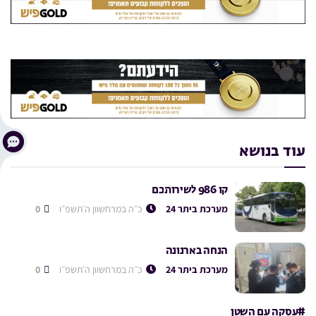
עוד בנושא
קו 986 לשירותכם
מערכת ביתר 24
כ״ה במרחשוון ה׳תשפ״ו
0
הנחה בארנונה
מערכת ביתר 24
כ״ה במרחשוון ה׳תשפ״ו
0
#עסקה עם השטן