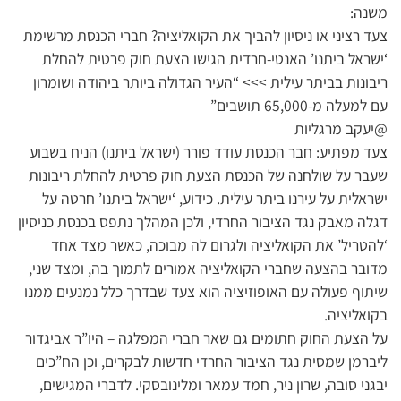
משנה:
צעד רציני או ניסיון להביך את הקואליציה? חברי הכנסת מרשימת
‘ישראל ביתנו’ האנטי-חרדית הגישו הצעת חוק פרטית להחלת
ריבונות בביתר עילית >>> “העיר הגדולה ביותר ביהודה ושומרון
עם למעלה מ-65,000 תושבים”
@יעקב מרגליות
צעד מפתיע: חבר הכנסת עודד פורר (ישראל ביתנו) הניח בשבוע
שעבר על שולחנה של הכנסת הצעת חוק פרטית להחלת ריבונות
ישראלית על עירנו ביתר עילית. כידוע, ‘ישראל ביתנו’ חרטה על
דגלה מאבק נגד הציבור החרדי, ולכן המהלך נתפס בכנסת כניסיון
‘להטריל’ את הקואליציה ולגרום לה מבוכה, כאשר מצד אחד
מדובר בהצעה שחברי הקואליציה אמורים לתמוך בה, ומצד שני,
שיתוף פעולה עם האופוזיציה הוא צעד שבדרך כלל נמנעים ממנו
בקואליציה.
על הצעת החוק חתומים גם שאר חברי המפלגה – היו”ר אביגדור
ליברמן שמסית נגד הציבור החרדי חדשות לבקרים, וכן הח”כים
יבגני סובה, שרון ניר, חמד עמאר ומלינובסקי. לדברי המגישים,