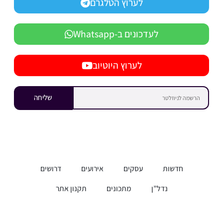
לערוץ הטלגרם
לעדכונים ב-Whatsapp
לערוץ היוטיוב
שליחה
חדשות
עסקים
אירועים
דרושים
נדל”ן
מתכונים
תקנון אתר