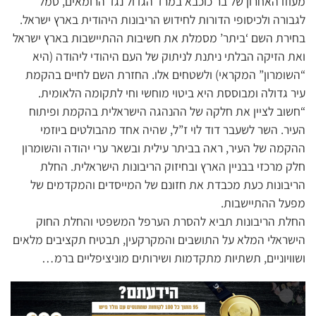
מעוזו האחרון של בר כוכבא במרד הגדול נגד הרומאים, סמל
לגבורה ולכיסופי הדורות לחידוש הריבונות היהודית בארץ ישראל.
בחירת השם ‘ביתר’ מסמלת את חשיבות ההתיישבות בארץ ישראל
ואת הזיקה הבלתי ניתנת לניתוק של העם היהודי ליהודה (היא
“השומרון” המקראי) ולשטחים אלו. החזרת השם לחיים בהקמת
עיר גדולה ומבוססת היא ביטוי מוחשי וחי לתקומה הלאומית.
“חשוב לציין את חלקה של ההנהגה הישראלית בהקמת ופיתוח
העיר. השר לשעבר דוד לוי ז”ל, שהיה אחד מהבולטים ביוזמי
ההקמה של העיר, ראה בביתר עילית ובשאר ערי יהודה והשומרון
חלק מרכזי בבניין הארץ ובחיזוק הריבונות הישראלית. החלת
הריבונות כעת מכבדת את חזונם של המייסדים והמקדמים של
מפעל ההתיישבות.
החלת הריבונות תביא להסרת הערפל המשפטי והחלת החוק
הישראלי המלא על התושבים והמקרקעין, תבטיח תקציבים מלאים
ושוויוניים, תשתיות מתקדמות ושירותים מוניציפליים ברמ…