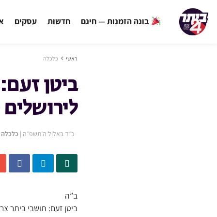
בונה הזמנות — חינם
חדשות
עסקים
אי
ראשי
כלכלה
ביטן זעם:
לירושלים 
כ״ד באלול ה׳תשפ״ה
|
כלכלה
ב”ה
ביטן זעם: תושבי ביתר צר