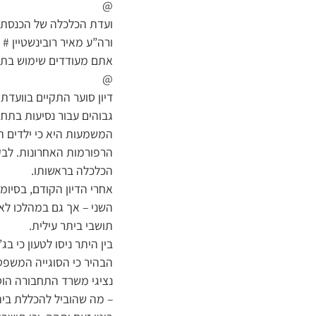
@
ועדת הכלכלה של הכנסת ק
ורה”ע מאיר רובינשטיין #
אתם מעודדים שימוש בתחב
@
דיון סוער התקיים בוועד
גבוהים עבור נסיעות בתחב
המשמעות היא כי ילדים ה
הרפורמות האחרונות. לבקש
הכלכלה בראשותו.
אחרי הדיון הקודם, בסיומ
השני – אך גם במהלכו לא
תושבי ביתר עילית.
בין היתר ניסו לטעון כי ב
הבהיר כי הסוגייה המשפטי
נציגי משרד התחבורה הוסיפ
– מה שהוביל להכללת ביתר