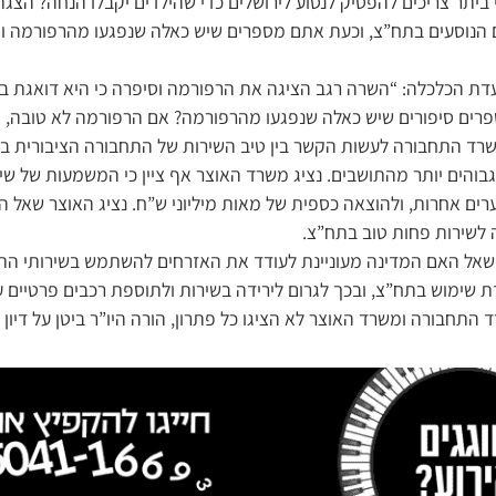
י ביתר צריכים להפסיק לנסוע לירושלים כדי שהילדים יקבלו הנחה? הצ
ם הנוסעים בתח”צ, וכעת אתם מספרים שיש כאלה שנפגעו מהרפורמה ו
עדת הכלכלה: “השרה רגב הציגה את הרפורמה וסיפרה כי היא דואגת ב
רים סיפורים שיש כאלה שנפגעו מהרפורמה? אם הרפורמה לא טובה, ת
משרד התחבורה לעשות הקשר בין טיב השירות של התחבורה הציבורית בעי
בוהים יותר מהתושבים. נציג משרד האוצר אף ציין כי המשמעות של שינ
ים אחרות, ולהוצאה כספית של מאות מיליוני ש”ח. נציג האוצר שאל ה
לשירות פחות טוב בתח”צ.
שאל האם המדינה מעוניינת לעודד את האזרחים להשתמש בשירותי התח
ת שימוש בתח”צ, ובכך לגרום לירידה בשירות ולתוספת רכבים פרטיים ע
התחבורה ומשרד האוצר לא הציגו כל פתרון, הורה היו”ר ביטן על דיון