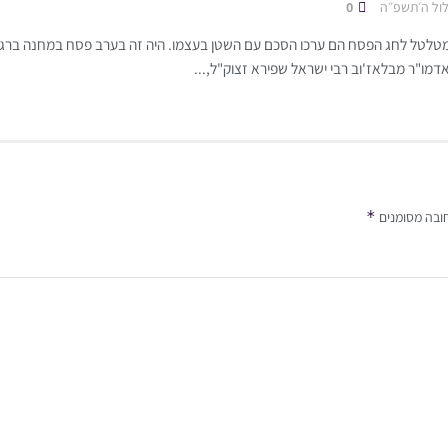
ול ה׳תשפ״ה
0
לטל לחג הפסח הם ערכו הסכם עם השטן בעצמו. היה זה בערב פסח במחנה ברגן-
דמו"ר מבלאז'וב רבי ישראל שפירא זצוק"ל,...
*
ובה מסומנים