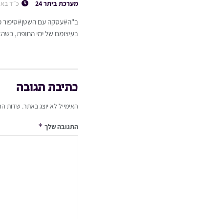
מערכת ביתר 24
כ״ד באל
ב"ה#עסקה עם השטן#סיפור מט
בעיצומם של ימי התופת, כשהא
כתיבת תגובה
האימייל לא יוצג באתר.
שדות הח
*
התגובה שלך