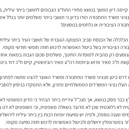
יימה דיון המשך בנושא מחירי התח”צ הגבוהים לתושבי ביתר עילית, ב
 נציגי משרד התחבורה הודו בדיון כי תושבי ביתר משלמים יותר בגלל אי
ורה הציבורית או נלחמים בנוסעים?
ת הכלכלה של הכנסת סביב המצוקה הגוברת של תושבי העיר ביתר עילית
ורה הציבורית בשל ביטול האפשרות לרכוש חוזה חופשי חודשי מקומי.
נוסעים רק מהבית למוסדות החינוך, משלמים סכום הגבוה במאות אחוזי
ת ח”כ מאיר פרוש וביוזמת רה”ע מאיר רובינשטיין, קיים ח”כ דוד ביטן 
ו דרש ביטן מנציגי משרד התחבורה ומשרד האוצר להציג מתווה לפתרון 
 העלו נציגי המשרדים הממשלתיים פתרון, אלא התמקדו בניסיון להסב
ג”ץ כבר פסק בנושא, אך מנכ”ל עיריית ביתר הבהיר כי הדיון המשפטי לא 
ת לא רלוונטית שכן לא מדובר בשאלה משפטית, וכי השופטים לא דנו בנ
ו טענה נוספת, ולפיה יש נסיעות יומיות רבות בין ביתר עילית לירושלים,
 במטרופולין ירושלים ולביטול האפשרות לרכוש חוזה נסיעה מקומי.