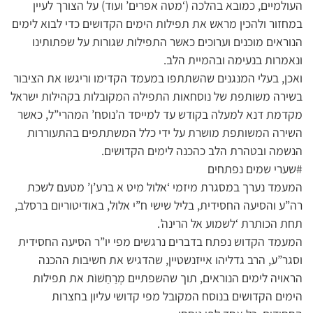
העולמיים, כמובא בהלכה (‘מטה אפרים’ ועוד) על הצורך לעיין
במחזור ולהכין מראש את תפילות הימים הקדושים כדי לבוא לימים
הנוראים מוכנים וערוכים כאשר התפילות שגורות על שפתותינו
ונאמרות בנעימה ובהמיית הלב.
ואכן, בעלי המנגנים שהשתתפו במעמד הקדימו וריגשו את הציבור
בשירה משותפת של נוסחאות התפילה המקובלות בקהילות ישראל
מקדמת דנא למעלה בקודש עד למייסד ה’נוסח’ המהרי”ל, כאשר
השירה המשותפת מושרת על ידי כלל המשתתפים בהתעוררות
הנשמה ובטהרת הלב כהכנה לימים הקדושים.
#שערי שמים נפתחים
המעמד נערך במסגרת מיזמי ‘אלול מיט א ברע’ן’ מטעם לשכת
רה”ע והסיעה החסידית, בליל שישי ח”י אלול, באודיטוריום ברסלב,
תחת הכותרת ‘לשמוע אל הרינה’.
המעמד הקדוש נפתח בדברים נרגשים מפי יו”ר הסיעה החסידית
וסגר”ע, הרב גדליהו אייזנשטיין, שהדגיש את חשיבות ההכנה
הראויה לימים הנוראים, תוך שהשפתיים מְרַחַשׁוֹת את תפילות
הימים הקדושים בנוסח המקובל מפי קדושי עליון בחצרות