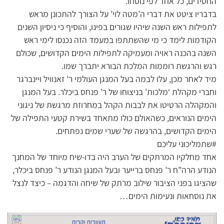
החסידים, כל אחד לפי נוסחו.
בדבריו ציטט את דברי ה’מטה לוי’ על הצורך להתכונן מראש
לתפילות ראש השנה שיהיו שגורים בפינו, והוסיף כי ניסיון השנים
הקודמות לימד כי מי שהשתתפו במעמד הזה נכנסו לימי ראש
השנה בהכנה ראויה ומעמיקה לתפילות הימים הקדושים, שכולם
רגש והרגשת רוממות המלכת הבורא יתברך שמו.
מיד לאחר מכן, עלו לבמה בעל המנגן העולמי ר’ זאנוויל ויינברגר
וחברי מקהלת ‘מלכות’ בניצוחו של ר’ פנחס ביכלר. בעל המנגן
והמקהלה הרטיטו את לבבות הקהל במחרוזת מרגשת של ניגוני
הימים הנוראים, כשהאולם כולו מתאחד בשירת קטעי התפילה של
הימים הקדושים, בהרגשה של שערי שמים נפתחים.
#שתמליכוני עליכם
אחד מחלקיו המרתקים של הערב היה בדו-שיח מיוחד של המחנך
הנודע הרה”ח ר’ פנחס ברייער ובעל המנגן הנודע ר’ פנחס ביכלר,
שהציגו בפני הציבור שילוב מרתק של שיחה והדגמה – כיצד לנצל
את נוסחאות ונעימות הימים…