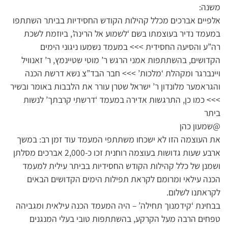
משנה:
אלפיים אברכים מכלל קהילות הקודש החסידיות בביתר השתתפו
במעמד נדיר בעוצמתו בשם ‘לשמוע אל הרינה’, ביוזמת לשכת
רה”ע והסיעה החסידית >>> במעמד נשמעו ניגוני הימים
הקדושים, בהשתתפות אמני הרגש ר’ מוטי שטיינמץ, ר’ זאנוויל
ויינברגר ומקהלת ‘מלכות’ >>> חבר הבד”צ נשא דרשת הכנה
והגראמער מלונדון ר’ ישראל שטרן עורר את הלבבות באומר ובשיר
>>> כמו כן, התרגשות אדירה במעמד ‘דרשתי קרבתך’ לנשות
ביתר
@שמעון כהן
את העוצמה הזו לא ישכחו משתתפי המעמד עוד זמן רב: במשך
ארבע שעות גדושות בעוצמה רוחנית זכו כ-2,000 אברכים מסלתן
ושמנן של כלל קהילות הקודש החסידיות בביתר עילית למעמד
הכנה עילאי ומרומם לקראת תפילות הימים הקדושים הבאים
לקראתנו לשלום.
בבחינת ‘קידמנוך תחילה’ – היה המעמד הכנה עילאית ומגביהה
טפחים הרבה מעל הקרקע, בהשתתפות טובי בעלי המנגנים