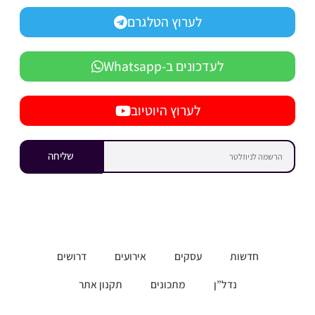
לערוץ הטלגרם
לעדכונים ב-Whatsapp
לערוץ היוטיוב
שליחה
חדשות
עסקים
אירועים
דרושים
נדל”ן
מתכונים
תקנון אתר