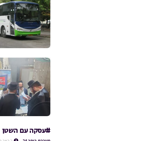
#עסקה עם השטן
מערכת ביתר 24
י׳ באב 