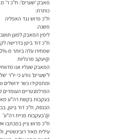
מאבק ‘שערים’: ח”כ ר’ מא
כותרת:
ח”כ פרוש נגד האפליה
משנה:
לימין המאבק למען תושבי 
ח”כ דוד ביטן בדרישה לקיי
שמחירו עלה ביותר מ-300% בפרק זמן של 3 שנים כמו מחירי התחבורה בביתר”
@יעקב מרגליות
המאבק שעליו אנו מדווחים
ל’שערים’ נודע כי יו”ר 
ומתפקידו כשר ירושלים ומ
הפרלמנטריים העומדים לרש
בעקבות בקשת רה”ע מאיר 
הכנסת, ח”כ דוד ביטן, בב
@’בעקבות פניית רה”ע’
ח”כ פרוש ציין במכתבו אל
עילית מאיר רובינשטיין, 