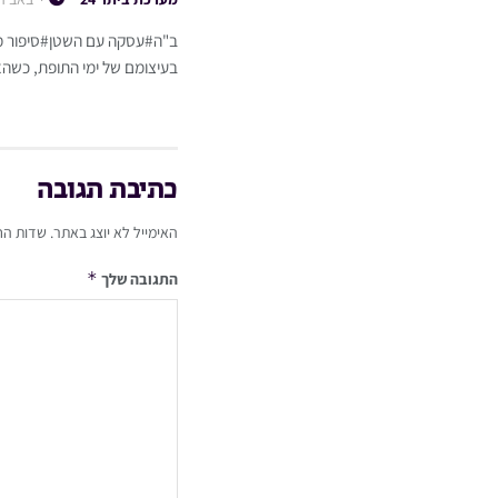
ב"ה#עסקה עם השטן#סיפור מט
בעיצומם של ימי התופת, כשהא
כתיבת תגובה
האימייל לא יוצג באתר.
שדות הח
*
התגובה שלך