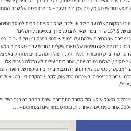
ד לכל הערים והיישובים המקיפים אותה, נכללת בתוך מטרופולין ירושלים
 חופשי חודשי מקומי, מה שכן היה בעבר – עד לרפורמה של שרת התח
יעות לירושלים”.
פרוש ציין, כי “אין עוד מוצרי צריכה שה
הדבר גורם להוצאה נוספת של מאות שקלים בחודש עבור משפחות במעמד 
 רפורמת ‘צדק תחבורתי’ אשר תיקנה עוול דומה בערים אחרות, באמצ
י’ מקומי, בעלות נמוכה יותר, אחר ביתר עילית לא נכללה בערים אלו”.
וש: “אבקשך, כמי שנושא התחבורה נמצא בתחום הפיקוח של הוועדה שבר
רתי עבור הפריפריה והשכבות החלשות, לקבוע בהקדם דיון בנושא ולבחו
לית”.
ת מנהלים מאבק עיקש מול משרד התחבורה ושרת התחבורה רגב בשל על
– …