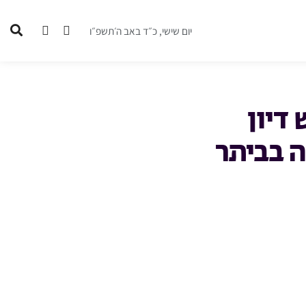
יום שישי, כ״ד באב ה׳תשפ״ו
דיון
ה בביתר