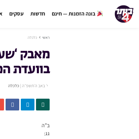
בונה הזמנות — חינם
חדשות
עסקים
אי
ראשי
כלכלה
מאבק ‘שערי
בוועדת הכ
י׳ באב ה׳תשפ״ה
|
כלכלה
ב”ה
גג: