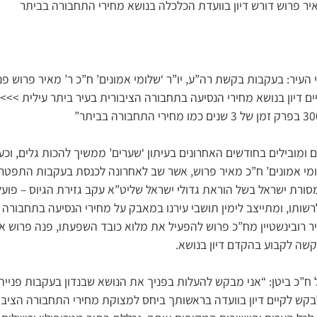
יר פרוש דורש דיון בוועדת הכלכלה בנושא מחירי התחבורה בביתר
העיר: בעקבות בקשת רה”ע, יו”ר ‘שלומי אמונים’ ח”כ ר’ מאיר פרוש פנ
ם דיון בנושא מחירי הנסיעה בתחבורה הציבורית בעיר ביתר עילית >>> פר
 ומובילים בחודשים האחרונים בעיתון ‘שערים’ ממשיך להכות גלים, וכע
‘שלומי אמונים’ ח”כ מאיר פרוש, אשר שב לאחרונה לכנסת בעקבות התפ
סורת ישראל בשל הוראת גדולי ישראל שליט”א עקב גזירת הגיוס – פוע
ותו, ומתייצב לימין תושבי עירנו במאבק על מחירי הנסיעה בתחבורה ה
רובינשטיין מח”כ פרוש להפעיל את מלוא כובד השפעתו, פנה פרוש אל
קשה לקבוע בהקדם דיון בנושא.
 ח”כ ביטן: “אני מבקש להעלות בפניך את הנושא שבנדון בעקבות פניית
ולבקש לקיים דיון בוועדה בראשותך ביחס למצוקת מחירי התחבורה הציבו