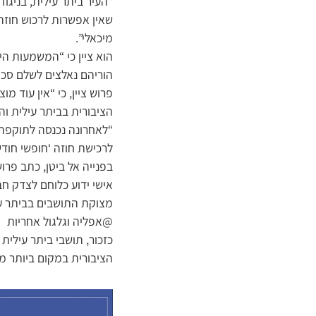
“העיר ביתר עילית, בניגו
שאין אפשרות לרכוש חוזה
מיכאלי”.
הוריהם נאלצים לשלם סכום של 157.5 ש”ח, בעוד שאין להם כל צורך בנס
הציבורית בביתר עילית ו
“לאחרונה נכנסה לתוקפה
לרכישת חוזה ‘חופשי חודש
בפנייה אל ביטן, כתב פר
אישי ידוע כלוחם לצדק חב
מצוקת התושבים בביתר עי
@אפליה וגלגול אחריות
כזכור, תושבי ביתר עילי
הציבורית במקום ביותר מ-300 אחוז בשנתיים האחרונות, ובפרט בחודשים האחרונים 