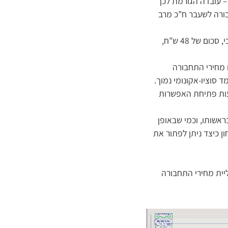
 – עובדה הגורמת לכך
בורה לשעבר ח”כ מרב
הוא ציין כי “המשמעות היא כי במקום לשלם עבור ילד או ילדה, שרק נוסעים מהבית למוסד החינוכי, סכום של 48 ש”ח,
מחירים שלהם עלו במעל 300% בפרק זמן של 3 שנים, כמו מחירי התחבורה
סוציו-אקונומי נמוך.
עות פתיחת האפשרות
אשותו, וכמי שבאופן
ן כיצד ניתן לפתור את
יית מחירי התחבורה