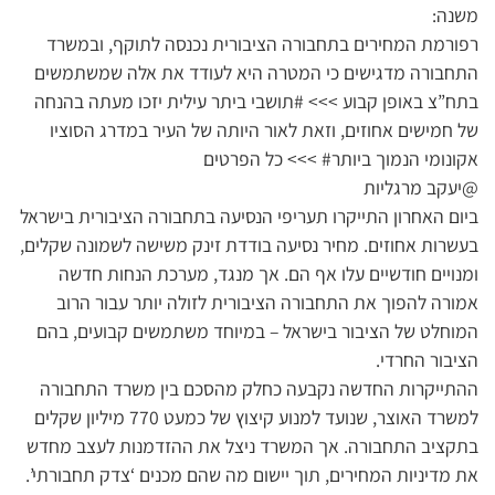
משנה:
רפורמת המחירים בתחבורה הציבורית נכנסה לתוקף, ובמשרד
התחבורה מדגישים כי המטרה היא לעודד את אלה שמשתמשים
בתח”צ באופן קבוע >>> #תושבי ביתר עילית יזכו מעתה בהנחה
של חמישים אחוזים, וזאת לאור היותה של העיר במדרג הסוציו
אקונומי הנמוך ביותר# >>> כל הפרטים
@יעקב מרגליות
ביום האחרון התייקרו תעריפי הנסיעה בתחבורה הציבורית בישראל
בעשרות אחוזים. מחיר נסיעה בודדת זינק משישה לשמונה שקלים,
ומנויים חודשיים עלו אף הם. אך מנגד, מערכת הנחות חדשה
אמורה להפוך את התחבורה הציבורית לזולה יותר עבור הרוב
המוחלט של הציבור בישראל – במיוחד משתמשים קבועים, בהם
הציבור החרדי.
ההתייקרות החדשה נקבעה כחלק מהסכם בין משרד התחבורה
למשרד האוצר, שנועד למנוע קיצוץ של כמעט 770 מיליון שקלים
בתקציב התחבורה. אך המשרד ניצל את ההזדמנות לעצב מחדש
את מדיניות המחירים, תוך יישום מה שהם מכנים ‘צדק תחבורתי’.