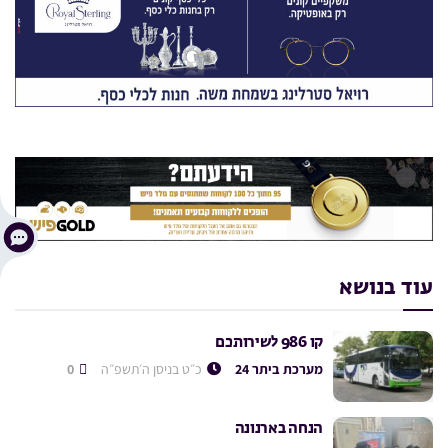
עוד בנושא
קו 986 לשירותכם
מערכת ביתר 24
כ״ט בניסן ה׳תשפ״ה
0
הנחה בארנונה