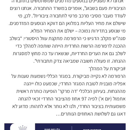
“אנחנו לא מעוניינים בנוסעים מזדמנים שמשתמשים בתחבורה
הציבורית פעם בשבוע”, אומרים במשרד התחבורה. אנחנו רוצים
לעודד מעבר מסיבי מרכב פרטי לתחבורה ציבורית”. לכן, מי
שישלם את מחיר העליות במלואן הם דווקא הנוסעים המזדמנים.
מי שנוסע בתדירות נמוכה – ישלם את המחיר המלא.
סגה”ש מקלב הדגיש כי הרפורמה מתקנת עוול היסטורי: “בשלב
ההכנה לרפורמה הרשות החרדית הייתה שותפה למהלך כדי
לשלב גם את הערים החרדיות, שנשארו עד כה מחוץ למסגרות
ההנחה. זו פעולה חשובה שמביאה צדק תחבורתי”.
#ביקורת על המהלך
הרפורמה לא נקייה מביקורת. במגזר הכללי נשמעות טענות על
אפליה מובנית לטובת המגזר החרדי, שכמעט כולו ייהנה
מההנחות. בעיתון הכלכלי ‘דה מרקר’ הופיעה כותרת ראשית
אתמול (יום א’) לפיה 97 אחוז מהציבור החרדי זכאי להנחה
משמעותית בציבור החרדי, ולנו לא נותר אלא לתהות: מדוע לא
דאגו גם לשלושת האחוזים הנותרים…