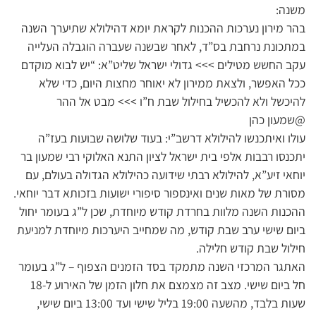
משנה:
בהר מירון נערכות ההכנות לקראת יומא דהילולא שתיערך השנה
במתכונת נרחבת בס”ד, לאחר שבשנה שעברה הוגבלה העלייה
עקב החשש מטילים >>> גדולי ישראל שליט”א: “יש לבוא מוקדם
ככל האפשר, ולצאת ממירון לא יאוחר מחצות היום, כדי שלא
להיכשל ולא להכשיל בחילול שבת ח”ו >>> מבט אל ההר
@שמעון כהן
עולו ואיתכנשו להילולא דרשב”י: בעוד שלושה שבועות בעז”ה
יתכנסו רבבות אלפי בית ישראל לציון התנא האלוקי רבי שמעון בר
יוחאי זיע”א, להילולא רבתי שידועה כהילולא הגדולה בעולם, עם
מסורת של מאות שנים ואינספור סיפורי ישועות בזכותא דבר יוחאי.
ההכנות השנה מלוות בחרדת קודש מיוחדת, שכן ל”ג בעומר יחול
ביום שישי ערב שבת קודש, מה שמחייב היערכות מיוחדת למניעת
חילול שבת קודש חלילה.
האתגר המרכזי השנה מתמקד בסד הזמנים הצפוף – ל”ג בעומר
חל ביום שישי. מצב זה מצמצם את חלון הזמן של האירוע ל-18
שעות בלבד, מהשעה 19:00 בליל שישי ועד 13:00 ביום שישי,