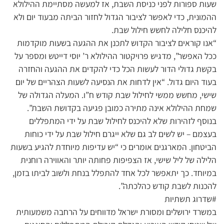
שעות ספורות לפני כניסת השבת, אז למעשה מסתיימת ההילולא
ההמונית, כדי לאפשר לציבור הגדול לחזור הביתה מבעוד יום ולא
להיכנס חלילה לחשש חילול שבת.
“אנו קוראים לציבור הקדוש לתכנן את ההגעה בשעות מוקדמות
ככל האפשר”, מדגיש פרויקטור ההילולא ר’ יוסי דייטש ומספר על
בקשת גדולי הדור לעשות הכל כדי להקדים את ההגעה והחזרה
בעוד היום גדול. “אין לדחות את הנסיעה לשעות הצהריים של יום
שישי, מחשש ממשי לחילול שבת קודש ח”ו. המעלה הגדולה של
שמחת ההילולא אינה מתירה כמובן פגיעה בקדושת השבת”.
בנוסף לזהירות שלא להיכנס לחילול שבת על ידי המתפללים
בעצמם – יש לשים לב גם שלא ייגרם חילול שבת על ידי כוחות
הביטחון. המארגנים אומרים כי “יש עדיפות מיוחדת להגיע בשעות
הלילה של ליל שישי, אז הצפיפות פחותה יותר והאווירה רוחנית
במיוחד. כך יתאפשר לכל אחד להתפלל בנחת ולשוב לביתו בזמן,
להכנות לשבת קודש כהלכתה”.
#שדרוג תשתיות
במשרד ירושלים ומסורת ישראל מדווחים על הרחבה משמעותית