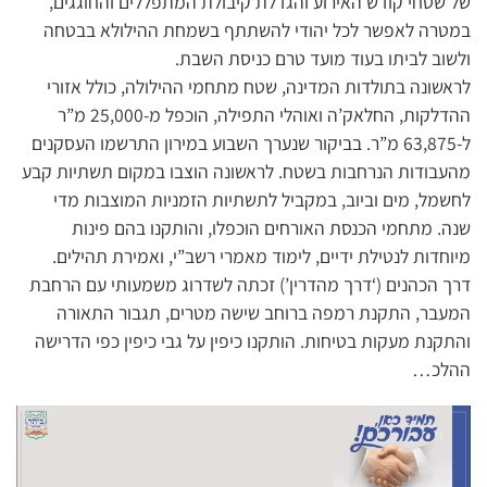
של שטחי קודש האירוע והגדלת קיבולת המתפללים והחוגגים,
במטרה לאפשר לכל יהודי להשתתף בשמחת ההילולא בבטחה
ולשוב לביתו בעוד מועד טרם כניסת השבת.
לראשונה בתולדות המדינה, שטח מתחמי ההילולה, כולל אזורי
ההדלקות, החלאק’ה ואוהלי התפילה, הוכפל מ-25,000 מ”ר
ל-63,875 מ”ר. בביקור שנערך השבוע במירון התרשמו העסקנים
מהעבודות הנרחבות בשטח. לראשונה הוצבו במקום תשתיות קבע
לחשמל, מים וביוב, במקביל לתשתיות הזמניות המוצבות מדי
שנה. מתחמי הכנסת האורחים הוכפלו, והותקנו בהם פינות
מיוחדות לנטילת ידיים, לימוד מאמרי רשב”י, ואמירת תהילים.
דרך הכהנים (‘דרך מהדרין’) זכתה לשדרוג משמעותי עם הרחבת
המעבר, התקנת רמפה ברוחב שישה מטרים, תגבור התאורה
והתקנת מעקות בטיחות. הותקנו כיפין על גבי כיפין כפי הדרישה
ההלכ…