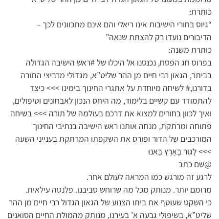
כותרת:
“גיוס בחורי הישיבות אינו ריאלי והם אינם מתכוונים לכך –
הדיבורים נועדו רק להצתת שנאה”
כותרת משנה:
בפרוס חג הפסח, נכנסנו אל היכלו של #ראש הישיבה הגדולה
בביתר, הגאון רבי חיים מן ההר שליט”א, מגדולי מרביצי התורה
בדורנו,# לשיחה מיוחדת על אתגרי החינוך בימינו >>> כיצד
להתמודד עם קשיים בלימוד, מה היחס הנכון לאבחונים וטיפולים,
ואיך לכוון בחורים למצוא את דרכם בעולמה של תורה >>> בשיחה
פתוחה ומרתקת, מנחה אותנו ראש הישיבה בנתיבי החינוך
המורכבים של הדור ופורס את השקפתו המרתקת בענייני השעה
>>> לָגוּר בָּאָרֶץ בָּאנוּ
@שם כתב
לרגע זה מורגש כמו המראה לעולם אחר.
מרומם יותר. מנותק מכל מה שרוחש סביבנו. פלנטה עילאית.
כי השקט שעוטף את ביתו הצנוע של הגאון הגדול רבי חיים מן ההר
שליט”א, בשיפולי גבעה א’ בעירנו, מנותק מהמולת החיים הסואנים