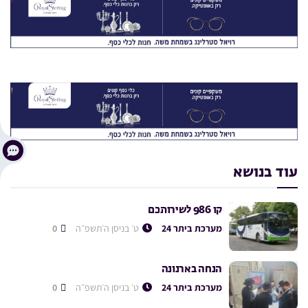
עוד בנושא
קו 986 לשירותכם
מערכת ביתר 24
ט׳ בניסן ה׳תשפ״ה
0
הנחה בארנונה
מערכת ביתר 24
ט׳ בניסן ה׳תשפ״ה
0