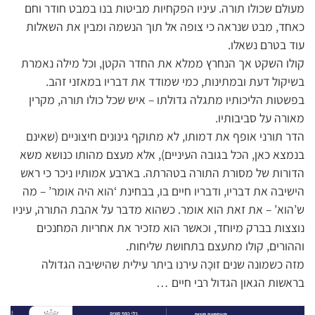
מעולם שכולו תורה. עיניו הפקחיות מביטות בנו במבט חודר וחם
כאחד, מבט שנראה כי צופה אל תוך הנשמה ומבין את השאלות
עוד בטרם נשאלו.
קולו השקט אך הנחרץ ממלא את החדר הקטן, וכל מילה נאמרת
בשיקול דעת ובמתינות, כמי שמודד את דבריו במאזני זהב.
בפשטות הליכותיו מתגלה גדולתו – איש שכל כולו תורה, מקרין
מאורה על סביבותיו.
הדר תורני אופף את דמותו, לא מתוקף גינונים חיצוניים (שאינם
בנמצא כאן, הכל בגובה העיניים), אלא מעצם מהותו כנושא משא
הדורות של מסורת התורה בטהרתה. בארבע אמותיו ניכר כי ראש
הישיבה את דבריו, ודבריו חיים בו, בבחינת ‘הוא היה אומר’ – מה
ש’הוא’ – את זאת הוא אומר. כשהוא מדבר על אהבת התורה, עיניו
נוצצות בברק מיוחד, וכאשר הוא מזכיר את אחריות המחנכים
וההורים, קולו מתעצם בתחושת שליחות.
מזה כשמונה שנים זוכָה עירנו ביתר עילית שהישיבה הגדולה
בראשות הגאון הגדול רבי חיים …