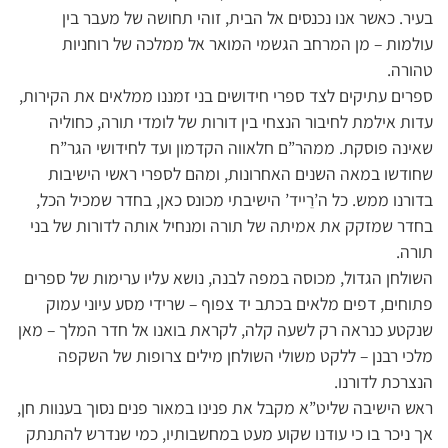
בעיר. כאשר אנו נכנסים אל הבית, זוהי תחושה של מעבר בין
עולמות – מן המרחב הגשמי המואר אל ממלכה של רוחניות
טהורה.
ספרים עתיקים לצד ספרי חידושים בני זמננו ממלאים את הקירות,
עדות אילמת לחיבור הנצחי בין דורות של לומדי תורה, כחוליה
שאינה פוסקת. ממהר”ם חלאווה הקדמון ועד לחידושי הגר”ח
שחודשו במאה השנים האחרונות, ומהם לספרי ראשי הישיבות
בדורנו ממש. כל ה’רֵייד’ הישיבתי מכונס כאן, בחדר שמכיל הכל,
בחדר שמזקק את אמיתה של תורה ומנחיל אותה לדורות של בני
תורה.
השולחן הגדול, מכוסה במפה לבנה, נושא עליו ערימות של ספרים
פתוחים, דפים מלאים בכתב יד צפוף – שרידי מסע עיוני עמוק
שנקטע כנראה רק לשעה קלה, לקראת בואנו אל חדר המלך – מאן
מלכי רבנן – ללקט משולי השולחן מילים צרופות של השקפה
הנצרכת לדורנו.
ראש הישיבה שליט”א מקבל את פנינו במאור פנים נסוך בענוות חן,
אך ניכר בו כי עודנו שקוע מעט במחשבותיו, כמי שנדרש להתנתק