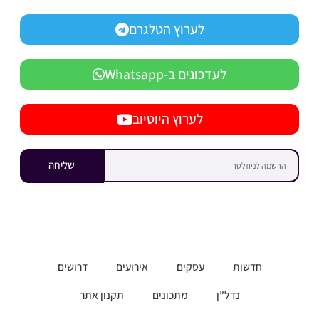
לערוץ הטלגרם
לעדכונים ב-Whatsapp
לערוץ היוטיוב
שליחה
חדשות
עסקים
אירועים
דרושים
נדל”ן
מתכונים
תקנון אתר