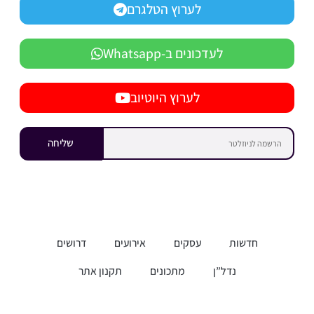
לערוץ הטלגרם
לעדכונים ב-Whatsapp
לערוץ היוטיוב
שליחה
חדשות
עסקים
אירועים
דרושים
נדל”ן
מתכונים
תקנון אתר