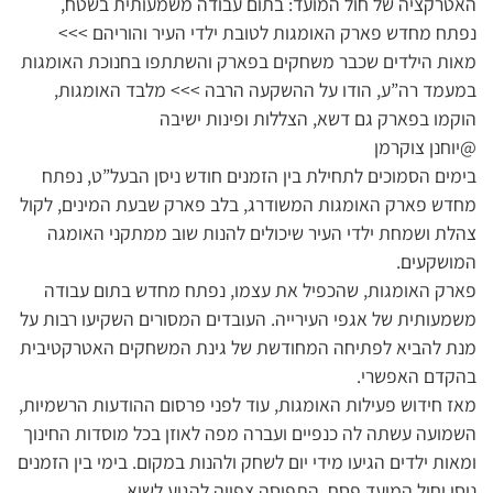
האטרקציה של חול המועד: בתום עבודה משמעותית בשטח,
נפתח מחדש פארק האומגות לטובת ילדי העיר והוריהם >>>
מאות הילדים שכבר משחקים בפארק והשתתפו בחנוכת האומגות
במעמד רה”ע, הודו על ההשקעה הרבה >>> מלבד האומגות,
הוקמו בפארק גם דשא, הצללות ופינות ישיבה
@יוחנן צוקרמן
בימים הסמוכים לתחילת בין הזמנים חודש ניסן הבעל”ט, נפתח
מחדש פארק האומגות המשודרג, בלב פארק שבעת המינים, לקול
צהלת ושמחת ילדי העיר שיכולים להנות שוב ממתקני האומגה
המושקעים.
פארק האומגות, שהכפיל את עצמו, נפתח מחדש בתום עבודה
משמעותית של אגפי העירייה. העובדים המסורים השקיעו רבות על
מנת להביא לפתיחה המחודשת של גינת המשחקים האטרקטיבית
בהקדם האפשרי.
מאז חידוש פעילות האומגות, עוד לפני פרסום ההודעות הרשמיות,
השמועה עשתה לה כנפיים ועברה מפה לאוזן בכל מוסדות החינוך
ומאות ילדים הגיעו מידי יום לשחק ולהנות במקום. בימי בין הזמנים
ניסן וחול המועד פסח, התפוסה צפויה להגיע לשיא.