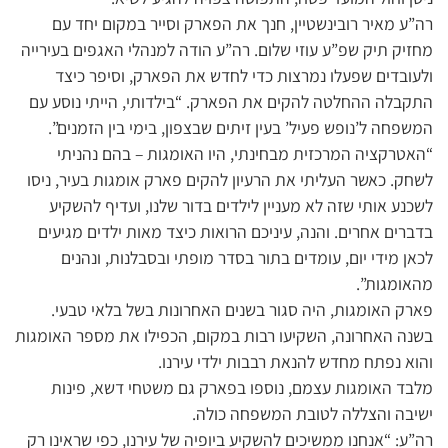
רה”ע מאיר רובינשטיין, חנך את הפארק וסייר במקום יחד עם
מחזיק תיק שפ”ע עוזי שלום. רה”ע הודה למנהלי האגפים בעירייה
ולעובדים שפעלו נמרצות כדי לחדש את הפארק, וסיפר כיצד
התקבלה ההחלטה להקים את הפארק. “בילדותי, הייתי נוסע עם
המשפחה ל’נופש פעיל’ בעין זיתים שבצפון, בימי בין הזמנים”.
“האטרקציה המרכזית מבחינתי, היו האומגות – בהם נהניתי
לשחק. כאשר העליתי את הרעיון להקים פארק אומגות בעיר, ניסו
לשכנע אותי שזה לא מעניין לילדים בדור שלנו, ועדיף להשקיע
בדברים אחרים. והנה, עיניכם הרואות כיצד מאות ילדים מגיעים
לכאן מידי יום, עומדים בתור בסדר מופתי ובסבלנות, ונהנים
מהאומגות”.
פארק האומגות, היה סגור בשנים האחרונות בשל בלאי טבעי.
בשנה האחרונה, השקיעו רבות במקום, הכפילו את מספר האומגות
והוא נפתח מחדש להנאת רבבות ילדי עירנו.
מלבד האומגות עצמם, נוספו בפארק גם משטחי דשא, פינות
ישיבה והצללה לטובת המשפחה כולה.
רה”ע: “אנחנו ממשיכים להשקיע ביופיה של עירנו, כפי שראינו רק