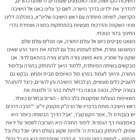
הישיבות הקדושות, ומה האמצעים שעומדים לרשותנו כהורים,
להדריך את ילדינו בדרך הישרה. לשם כך עלינו באנו אל הישיבה
הקדושה, לשיחה מיוחדת עם ראש הישיבה שליט”א, במהלכה דלינו
פניני השקפה והדרכות מעשיות בהתחזקות בתורה ושמירת גדרי
החינוך בדור הנוכחי.
כשאנו מביטים כיום אל עולם התורה, אנו מגלים עולם שלם
המשגשג ופורח, אולם לעומתו נוכל גם לגלות את היצר הרע שאינו
שוקט על שמריו, והוא פושט צורה ולובש צורה בהתאם לדור. אנו
מבקשים בשיחה המיוחדת, ללמוד היאך להתחזק בתורה ובלימוד
התורה, והיאך לעמוד בפרץ מול האיומים מבית ומחוץ. נבקש גם
להעניק כלים מעשיים, הן לבחור הישיבה והן להורים, כיצד להתנהל
בצורה יעילה, נכונה ונבונה כדי לעלות בהר ה’ ולמצות את
השאיפות הנעלות שמקננות בלב כולם – הורים ובחורים כאחד.
ראש הישיבה פותח בדבריו של הרה”ק מקוצק זי”ע: “‘הרבה דרכים
יש בעבודת ה”, אמר הקוצקע’ר, ‘אבל הדרך הבטוחה ביותר היא
באמצעות דף הגמרא’. לימוד התורה היא הערובה לשמור על יראת
שמים, להתחזק בעבודת ה’ ולהיות שקוע בעולם רוחני שכל כולו וכל
מגמתו – לעשות רצונו יתברך. זו הדרך שמקדמת דנא היו כל גדולי