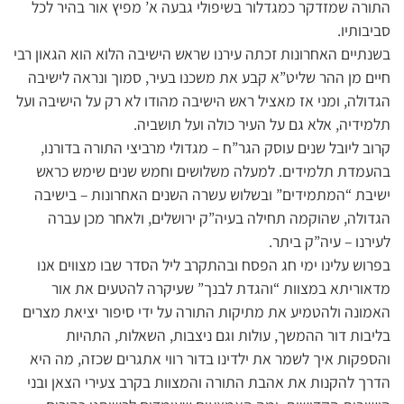
התורה שמזדקר כמגדלור בשיפולי גבעה א’ מפיץ אור בהיר לכל
סביבותיו.
בשנתיים האחרונות זכתה עירנו שראש הישיבה הלוא הוא הגאון רבי
חיים מן ההר שליט”א קבע את משכנו בעיר, סמוך ונראה לישיבה
הגדולה, ומני אז מאציל ראש הישיבה מהודו לא רק על הישיבה ועל
תלמידיה, אלא גם על העיר כולה ועל תושביה.
קרוב ליובל שנים עוסק הגר”ח – מגדולי מרביצי התורה בדורנו,
בהעמדת תלמידים. למעלה משלושים וחמש שנים שימש כראש
ישיבת “המתמידים” ובשלוש עשרה השנים האחרונות – בישיבה
הגדולה, שהוקמה תחילה בעיה”ק ירושלים, ולאחר מכן עברה
לעירנו – עיה”ק ביתר.
בפרוש עלינו ימי חג הפסח ובהתקרב ליל הסדר שבו מצווים אנו
מדאוריתא במצוות “והגדת לבנך” שעיקרה להטעים את אור
האמונה ולהטמיע את מתיקות התורה על ידי סיפור יציאת מצרים
בליבות דור ההמשך, עולות וגם ניצבות, השאלות, התהיות
והספקות איך לשמר את ילדינו בדור רווי אתגרים שכזה, מה היא
הדרך להקנות את אהבת התורה והמצוות בקרב צעירי הצאן ובני