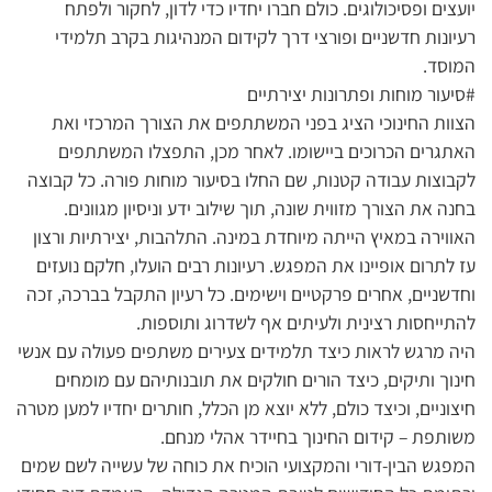
יועצים ופסיכולוגים. כולם חברו יחדיו כדי לדון, לחקור ולפתח
רעיונות חדשניים ופורצי דרך לקידום המנהיגות בקרב תלמידי
המוסד.
#סיעור מוחות ופתרונות יצירתיים
הצוות החינוכי הציג בפני המשתתפים את הצורך המרכזי ואת
האתגרים הכרוכים ביישומו. לאחר מכן, התפצלו המשתתפים
לקבוצות עבודה קטנות, שם החלו בסיעור מוחות פורה. כל קבוצה
בחנה את הצורך מזווית שונה, תוך שילוב ידע וניסיון מגוונים.
האווירה במאיץ הייתה מיוחדת במינה. התלהבות, יצירתיות ורצון
עז לתרום אופיינו את המפגש. רעיונות רבים הועלו, חלקם נועזים
וחדשניים, אחרים פרקטיים וישימים. כל רעיון התקבל בברכה, זכה
להתייחסות רצינית ולעיתים אף לשדרוג ותוספות.
היה מרגש לראות כיצד תלמידים צעירים משתפים פעולה עם אנשי
חינוך ותיקים, כיצד הורים חולקים את תובנותיהם עם מומחים
חיצוניים, וכיצד כולם, ללא יוצא מן הכלל, חותרים יחדיו למען מטרה
משותפת – קידום החינוך בחיידר אהלי מנחם.
המפגש הבין-דורי והמקצועי הוכיח את כוחה של עשייה לשם שמים