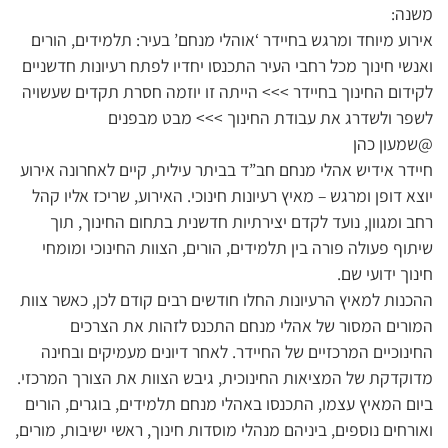
משנה:
אירוע מיוחד ומרגש בחיידר ‘אוהלי מנחם’ בעיר: תלמידים, הורים
ואנשי חינוך מכל רחבי העיר התכנסו יחדיו לפתח רעיונות חדשניים
לקידום החינוך בחיידר >>> הייתה זו יוזמה חסרת תקדים שעשויה
לשפר ולשדרג את עבודת החינוך >>> מבט מבפנים
@שמעון כהן
חיידר אידיש אהלי מנחם חב”ד בביתר עילית, קיים לאחרונה אירוע
יוצא דופן ומרגש – מאיץ רעיונות חינוכי. האירוע, שריכז אליו קהל
רחב ומגוון, נועד לקדם יצירתיות חדשנית בתחום החינוך, תוך
שיתוף פעולה פורה בין תלמידים, הורים, הצוות החינוכי ומומחי
חינוך ידועי שם.
ההכנות למאיץ הרעיונות החלו חודשים רבים קודם לכן, כאשר צוות
המורים המסור של אהלי מנחם התכנס לזהות את הצרכים
החינוכיים המרכזיים של החיידר. לאחר דיונים מעמיקים ובחינה
מדוקדקת של המציאות החינוכית, גיבש הצוות את הצורך המרכזי.
ביום המאיץ עצמו, התכנסו באהלי מנחם תלמידים, בוגרים, הורים
ואורחים נוספים, ביניהם מנהלי מוסדות חינוך, ראשי ישיבות, מורים,