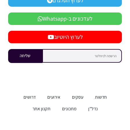
לערוץ הטלגרם
לעדכונים ב-Whatsapp
לערוץ היוטיוב
שליחה
חדשות
עסקים
אירועים
דרושים
נדל”ן
מתכונים
תקנון אתר