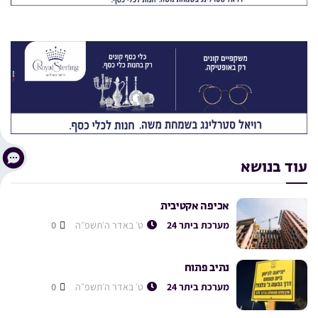
עוד בנושא
אכיפה אקטיבית
מערכת ביתר 24
ט׳ באדר ה׳תשפ״ה
0
נתיב פתוח
מערכת ביתר 24
ט׳ באדר ה׳תשפ״ה
0