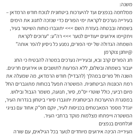
משנה:
ממלחמה בנפצים ועד להיערכות ביטחונית לנוכח חודש הרמדאן –
בעירייה נערכים לקראת ימי הפורים כדי שנזכה לחגוג את הימים
בשמחה ובבטחה בעזרת השם >>> יתוגברו כוחות השיטור בעיר,
ויתקיימו אירועים ייעודיים לנוער >>> רה”ע: “ערוכים לקראת
השמחה הגדולה של ימי הפורים, נמנע כל ניסיון להפר אותה”
@יוחנן צוקרמן
חג הפורים קרב ובא, ובעירייה נערכים במטרה להבטיח כי החג
יעבור בשמחה ובשלום, ללא הפרעות לתושבים או אירועים חריגים.
השנה חל פורים במהלך (להבדיל) חודש הרמדאן, מה שמעלה את
רמת הכוננות הביטחונית. המשטרה תפעל בכוחות מתוגברים החל
מיום רביעי, כולל שוטרי יס”מ, סיור, תנועה, משמר הגבול ובילוש.
במסגרת ההיערכות הביטחונית יתוגברו סיורי ביטחון בגדרות העיר,
יוגדל מספר המאבטחים בכניסות לעיר, יוקם חפ”ק אחוד עם נציגי
המשטרה וייפתחו מצלמות מוקד ברחבי העיר.
#נלחמים בנפצים
העירייה הכינה אירועים מיוחדים לנוער בכל הגילאים, עם שורה