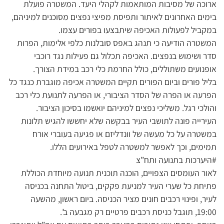
ארוכה של מסיבות המותאמות לקהלי היעד. המשטרה פועלת
בימים האחרונים לאיתור ותפיסת מפיצי נפצים מסוכנים למיניהם,
במקביל לפעולות האכיפה שיתבצעו בפורים עצמו.
המשטרה הודיעה כי תנהג באפס סובלנות כלפי אלימות, הפרות
סדר ושימוש בנפצים. האכיפה תכלול גם פעילות נגד רוכבי
אופנועים משתוללים, כולל החרמת כלי רכב במידת הצורך.
בליל פורים וביום הפורים תקיים המשטרה אכיפה מוגברת כנגד כל
הפרעה או הפרה של הסדר הציבורי, או הפרעה לתנועת כלי רכב
והולכי רגל. משליכי נפצים למיניהם יואשמו בסיכון הציבור.
העירייה פונה לתושבי העיר בבקשה שלא יחששו להגיש תלונות
במשטרה על כל מעשה של וונדליזם או פגיעה בעוברי אורח
תמימים, וכך לאפשר למשטרה לטפל באירועים הללו.
#היערכות בתנועה ותח”צ
לאור העומסים הצפויים, הוכנה תוכנית תנועה מיוחדת הכוללת
פתיחת כל שערי העיר למניעת פקקים, ביטול התחנה בכניסה
לעיר, ופינוי רכבים חונים מציר הכניסה. ביום ראשון, מהשעה
19:00, תוגבל כניסת רכבים פרטיים רק מגבעה ב’.