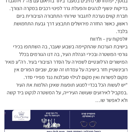
בנוסף, יפתחו שני נתיבים במעבר ביתר בתיאום עם צה”ל ויתוגברו
בדיקות ינשוף לנהגים והפעלת גרר לפינוי רכבים במקרה הצורך.
חברת קווים נערכת לתגבור שירותי התחבורה הציבורית ביום
ראשון, כאשר החזרה מירושלים תתבצע דרך גבעת התחמושת
בלבד.
#לפקוח עין – ולדווח
בישיבת הערכות שהתקיימה בשבוע שעבר, בה השתתפו בכירי
גורמי המשטרה ובכירי הנהלת העיר, בה דנו הגורמים בכלל
המישורים הרלוונטיים לשמירה על הסדר הציבורי בעיר. רה”ע מאיר
רובינשטיין חזר בישיבה על עמדתו זה שנים, שביום הפורים אין
מקום לפשרות ואין מקום לגילוי סובלנות נגד מפירי סדר.
“יש לעשות הכל בכדי למנוע תופעות שאינן הולמות את העיר
.במקביל לאירועים שעושה העירייה, על המשטרה לנקוט ביד קשה
ולא לאפשר שו…