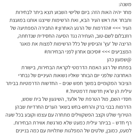
משנה:
מחר יהיה האות הזה: ביום שלישי השבוע תצא ביתר לבחירות
ותבחר את ראש העיר הבא, ואת הרשימות שייצגו אותנו במועצת
העיר >>> #הדרמות של הרגע האחרון:# החבירה המפתיעה של
רוזנבלום לשם-טוב, העתירה נגד הסיעה החסידית שנדחתה,
הריצה של ‘עץ’ והניסיון של כלל הרשימות למצות את מאגר
המצביעים >>> #סיכום אחרון לפני הבחירות#
@שמעון כהן
בפתחו של רגע האמת הדרמטי לקראת הבחירות, בישורת
האחרונה שלפני יום הבוחר שאליו נשואות העיניים של נבחרי
הציבור המקומיים במשך חמש שנים – החדשות הדרמטיות בביתר
עילית הן ש’אין חדשות דרמטיות’.#
חסדי השם, מול הטרפת של אלעד, השיגעון של בית שמש,
הדרמות בבני ברק והרחש-בחש בשאר הערים החרדיות שבהן
הטירוף שולט וקצב הפשקווילים מתחרה עם עצמו וקובע בכל שעה
רף חדש – בביתר עילית כמעט שלא מורגשת אווירת הבחירות.
למעט, כמובן, שלטים של המפלגות שתלויות עם כמה בניינים