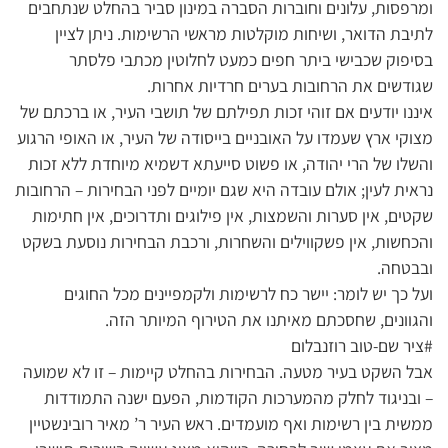
ומרפסות, עלונים וחוברות הסברה במינון סביר בהחלט שנתחבים
לתיבת הדואר, ושיחות מוקלטות מראשי הרשימות. ניתן לציין
בסיפוק שכבישי ביתר חפים כמעט לחלוטין מכתבי פלסתר
שגודשים את הרחובות בערים חרדיות אחרות.
איננו יודעים אם זוהי זכות תפילתם של תושבי העיר, או ברכתם של
מצוקי ארץ שעמדו על האובניים בייסודה של העיר, או האופי הרגוע
והשלו של הרי יהודה, או פשוט סייעתא דשמיא מיוחדת ללא זכות
נראית לעין; אולם עובדה היא שגם יומיים לפני הבחירות – הרחובות
שקטים, אין סערות והשמצות, אין פילוגים ותדרוכים, אין חתימות
והכחשות, אין פשקווילים והשחרות, ורכבת הבחירות נוסעת בשקט
ובבטחה.
ועל כך יש לומר: יישר כח לרשימות ולקמפיינים מכל החוגים
והגוונים, שחסכתם מאיתנו את הטירוף המיותר הזה.
#ציר שם-טוב רוזנבלום
אבל השקט בעיר מטעה. הבחירות בהחלט קיימות – זו לא שמועה
– ובניגוד לחלק מהמערכות הקודמות, הפעם ישנה התמודדות
ממשית בין רשימות ואף מועמדים. ראש העיר ר’ מאיר רובינשטיין