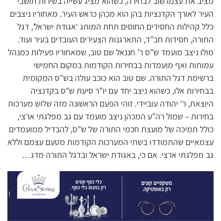
מציב את עצמו שוב לבחירה, כשהוא מציג עשייה בשירות תושבי
העיר לאורך הקדנציות בהן הוא מכהן כראש העיר. מאחוריו ניצבים
כלל קהילות החסידים החוסים תחת המותג ‘אגודת ישראל’, דגל
התורה, חסידות חב”ד, התארגנות הצעירים העובדים בעיר ועוד.
מולו ניצב מועמד ש”ס ר’ חננאל שם טוב, שמאחוריו פעילות כמנהל
עמותות ואף מועמדות בבחירות הקודמות במקום החמישי
ברשימת דגל התורה. שם טוב הוא כוכב עולה בש”ס המקומית
בבחירות אלו, כשהוא ניצב יחד עם יו”ר סיעת ש”ס בקדנציה
היוצאת, ר’ יהודה עוביידי. זוהי הפעם הראשונה מזה שלוש מערכות
בחירות – שמול רה”ע המכהן ניצב מועמד עם גב מפלגתי ארצי,
כולל תמיכה של מועצת חכמי התורה של ש”ס, להבדיל ממועמדים
עצמאיים שהתמודדו בשתי המערכות הקודמות מטעם עצמם וללא
גב מפלגתי ארצי. אם כי, באגודת ישראל ובדגל התורה מדג…