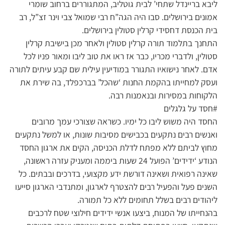
ליבא בריינדל שתחי’ לבית גוטליב, המתגוררים ברחוב שומרי
אמונים בירושלים. סבו היה הגה”ח רבי שמואל צבי וינר זצ”ל, רב
בית הכנסת דחסידי קרלין סטולין בירושלים.
התחנך בתלמוד תורה קרלין סטולין ולאחר מכן בישיבת קרלין
סטולין, ולדברי מכריו, כבר אז ראו את טוב ליבו ומאור פניו לכל
אדם. לאחר נישואיו התגורר במודיעין עילית שם קבע עיתים לתורה
ועסק למחייתו בהקמת החנות ‘שהכל’ בברכפלד, בה שירת את
הלקוחות במסירות ובנאמנות רבה.
#חסד על גלגלים
החסד היה משוש ליבו כל ימיו. כשראה שצורכי עמך מרובים
ואנשים רבים נתקעים בכבישים מסיבות שונות, או למשל נתקעים
מחוץ לביתם ללא מפתח לדלת הכניסה, הקים את ארגון החסד
הנודע ‘ידידים’ הפועל 24 שעות ביממה ומעניק עזרה ראשונה,
שאינה רפואית ושאינה דורשת ידע מקצועי, בדרכים ובבתים. כל
השנים פעל והפעיל רבים להצטרף לארגון, ומתנדבי הארגון סייעו
ליהודים רבים בשלל תחומים ללא כל תמורה.
בהנחייתו של המנוח, ביצעו אנשי ידידים חילוצי שטח לרכבים