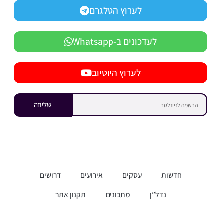
לערוץ הטלגרם
לעדכונים ב-Whatsapp
לערוץ היוטיוב
שליחה
חדשות
עסקים
אירועים
דרושים
נדל”ן
מתכונים
תקנון אתר