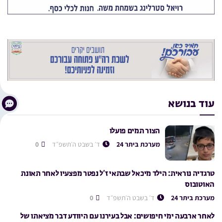
עוד בנושא
הצור תמים פועלו
מערכת ביתר 24
ד׳ בשבט ה׳תשפ״ד
0
טרגדיה נוראית: הילד מיכאל שבתאי ז’ל נפטר מפצעיו לאחר תאונת
האוטובוס
מערכת ביתר 24
ד׳ בשבט ה׳תשפ״ד
0
לאחר ארבעה ימי חיפושים: אבל בעירנו עם היוודע דבר מציאתו של