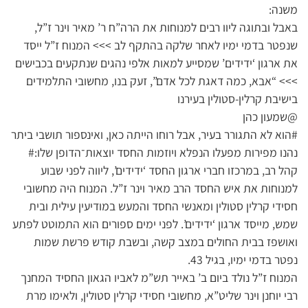
משנה:
באבל ובתוגה ליוו רבים למנוחות את הרה”ח ר’ מאיר וינר ז”ל,
שנפטר בדמי ימיו לאחר שלקה בהתקף לב >>> המנוח ז”ל ייסד
את ארגון ‘ידידים’ שמסייע למאות אלפי נהגים שנתקעים בכבישים
>>> “אבא, כמה דאגת לכל אדם”, זעק בנו, מחשובי התלמידים
בישיבת קרלין-סטולין בעירנו
@שמעון כהן
#הוא לא התגורר בעיר, אבל רוחו הייתה כאן, ואינספור תושבי ביתר
נהנו מפירות מפעלו הנפלא ויוזמות החסד יוצאות־הדופן שלו:#
קהל רב, במרכזו חברי ארגון החסד ‘ידידים’, ליווה לפני שבוע
למנוחות את איש החסד הרב מאיר וינר ז”ל. המנוח היה מחשובי
חסידי קרלין סטולין ומאנשי החסד והמעש במודיעין עילית ובית
שמש, מייסד ארגון ‘ידידים’. לפני ימים ספורים הוא התמוטט לפתע
ואושפז בבית החולים במצב קשה, ובשבת קודש פרשת שמות
נפטר בדמי ימיו, בגיל 43.
המנוח ז”ל נולד ביום ב’ באייר תש”מ לאביו הגאון החסיד המחנך
רבי יוחנן וינר שליט”א, מחשובי חסידי קרלין סטולין, ולאימו מרת