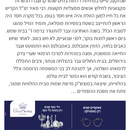
שנתקעו, סייעו בפתיחת דלתות בתים שנטרקו ועברו הכשרות
מקצועיות לחילוץ אנשים ממעליות תקועות. רבי מאיר זצ”ל הקדיש
את כל חייו למען הזולת והיה איש חסד בגופו. בכל מקרה חסד היה
הראשון להתייצב בשטח במסירות מופלאה, ותמיד הוזיל מהונו
לטובת הכלל. בשנה האחרונה עבר להתגורר ברמה ד’ בבית שמש.
ביום ראשון לפנות בוקר, לפני שבועיים, לא חש בטוב. לאחר שחש
כאבים בחזה, הזמין אמבולנס. באמבולנס הוא התמוטט ועבר
החייאה ממושכת, ופונה במהירות למרכז הרפואי שערי צדק
בירושלים. בבית החולים עבר בהצלחה צנתור, ורבים התפללו
לרפואתו השלמה, אך למגינת לב בני המשפחה הרוממה וכלל
הציבור, בשבת קודש הוא נפטר לבית עולמו.
בהלווייתו, שיצאה במוצש”ק פרשת שמות מבית ההלוויות שמגר,
פתח את מסכת ההספדים …